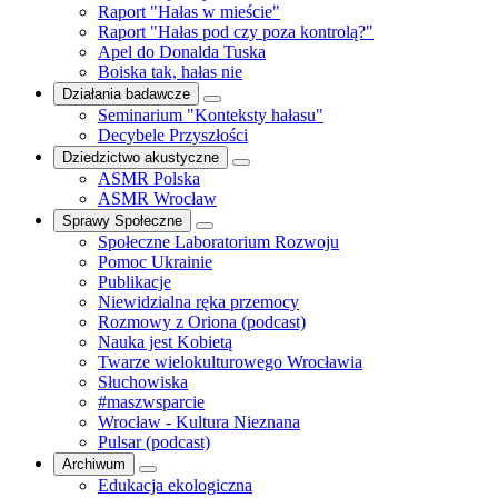
Raport "Hałas w mieście"
Raport "Hałas pod czy poza kontrolą?"
Apel do Donalda Tuska
Boiska tak, hałas nie
Działania badawcze
Seminarium "Konteksty hałasu"
Decybele Przyszłości
Dziedzictwo akustyczne
ASMR Polska
ASMR Wrocław
Sprawy Społeczne
Społeczne Laboratorium Rozwoju
Pomoc Ukrainie
Publikacje
Niewidzialna ręka przemocy
Rozmowy z Oriona (podcast)
Nauka jest Kobietą
Twarze wielokulturowego Wrocławia
Słuchowiska
#maszwsparcie
Wrocław - Kultura Nieznana
Pulsar (podcast)
Archiwum
Edukacja ekologiczna