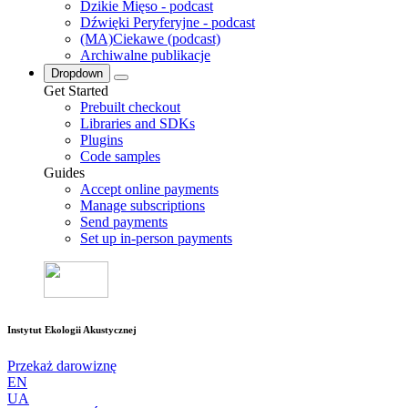
Dzikie Mięso - podcast
Dźwięki Peryferyjne - podcast
(MA)Ciekawe (podcast)
Archiwalne publikacje
Dropdown
Get Started
Prebuilt checkout
Libraries and SDKs
Plugins
Code samples
Guides
Accept online payments
Manage subscriptions
Send payments
Set up in-person payments
Instytut Ekologii Akustycznej
Przekaż darowiznę
EN
UA