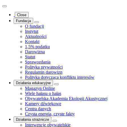
Close
Fundacja
O fundacji
Instytut
Aktualności
Kontakt
1,5% podatku
Darowizna
Statut
Sprawozdania
Polityka prywatności
Regulamin darowizn
Polityka dotycząca konfliktu interesów
Działania edukacyjne
Magazyn Online
Wiele hałasu o hałas
Obywatelska Akademia Ekologii Akustycznej
Kamery dźwiękowe
Centra danych
Czysta energia, czyste fakty
Działania strażnicze
Interwencje obywatelskie