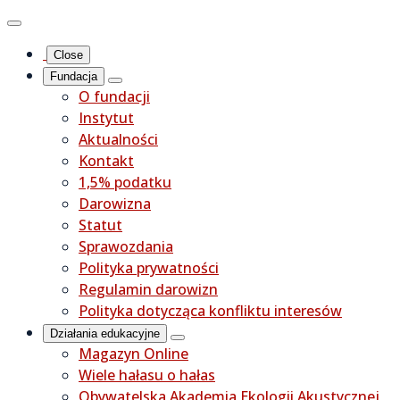
Close
Fundacja
O fundacji
Instytut
Aktualności
Kontakt
1,5% podatku
Darowizna
Statut
Sprawozdania
Polityka prywatności
Regulamin darowizn
Polityka dotycząca konfliktu interesów
Działania edukacyjne
Magazyn Online
Wiele hałasu o hałas
Obywatelska Akademia Ekologii Akustycznej