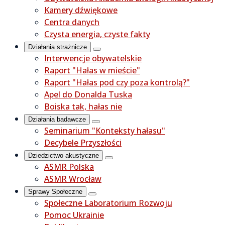
Kamery dźwiękowe
Centra danych
Czysta energia, czyste fakty
Działania strażnicze
Interwencje obywatelskie
Raport "Hałas w mieście"
Raport "Hałas pod czy poza kontrolą?"
Apel do Donalda Tuska
Boiska tak, hałas nie
Działania badawcze
Seminarium "Konteksty hałasu"
Decybele Przyszłości
Dziedzictwo akustyczne
ASMR Polska
ASMR Wrocław
Sprawy Społeczne
Społeczne Laboratorium Rozwoju
Pomoc Ukrainie