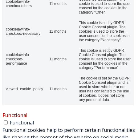
cookielawinfo-
11 months
cookie is used to store the user
checbox-others
consent for the cookies in the
category "Other.
This cookie is set by GDPR
Cookie Consent plugin. The
cookielawinfo-
11 months
cookies is used to store the
checkbox-necessary
user consent for the cookies in
the category "Necessary".
This cookie is set by GDPR
cookielawinfo-
Cookie Consent plugin. The
checkbox-
11 months
cookie is used to store the user
performance
consent for the cookies in the
category "Performance".
The cookie is set by the GDPR
Cookie Consent plugin and is
used to store whether or not
viewed_cookie_policy
11 months
user has consented to the use
of cookies. It does not store
any personal data.
Functional
Functional
Functional cookies help to perform certain functionalities
like sharing the content of the website on social media