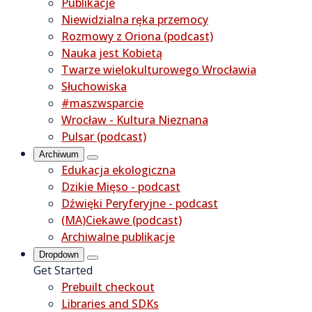
Publikacje
Niewidzialna ręka przemocy
Rozmowy z Oriona (podcast)
Nauka jest Kobietą
Twarze wielokulturowego Wrocławia
Słuchowiska
#maszwsparcie
Wrocław - Kultura Nieznana
Pulsar (podcast)
Archiwum
Edukacja ekologiczna
Dzikie Mięso - podcast
Dźwięki Peryferyjne - podcast
(MA)Ciekawe (podcast)
Archiwalne publikacje
Dropdown
Get Started
Prebuilt checkout
Libraries and SDKs