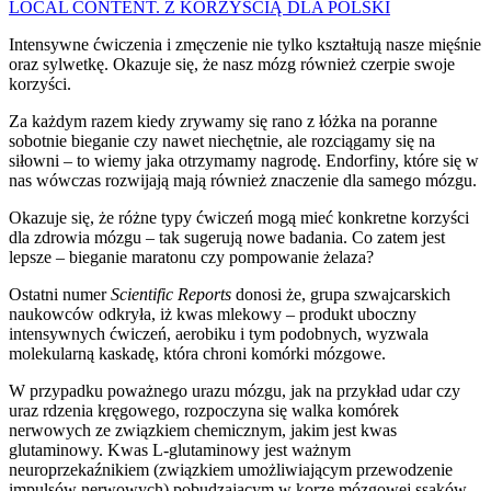
LOCAL CONTENT. Z KORZYŚCIĄ DLA POLSKI
Intensywne ćwiczenia i zmęczenie nie tylko kształtują nasze mięśnie
oraz sylwetkę. Okazuje się, że nasz mózg również czerpie swoje
korzyści.
Za każdym razem kiedy zrywamy się rano z łóżka na poranne
sobotnie bieganie czy nawet niechętnie, ale rozciągamy się na
siłowni – to wiemy jaka otrzymamy nagrodę. Endorfiny, które się w
nas wówczas rozwijają mają również znaczenie dla samego mózgu.
Okazuje się, że różne typy ćwiczeń mogą mieć konkretne korzyści
dla zdrowia mózgu – tak sugerują nowe badania. Co zatem jest
lepsze – bieganie maratonu czy pompowanie żelaza?
Ostatni numer
Scientific Reports
donosi że, grupa szwajcarskich
naukowców odkryła, iż kwas mlekowy – produkt uboczny
intensywnych ćwiczeń, aerobiku i tym podobnych, wyzwala
molekularną kaskadę, która chroni komórki mózgowe.
W przypadku poważnego urazu mózgu, jak na przykład udar czy
uraz rdzenia kręgowego, rozpoczyna się walka komórek
nerwowych ze związkiem chemicznym, jakim jest kwas
glutaminowy. Kwas L-glutaminowy jest ważnym
neuroprzekaźnikiem (związkiem umożliwiającym przewodzenie
impulsów nerwowych) pobudzającym w korze mózgowej ssaków.