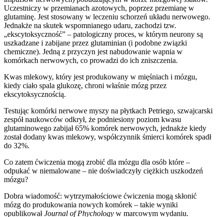
Uczestniczy w przemianach azotowych, poprzez przemianę w
glutaminę. Jest stosowany w leczeniu schorzeń układu nerwowego.
Jednakże na skutek wspomnianego udaru, zachodzi tzw.
„ekscytoksyczność” – patologiczny proces, w którym neurony są
uszkadzane i zabijane przez glutaminian (i podobne związki
chemiczne). Jedną z przyczyn jest nabudowanie wapnia w
komórkach nerwowych, co prowadzi do ich zniszczenia.
Kwas mlekowy, który jest produkowany w mięśniach i mózgu,
kiedy ciało spala glukozę, chroni właśnie mózg przez
ekscytoksycznością.
Testując komórki nerwowe myszy na płytkach Petriego, szwajcarski
zespół naukowców odkrył, że podniesiony poziom kwasu
glutaminowego zabijał 65% komórek nerwowych, jednakże kiedy
został dodany kwas mlekowy, współczynnik śmierci komórek spadł
do 32%.
Co zatem ćwiczenia mogą zrobić dla mózgu dla osób które –
odpukać w niemalowane – nie doświadczyły ciężkich uszkodzeń
mózgu?
Dobra wiadomość: wytrzymałościowe ćwiczenia mogą skłonić
mózg do produkowania nowych komórek – takie wyniki
opublikował
Journal of Phychology
w marcowym wydaniu.