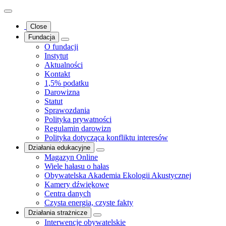
Close
Fundacja
O fundacji
Instytut
Aktualności
Kontakt
1,5% podatku
Darowizna
Statut
Sprawozdania
Polityka prywatności
Regulamin darowizn
Polityka dotycząca konfliktu interesów
Działania edukacyjne
Magazyn Online
Wiele hałasu o hałas
Obywatelska Akademia Ekologii Akustycznej
Kamery dźwiękowe
Centra danych
Czysta energia, czyste fakty
Działania strażnicze
Interwencje obywatelskie