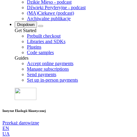
Dzikie Mięso - podcast
Dźwięki Peryferyjne - podcast
(MA)Ciekawe (podcast)
Archiwalne publikacje
Dropdown
Get Started
Prebuilt checkout
Libraries and SDKs
Plugins
Code samples
Guides
Accept online payments
Manage subscriptions
Send payments
Set up in-person payments
Instytut Ekologii Akustycznej
Przekaż darowiznę
EN
UA