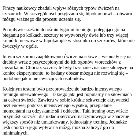
Fińscy naukowcy zbadali wpływ różnych typów ćwiczeń na
szczurach. W szczególności przyjrzano się hipokampowi – obszaru
mózgu ważnego dla procesu uczenia się.
Po upływie sześciu do ośmiu tygodni treningu, polegającego na
bieganiu po kółkach, szczury te wytworzyły dwie lub trzy więcej
komórki nerwowe w hipokampie w stosunku do szczurów, które nie
ćwiczyły w ogóle.
Innym szczurom zaaplikowano ćwiczenia siłowe – wspinały się na
drabiny wraz z przyczepionymi do ich ogonów woreczków z
ciężarkami. Chociaż szczury te były fizycznie znacznie silniejsze na
koniec eksperymentu, to badany obszar mózgu nie rozwinął się –
podobnie jak u nie ćwiczących osobników.
Kolejnym testem było przeprowadzenie bardzo intensywnego
treningu interwałowego – takiego jaki jest popularny na siłowniach
na całym świecie. Zawiera w sobie krótkie sekwencje aktywności
beztlenowej podczas intensywnego wysiłku, przeplatane
momentami na odzyskanie sił i oddechu. Taki trening oczywiście
przyniósł korzyści dla układu sercowo-naczyniowego w znacznie
większy sposób niż umiarkowany, jednostajny trening. Jednakże
jeśli chodzi o jego wpływ na mózg, można zaliczyć go do
minimalnych.