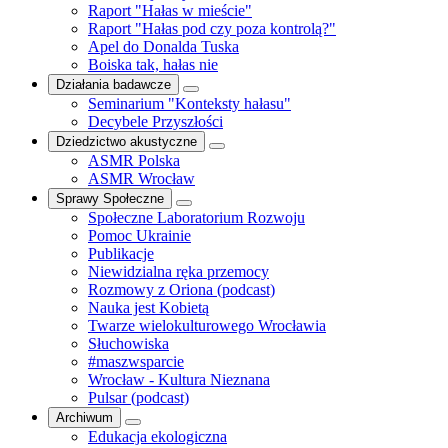
Raport "Hałas w mieście"
Raport "Hałas pod czy poza kontrolą?"
Apel do Donalda Tuska
Boiska tak, hałas nie
Działania badawcze
Seminarium "Konteksty hałasu"
Decybele Przyszłości
Dziedzictwo akustyczne
ASMR Polska
ASMR Wrocław
Sprawy Społeczne
Społeczne Laboratorium Rozwoju
Pomoc Ukrainie
Publikacje
Niewidzialna ręka przemocy
Rozmowy z Oriona (podcast)
Nauka jest Kobietą
Twarze wielokulturowego Wrocławia
Słuchowiska
#maszwsparcie
Wrocław - Kultura Nieznana
Pulsar (podcast)
Archiwum
Edukacja ekologiczna