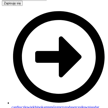
Zapisuję się
cardio
człowiek
hipokamp
mózg
przyroda
serce
siłownia
udar