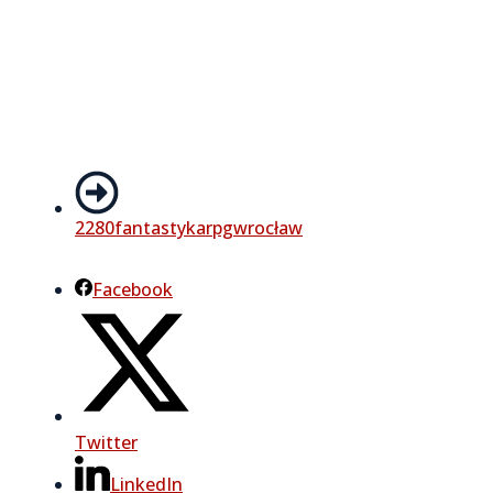
2280
fantastyka
rpg
wrocław
Facebook
Twitter
LinkedIn