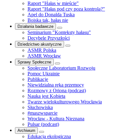
Raport "Hałas w mieście"
Raport "Hałas pod czy poza kontrolą?"
Apel do Donalda Tuska
Boiska tak, hałas nie
Działania badawcze
Seminarium "Konteksty hałasu"
Decybele Przyszłości
Dziedzictwo akustyczne
ASMR Polska
ASMR Wrocław
Sprawy Społeczne
Społeczne Laboratorium Rozwoju
Pomoc Ukrainie
Publikacje
Niewidzialna ręka przemocy
Rozmowy z Oriona (podcast)
Nauka jest Kobietą
Twarze wielokulturowego Wrocławia
Słuchowiska
#maszwsparcie
Wrocław - Kultura Nieznana
Pulsar (podcast)
Archiwum
Edukacja ekologiczna