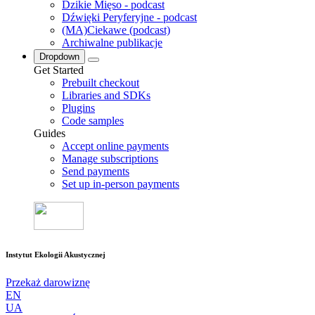
Dzikie Mięso - podcast
Dźwięki Peryferyjne - podcast
(MA)Ciekawe (podcast)
Archiwalne publikacje
Dropdown
Get Started
Prebuilt checkout
Libraries and SDKs
Plugins
Code samples
Guides
Accept online payments
Manage subscriptions
Send payments
Set up in-person payments
Instytut Ekologii Akustycznej
Przekaż darowiznę
EN
UA