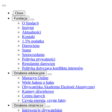
Close
Fundacja
O fundacji
Instytut
Aktualności
Kontakt
1,5% podatku
Darowizna
Statut
Sprawozdania
Polityka prywatności
Regulamin darowizn
Polityka dotycząca konfliktu interesów
Działania edukacyjne
Magazyn Online
Wiele hałasu o hałas
Obywatelska Akademia Ekologii Akustycznej
Kamery dźwiękowe
Centra danych
Czysta energia, czyste fakty
Działania strażnicze
Interwencje obywatelskie