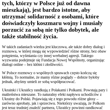
tych, którzy w Polsce już od dawna
mieszkają), jest bardzo istotne, aby
utrzymać solidarność z osobami, które
doświadczyły koszmaru wojny i musiały
porzucić za sobą nie tylko dobytek, ale
także stabilność życia.
W takich zadaniach wiedza jest kluczowa, ale także dobry dialog i
rozmowa, w której mogą się wypowiedzieć różne strony, bez obaw
potępienia, wyśmiania czy innej werbalnej agresji. Takiego
wyzwania podejmuje się Fundacja Nowej Wspólnoty, organizując
dialogi online – bez kłótni i złośliwości.
W Polsce rozmowy o wspólnych sprawach często kończą się
kłótnią. To normalne, że mamy różne poglądy – dobrze byłoby
jednak, abyśmy umieli ze sobą współpracować.
Ukrainki i Ukraińcy randkują z Polakami i Polkami. Powstają pary i
małżeństwa mieszane. To naturalny efekt napływu uchodźców z
Ukrainy do Polski. Pojawiają się z tego powodu różne głosy –
zarówno aprobaty, jak i sprzeciwu. Niektórzy uważają, że Polkom
jest teraz trudniej znaleźć partnera, Ukraińcy powinni randkować