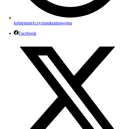
kobieta
mężczyzna
ukraina
wojna
Facebook