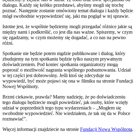
dialogu. Każdy się krótko przedstawi, abyśmy mogli się trochę
poznać. Następnie zostanie omówiony temat dialogu i każdy będzie
mógł swobodnie wypowiedzieć się, jaki ma pogląd w tej sprawie.
Istotne jest, że wspólnie będziemy mogli przegadać różnice jakie są
między nami i podkreślić, co jest dla nas ważne. Spiszemy, w czym
się zgadzamy, w czym możemy się dogadać, a co nas na pewno
różni.
Spotkanie nie będzie potem nigdzie publikowane i dialog, który
zbudujemy na tym spotkaniu będzie tylko naszym prywatnym
doświadczeniem. Pod koniec spotkania organizatorzy mogą
poprosić o możliwość nagrania wspólnego podsumowania. Udział
w tej części jest dobrowolny. Jeśli ktoś się zdecyduje na
wypowiedź, być może pojawi się ona w filmiku na stronie Fundacji
Nowej Wspólnoty.
Brzmi ciekawie, prawda? Mamy nadzieję, że po doświadczeniu
tego dialogu będziecie mogli powiedzieć, jak osoby, które wzięły
udział w poprzednich tego typu wydarzeniach – „Mogłem się
swobodnie wypowiedzieć. Nie wiedziałem, że tak się da w Polsce
rozmawiać”.
Więcej informacji znajdziecie na stronie
Fundacji Nowa Wspólnota
.