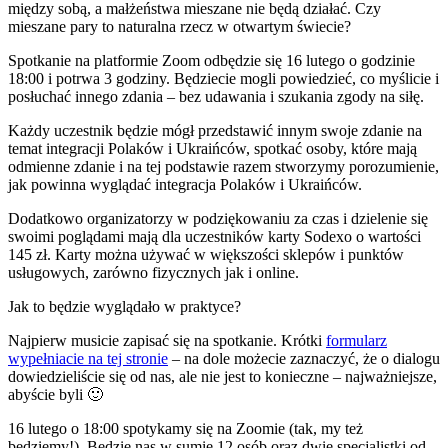
między sobą, a małżeństwa mieszane nie będą działać. Czy
mieszane pary to naturalna rzecz w otwartym świecie?
Spotkanie na platformie Zoom odbędzie się 16 lutego o godzinie
18:00 i potrwa 3 godziny. Będziecie mogli powiedzieć, co myślicie i
posłuchać innego zdania – bez udawania i szukania zgody na siłę.
Każdy uczestnik będzie mógł przedstawić innym swoje zdanie na
temat integracji Polaków i Ukraińców, spotkać osoby, które mają
odmienne zdanie i na tej podstawie razem stworzymy porozumienie,
jak powinna wyglądać integracja Polaków i Ukraińców.
Dodatkowo organizatorzy w podziękowaniu za czas i dzielenie się
swoimi poglądami mają dla uczestników karty Sodexo o wartości
145 zł. Karty można używać w większości sklepów i punktów
usługowych, zarówno fizycznych jak i online.
Jak to będzie wyglądało w praktyce?
Najpierw musicie zapisać się na spotkanie. Krótki
formularz
wypełniacie na tej stronie
– na dole możecie zaznaczyć, że o dialogu
dowiedzieliście się od nas, ale nie jest to konieczne – najważniejsze,
abyście byli 🙂
16 lutego o 18:00 spotykamy się na Zoomie (tak, my też
będziemy!). Będzie nas w sumie 12 osób oraz dwie specjalistki od