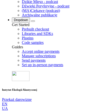
Dzikie Mięso - podcast
Dźwięki Peryferyjne - podcast
(MA)Ciekawe (podcast)
Archiwalne publikacje
Dropdown
Get Started
Prebuilt checkout
Libraries and SDKs
Plugins
Code samples
Guides
Accept online payments
Manage subscriptions
Send payments
Set up in-person payments
Instytut Ekologii Akustycznej
Przekaż darowiznę
EN
UA