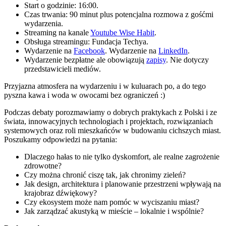
Start o godzinie: 16:00.
Czas trwania: 90 minut plus potencjalna rozmowa z gośćmi
wydarzenia.
Streaming na kanale
Youtube Wise Habit
.
Obsługa streamingu: Fundacja Techya.
Wydarzenie na
Facebook
. Wydarzenie na
LinkedIn
.
Wydarzenie bezpłatne ale obowiązują
zapisy
. Nie dotyczy
przedstawicieli mediów.
Przyjazna atmosfera na wydarzeniu i w kuluarach po, a do tego
pyszna kawa i woda w owocami bez ograniczeń :)
Podczas debaty porozmawiamy o dobrych praktykach z Polski i ze
świata, innowacyjnych technologiach i projektach, rozwiązaniach
systemowych oraz roli mieszkańców w budowaniu cichszych miast.
Poszukamy odpowiedzi na pytania:
Dlaczego hałas to nie tylko dyskomfort, ale realne zagrożenie
zdrowotne?
Czy można chronić ciszę tak, jak chronimy zieleń?
Jak design, architektura i planowanie przestrzeni wpływają na
krajobraz dźwiękowy?
Czy ekosystem może nam pomóc w wyciszaniu miast?
Jak zarządzać akustyką w mieście – lokalnie i wspólnie?