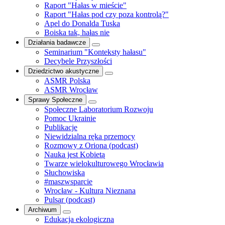
Raport "Hałas w mieście"
Raport "Hałas pod czy poza kontrolą?"
Apel do Donalda Tuska
Boiska tak, hałas nie
Działania badawcze
Seminarium "Konteksty hałasu"
Decybele Przyszłości
Dziedzictwo akustyczne
ASMR Polska
ASMR Wrocław
Sprawy Społeczne
Społeczne Laboratorium Rozwoju
Pomoc Ukrainie
Publikacje
Niewidzialna ręka przemocy
Rozmowy z Oriona (podcast)
Nauka jest Kobietą
Twarze wielokulturowego Wrocławia
Słuchowiska
#maszwsparcie
Wrocław - Kultura Nieznana
Pulsar (podcast)
Archiwum
Edukacja ekologiczna