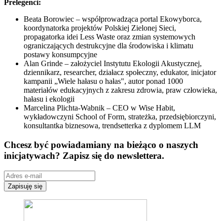
Prelegenci:
Beata Borowiec – współprowadząca portal Ekowyborca,
koordynatorka projektów Polskiej Zielonej Sieci,
propagatorka idei Less Waste oraz zmian systemowych
ograniczających destrukcyjne dla środowiska i klimatu
postawy konsumpcyjne
Alan Grinde – założyciel Instytutu Ekologii Akustycznej,
dziennikarz, researcher, działacz społeczny, edukator, inicjator
kampanii „Wiele hałasu o hałas", autor ponad 1000
materiałów edukacyjnych z zakresu zdrowia, praw człowieka,
hałasu i ekologii
Marcelina Plichta-Wabnik – CEO w Wise Habit,
wykładowczyni School of Form, strateżka, przedsiębiorczyni,
konsultantka biznesowa, trendsetterka z dyplomem LLM
Chcesz być powiadamiany na bieżąco o naszych
inicjatywach? Zapisz się do newslettera.
Zapisuję się