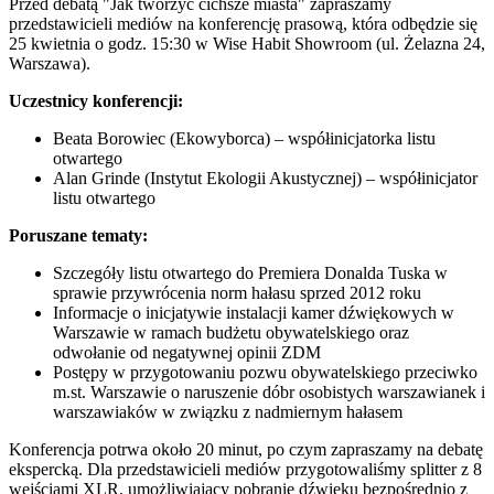
Przed debatą "Jak tworzyć cichsze miasta" zapraszamy
przedstawicieli mediów na konferencję prasową, która odbędzie się
25 kwietnia o godz. 15:30 w Wise Habit Showroom (ul. Żelazna 24,
Warszawa).
Uczestnicy konferencji:
Beata Borowiec (Ekowyborca) – współinicjatorka listu
otwartego
Alan Grinde (Instytut Ekologii Akustycznej) – współinicjator
listu otwartego
Poruszane tematy:
Szczegóły listu otwartego do Premiera Donalda Tuska w
sprawie przywrócenia norm hałasu sprzed 2012 roku
Informacje o inicjatywie instalacji kamer dźwiękowych w
Warszawie w ramach budżetu obywatelskiego oraz
odwołanie od negatywnej opinii ZDM
Postępy w przygotowaniu pozwu obywatelskiego przeciwko
m.st. Warszawie o naruszenie dóbr osobistych warszawianek i
warszawiaków w związku z nadmiernym hałasem
Konferencja potrwa około 20 minut, po czym zapraszamy na debatę
ekspercką. Dla przedstawicieli mediów przygotowaliśmy splitter z 8
wejściami XLR, umożliwiający pobranie dźwięku bezpośrednio z