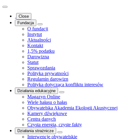
Close
Fundacja
O fundacji
Instytut
Aktualności
Kontakt
1,5% podatku
Darowizna
Statut
Sprawozdania
Polityka prywatności
Regulamin darowizn
Polityka dotycząca konfliktu interesów
Działania edukacyjne
Magazyn Online
Wiele hałasu o hałas
Obywatelska Akademia Ekologii Akustycznej
Kamery dźwiękowe
Centra danych
Czysta energia, czyste fakty
Działania strażnicze
Interwencje obywatelskie