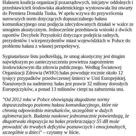
Hałasem koalicja organizacji pozarządowych, inicjatyw oddolnych i
przedstawicieli środowiska akademickiego wystosowała list otwarty
do Premiera Donalda Tuska. W apelu wzywa do przywrócenia
surowszych norm dotyczących dopuszczalnego hałasu
komunikacyjnego oraz podjęcia zdecydowanych działań w walce ze
smogiem akustycznym. Jednocześnie przedstawia wnioski z dwóch
raportów Decybele Przyszłości dotyczące podejścia radnych,
prezydentów i wiceprezydentów miast wojewódzkich w Polsce do
problemu hałasu z własnej perspektywy,
Sygnatariusze listu podkreślają, że smog akustyczny jest drugim
największym po zanieczyszczeniu powietrza zagrożeniem
środowiskowym dla zdrowia publicznego. Według Światowej
Organizacji Zdrowia (WHO) hałas powoduje rocznie około 12
tysięcy przypadków przedwczesnej śmierci w Unii Europejskiej.
Narażonych na nadmierny hałas jest prawie 32 miliony dorosłych
Europejczyków, a ponad 13 milionów cierpi na zaburzenia snu.
"Od 2012 roku w Polsce obowiązują złagodzone normy
dopuszczalnego poziomu hałasu komunikacyjnego, które nie
chronią odpowiednio mieszkańców, szczególnie w dużych
aglomeracjach. Badania naukowe jednoznacznie potwierdzają, że
długotrwała ekspozycja na hałas przekraczający 55 dB może
prowadzić do trwałych deficytów poznawczych i emocjonalnych,
szczególnie u dzieci"
– czytamy w liście.