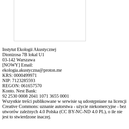
Instytut Ekologii Akustycznej
Dionizosa 7B lokal U1
03-142 Warszawa
[NOWY] Email:
ekologia.akustyczna@proton.me
KRS: 0000499971
NIP: 7123285593
REGON: 061657570
Konto. Nest Bank:
92 2530 0008 2041 1071 3655 0001
Wszystkie treści publikowane w serwisie są udostępniane na licencji
Creative Commons: uznanie autorstwa - użycie niekomercyjne - bez
utworów zależnych 4.0 Polska (CC BY-NC-ND 4.0 PL), o ile nie
jest to stwierdzone inaczej.