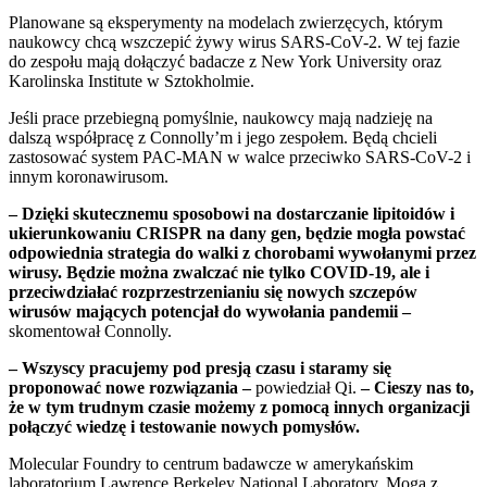
Planowane są eksperymenty na modelach zwierzęcych, którym
naukowcy chcą wszczepić żywy wirus SARS-CoV-2. W tej fazie
do zespołu mają dołączyć badacze z New York University oraz
Karolinska Institute w Sztokholmie.
Jeśli prace przebiegną pomyślnie, naukowcy mają nadzieję na
dalszą współpracę z Connolly’m i jego zespołem. Będą chcieli
zastosować system PAC-MAN w walce przeciwko SARS-CoV-2 i
innym koronawirusom.
– Dzięki skutecznemu sposobowi na dostarczanie lipitoidów i
ukierunkowaniu CRISPR na dany gen, będzie mogła powstać
odpowiednia strategia do walki z chorobami wywołanymi przez
wirusy. Będzie można zwalczać nie tylko COVID-19, ale i
przeciwdziałać rozprzestrzenianiu się nowych szczepów
wirusów mających potencjał do wywołania pandemii –
skomentował Connolly.
– Wszyscy pracujemy pod presją czasu i staramy się
proponować nowe rozwiązania –
powiedział Qi.
– Cieszy nas to,
że w tym trudnym czasie możemy z pomocą innych organizacji
połączyć wiedzę i testowanie nowych pomysłów.
Molecular Foundry to centrum badawcze w amerykańskim
laboratorium Lawrence Berkeley National Laboratory. Mogą z