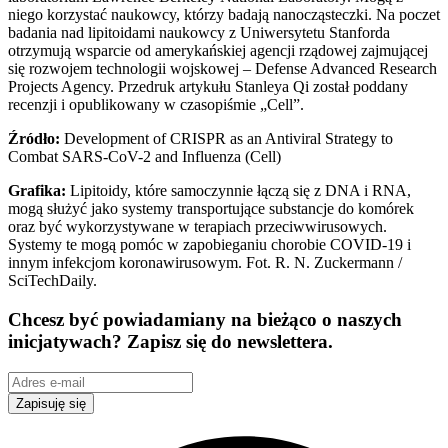
niego korzystać naukowcy, którzy badają nanocząsteczki. Na poczet
badania nad lipitoidami naukowcy z Uniwersytetu Stanforda
otrzymują wsparcie od amerykańskiej agencji rządowej zajmującej
się rozwojem technologii wojskowej – Defense Advanced Research
Projects Agency. Przedruk artykułu Stanleya Qi został poddany
recenzji i opublikowany w czasopiśmie „Cell”.
Źródło:
Development of CRISPR as an Antiviral Strategy to
Combat SARS-CoV-2 and Influenza (Cell)
Grafika:
Lipitoidy, które samoczynnie łączą się z DNA i RNA,
mogą służyć jako systemy transportujące substancje do komórek
oraz być wykorzystywane w terapiach przeciwwirusowych.
Systemy te mogą pomóc w zapobieganiu chorobie COVID-19 i
innym infekcjom koronawirusowym. Fot. R. N. Zuckermann /
SciTechDaily.
Chcesz być powiadamiany na bieżąco o naszych
inicjatywach? Zapisz się do newslettera.
Zapisuję się