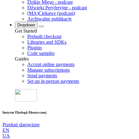
Dzikie Mięso - podcast
Dźwięki Peryferyjne - podcast
(MA)Ciekawe (podcast)
Archiwalne publikacje
Dropdown
Get Started
Prebuilt checkout
Libraries and SDKs
Plugins
Code samples
Guides
Accept online payments
Manage subscriptions
Send payments
Set up in-person payments
Instytut Ekologii Akustycznej
Przekaż darowiznę
EN
UA