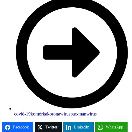
covid-19
komórka
koronawirus
pac-man
wirus
Facebook
Twitter
LinkedIn
WhatsApp