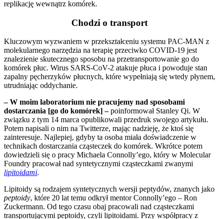
replikację wewnątrz komórek.
Chodzi o transport
Kluczowym wyzwaniem w przekształceniu systemu PAC-MAN z
molekularnego narzędzia na terapię przeciwko COVID-19 jest
znalezienie skutecznego sposobu na przetransportowanie go do
komórek płuc. Wirus SARS-CoV-2 atakuje płuca i powoduje stan
zapalny pęcherzyków płucnych, które wypełniają się wtedy płynem,
utrudniając oddychanie.
– W moim laboratorium nie pracujemy nad sposobami
dostarczania [go do komórek] –
poinformował Stanley Qi. W
związku z tym 14 marca opublikowali przedruk swojego artykułu.
Potem napisali o nim na Twitterze, mając nadzieję, że ktoś się
zainteresuje. Najlepiej, gdyby ta osoba miała doświadczenie w
technikach dostarczania cząsteczek do komórek. Wkrótce potem
dowiedzieli się o pracy Michaela Connolly’ego, który w Molecular
Foundry pracował nad syntetycznymi cząsteczkami zwanymi
lipitoidami
.
Lipitoidy są rodzajem syntetycznych wersji peptydów, znanych jako
peptoidy
, które 20 lat temu odkrył mentor Connolly’ego – Ron
Zuckermann. Od tego czasu obaj pracowali nad cząsteczkami
transportującymi peptoidy, czyli lipitoidami. Przy współpracy z