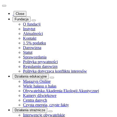
Close
Fundacja
O fundacji
Instytut
Aktualności
Kontakt
1,5% podatku
Darowizna
Statut
Sprawozdania
Polityka prywatności
Regulamin darowizn
Polityka dotycząca konfliktu interesów
Działania edukacyjne
Magazyn Online
Wiele hałasu o hałas
Obywatelska Akademia Ekologii Akustycznej
Kamery dźwiękowe
Centra danych
Czysta energia, czyste fakty
Działania strażnicze
Interwencje obywatelskie