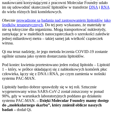
naukowcami korzystającymi z pracowni Molecular Foundry udało
im się udowodnić skuteczność lipitoidów w transferze
DNA
i
RNA
do wielu różnych linii komórkowych.
Obecnie
prowadzone są badania nad zastosowaniem lipitoidów jako
środków terapeutycznych
. Do tej pory wykazano, że materiały te
nie są toksyczne dla organizmu. Mogą transportować nukleotydy,
zamykając je w maleńkich nanocząsteczkach o szerokości zaledwie
jednej miliardowej metra – takiej samej jak wielkość cząsteczek
wirusa.
Qi ma teraz nadzieję, że jego metoda leczenia COVID-19 zostanie
ogólnie uznana jako system dostarczania lipitoidów.
Pod koniec kwietnia przetestowano jeden rodzaj lipitoidu – Lipitoid
1 – który, w próbce składającej się z nabłonkowych komórek płuc
człowieka, łączy się z DNA i RNA, po czym zamienia w nośniki
systemu PAC-MAN.
Lipitoidy bardzo dobrze sprawdziły się w tej roli. Sztucznie
wygenerowany wirus SARS-CoV-2 został zniszczony w ponad
90%, gdy w warunkach laboratoryjnych poddano go działaniu
systemu PAC-MAN.
– Dzięki Molecular Foundry mamy dostęp
do „molekularnego skarbu”, który zmienił oblicze naszych
badań –
dodał Qi.