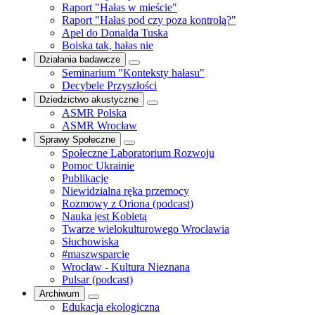
Raport "Hałas w mieście"
Raport "Hałas pod czy poza kontrolą?"
Apel do Donalda Tuska
Boiska tak, hałas nie
Działania badawcze
Seminarium "Konteksty hałasu"
Decybele Przyszłości
Dziedzictwo akustyczne
ASMR Polska
ASMR Wrocław
Sprawy Społeczne
Społeczne Laboratorium Rozwoju
Pomoc Ukrainie
Publikacje
Niewidzialna ręka przemocy
Rozmowy z Oriona (podcast)
Nauka jest Kobietą
Twarze wielokulturowego Wrocławia
Słuchowiska
#maszwsparcie
Wrocław - Kultura Nieznana
Pulsar (podcast)
Archiwum
Edukacja ekologiczna