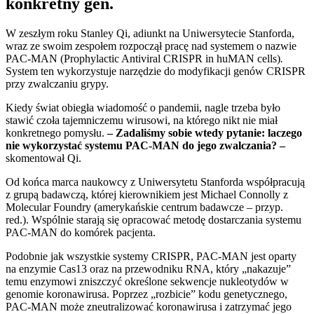
konkretny gen.
W zeszłym roku Stanley Qi, adiunkt na Uniwersytecie Stanforda,
wraz ze swoim zespołem rozpoczął pracę nad systemem o nazwie
PAC-MAN (Prophylactic Antiviral CRISPR in huMAN cells)
.
System ten wykorzystuje narzędzie do modyfikacji genów CRISPR
przy zwalczaniu grypy.
Kiedy świat obiegła wiadomość o pandemii, nagle trzeba było
stawić czoła tajemniczemu wirusowi, na którego nikt nie miał
konkretnego pomysłu.
– Zadaliśmy sobie wtedy pytanie: laczego
nie wykorzystać systemu PAC-MAN do jego zwalczania? –
skomentował Qi.
Od końca marca naukowcy z Uniwersytetu Stanforda współpracują
z grupą badawczą, której kierownikiem jest Michael Connolly z
Molecular Foundry (amerykańskie centrum badawcze – przyp.
red.). Wspólnie starają się opracować metodę dostarczania systemu
PAC-MAN do komórek pacjenta.
Podobnie jak wszystkie systemy CRISPR, PAC-MAN jest oparty
na enzymie Cas13 oraz na przewodniku RNA, który „nakazuje”
temu enzymowi zniszczyć określone sekwencje nukleotydów w
genomie koronawirusa. Poprzez „rozbicie” kodu genetycznego,
PAC-MAN może zneutralizować koronawirusa i zatrzymać jego