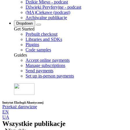
Dzikie Mięso - podcast
Dźwięki Peryferyjne - podcast
(MA)Ciekawe (podcast)
Archiwalne publikacje
Dropdown
Get Started
Prebuilt checkout
Libraries and SDKs
Plugins
Code samples
Guides
Accept online payments
Manage subscriptions
Send payments
Set up in-person payments
Instytut Ekologii Akustycznej
Przekaż darowiznę
EN
UA
Wszystkie publikacje