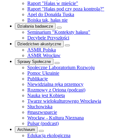
Raport "Hałas w mieście"
Raport "Hałas pod czy poza kontrolą?"
Apel do Donalda Tuska
Boiska tak, hałas nie
Działania badawcze
Seminarium "Konteksty hałasu"
Decybele Przyszłości
Dziedzictwo akustyczne
ASMR Polska
ASMR Wrocław
Sprawy Społeczne
Społeczne Laboratorium Rozwoju
Pomoc Ukrainie
Publikacje
Niewidzialna ręka przemocy
Rozmowy z Oriona (podcast)
Nauka jest Kobietą
Twarze wielokulturowego Wrocławia
Słuchowiska
#maszwsparcie
Wrocław - Kultura Nieznana
Pulsar (podcast)
Archiwum
Edukacja ekologiczna