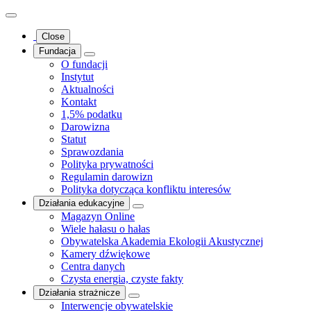
Close
Fundacja
O fundacji
Instytut
Aktualności
Kontakt
1,5% podatku
Darowizna
Statut
Sprawozdania
Polityka prywatności
Regulamin darowizn
Polityka dotycząca konfliktu interesów
Działania edukacyjne
Magazyn Online
Wiele hałasu o hałas
Obywatelska Akademia Ekologii Akustycznej
Kamery dźwiękowe
Centra danych
Czysta energia, czyste fakty
Działania strażnicze
Interwencje obywatelskie