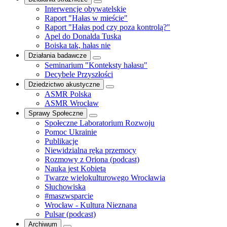
Interwencje obywatelskie
Raport "Hałas w mieście"
Raport "Hałas pod czy poza kontrolą?"
Apel do Donalda Tuska
Boiska tak, hałas nie
Działania badawcze
Seminarium "Konteksty hałasu"
Decybele Przyszłości
Dziedzictwo akustyczne
ASMR Polska
ASMR Wrocław
Sprawy Społeczne
Społeczne Laboratorium Rozwoju
Pomoc Ukrainie
Publikacje
Niewidzialna ręka przemocy
Rozmowy z Oriona (podcast)
Nauka jest Kobietą
Twarze wielokulturowego Wrocławia
Słuchowiska
#maszwsparcie
Wrocław - Kultura Nieznana
Pulsar (podcast)
Archiwum