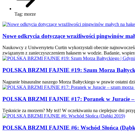
Tag:
morze
Nowe odkrycia dotyczące wrażliwości pingwinów mał
Naukowcy z Uniwersytetu Curtin wykorzystali obecnie najnowocześnie
związanym z zanieczyszczeniem hałasem w wodzie. Badanie, wspie
POLSKA BRZMI FAJNIE #19: Szum Morza Bałtyckie
Nagranie binauralne naszego Morza Bałtyckiego w prawie ostatni dzi
POLSKA BRZMI FAJNIE #17: Poranek w Juracie – s
Tęsknicie za morzem? My też! W oczekiwaniu na cieplejsze dni pr
POLSKA BRZMI FAJNIE #6: Wschód Słońca (Dąbki