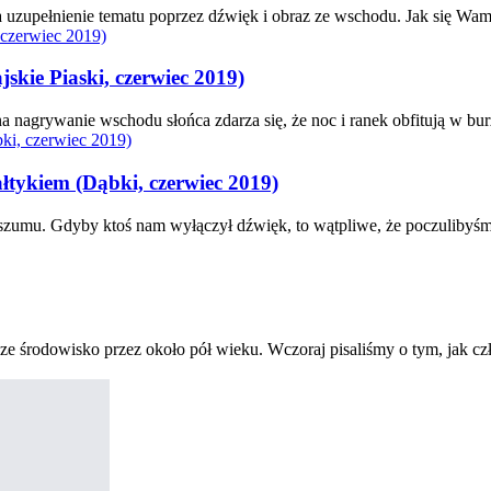
 uzupełnienie tematu poprzez dźwięk i obraz ze wschodu. Jak się Wa
e Piaski, czerwiec 2019)
na nagrywanie wschodu słońca zdarza się, że noc i ranek obfitują w b
ykiem (Dąbki, czerwiec 2019)
umu. Gdyby ktoś nam wyłączył dźwięk, to wątpliwe, że poczulibyśmy 
e środowisko przez około pół wieku. Wczoraj pisaliśmy o tym, jak czł