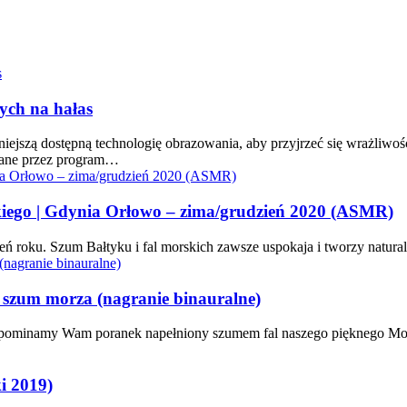
ych na hałas
jszą dostępną technologię obrazowania, aby przyjrzeć się wrażliwośc
rane przez program…
go | Gdynia Orłowo – zima/grudzień 2020 (ASMR)
eń roku. Szum Bałtyku i fal morskich zawsze uspokaja i tworzy natura
zum morza (nagranie binauralne)
zypominamy Wam poranek napełniony szumem fal naszego pięknego Mor
 2019)