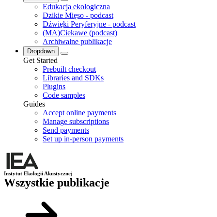
Edukacja ekologiczna
Dzikie Mięso - podcast
Dźwięki Peryferyjne - podcast
(MA)Ciekawe (podcast)
Archiwalne publikacje
Dropdown
Get Started
Prebuilt checkout
Libraries and SDKs
Plugins
Code samples
Guides
Accept online payments
Manage subscriptions
Send payments
Set up in-person payments
Instytut Ekologii Akustycznej
Wszystkie publikacje