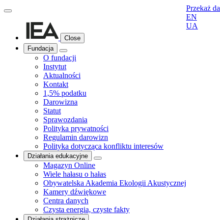
Przekaż d
EN
UA
Close
Fundacja
O fundacji
Instytut
Aktualności
Kontakt
1,5% podatku
Darowizna
Statut
Sprawozdania
Polityka prywatności
Regulamin darowizn
Polityka dotycząca konfliktu interesów
Działania edukacyjne
Magazyn Online
Wiele hałasu o hałas
Obywatelska Akademia Ekologii Akustycznej
Kamery dźwiękowe
Centra danych
Czysta energia, czyste fakty
Działania strażnicze