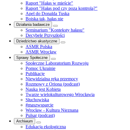
Raport "Hałas w mieście"
Raport "Hałas pod czy poza kontrolą?"
Apel do Donalda Tuska
Boiska tak, hałas nie
Działania badawcze
Seminarium "Konteksty hałasu"
Decybele Przyszłości
Dziedzictwo akustyczne
ASMR Polska
ASMR Wrocław
Sprawy Społeczne
Społeczne Laboratorium Rozwoju
Pomoc Ukrainie
Publikacje
Niewidzialna ręka przemocy
Rozmowy z Oriona (podcast)
Nauka jest Kobietą
Twarze wielokulturowego Wrocławia
Słuchowiska
#maszwsparcie
Wrocław - Kultura Nieznana
Pulsar (podcast)
Archiwum
Edukacja ekologiczna