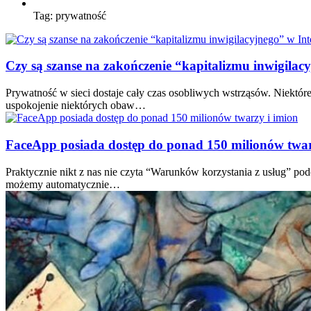
Tag:
prywatność
Czy są szanse na zakończenie “kapitalizmu inwigilacy
Prywatność w sieci dostaje cały czas osobliwych wstrząsów. Niektór
uspokojenie niektórych obaw…
FaceApp posiada dostęp do ponad 150 milionów twar
Praktycznie nikt z nas nie czyta “Warunków korzystania z usług” po
możemy automatycznie…