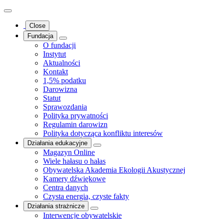
Close
Fundacja
O fundacji
Instytut
Aktualności
Kontakt
1,5% podatku
Darowizna
Statut
Sprawozdania
Polityka prywatności
Regulamin darowizn
Polityka dotycząca konfliktu interesów
Działania edukacyjne
Magazyn Online
Wiele hałasu o hałas
Obywatelska Akademia Ekologii Akustycznej
Kamery dźwiękowe
Centra danych
Czysta energia, czyste fakty
Działania strażnicze
Interwencje obywatelskie