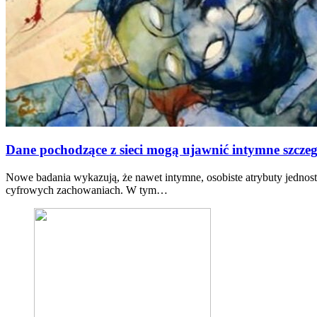
Dane pochodzące z sieci mogą ujawnić intymne szcze
Nowe badania wykazują, że nawet intymne, osobiste atrybuty jednos
cyfrowych zachowaniach. W tym…