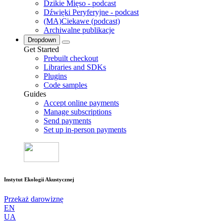
Dzikie Mięso - podcast
Dźwięki Peryferyjne - podcast
(MA)Ciekawe (podcast)
Archiwalne publikacje
Dropdown
Get Started
Prebuilt checkout
Libraries and SDKs
Plugins
Code samples
Guides
Accept online payments
Manage subscriptions
Send payments
Set up in-person payments
Instytut Ekologii Akustycznej
Przekaż darowiznę
EN
UA