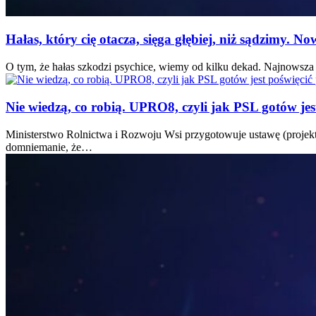
Hałas, który cię otacza, sięga głębiej, niż sądzimy. N
O tym, że hałas szkodzi psychice, wiemy od kilku dekad. Najnowsza a
Nie wiedzą, co robią. UPRO8, czyli jak PSL gotów je
Ministerstwo Rolnictwa i Rozwoju Wsi przygotowuje ustawę (projek
domniemanie, że…