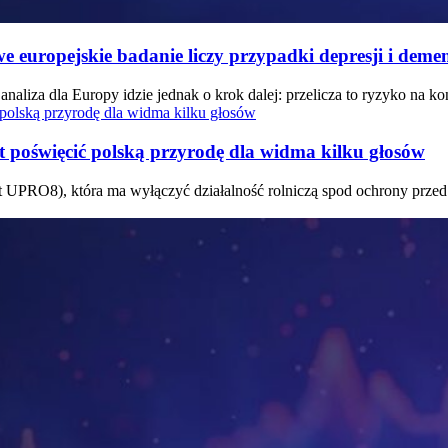
owe europejskie badanie liczy przypadki depresji i demen
naliza dla Europy idzie jednak o krok dalej: przelicza to ryzyko na k
st poświęcić polską przyrodę dla widma kilku głosów
t UPRO8), która ma wyłączyć działalność rolniczą spod ochrony prze