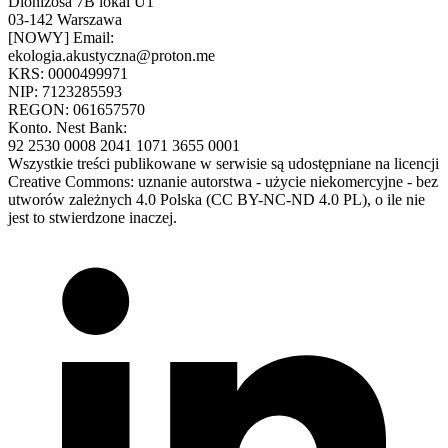
Dionizosa 7B lokal U1
03-142 Warszawa
[NOWY] Email:
ekologia.akustyczna@proton.me
KRS: 0000499971
NIP: 7123285593
REGON: 061657570
Konto. Nest Bank:
92 2530 0008 2041 1071 3655 0001
Wszystkie treści publikowane w serwisie są udostępniane na licencji
Creative Commons: uznanie autorstwa - użycie niekomercyjne - bez
utworów zależnych 4.0 Polska (CC BY-NC-ND 4.0 PL), o ile nie
jest to stwierdzone inaczej.