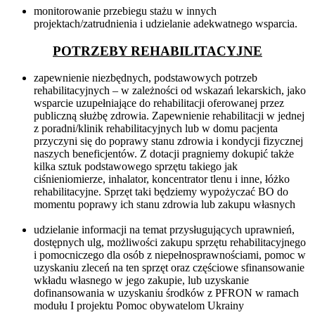
monitorowanie przebiegu stażu w innych
projektach/zatrudnienia i udzielanie adekwatnego wsparcia.
POTRZEBY REHABILITACYJNE
zapewnienie niezbędnych, podstawowych potrzeb
rehabilitacyjnych – w zależności od wskazań lekarskich, jako
wsparcie uzupełniające do rehabilitacji oferowanej przez
publiczną służbę zdrowia. Zapewnienie rehabilitacji w jednej
z poradni/klinik rehabilitacyjnych lub w domu pacjenta
przyczyni się do poprawy stanu zdrowia i kondycji fizycznej
naszych beneficjentów. Z dotacji pragniemy dokupić także
kilka sztuk podstawowego sprzętu takiego jak
ciśnieniomierze, inhalator, koncentrator tlenu i inne, łóżko
rehabilitacyjne. Sprzęt taki będziemy wypożyczać BO do
momentu poprawy ich stanu zdrowia lub zakupu własnych
udzielanie informacji na temat przysługujących uprawnień,
dostępnych ulg, możliwości zakupu sprzętu rehabilitacyjnego
i pomocniczego dla osób z niepełnosprawnościami, pomoc w
uzyskaniu zleceń na ten sprzęt oraz częściowe sfinansowanie
wkładu własnego w jego zakupie, lub uzyskanie
dofinansowania w uzyskaniu środków z PFRON w ramach
modułu I projektu Pomoc obywatelom Ukrainy