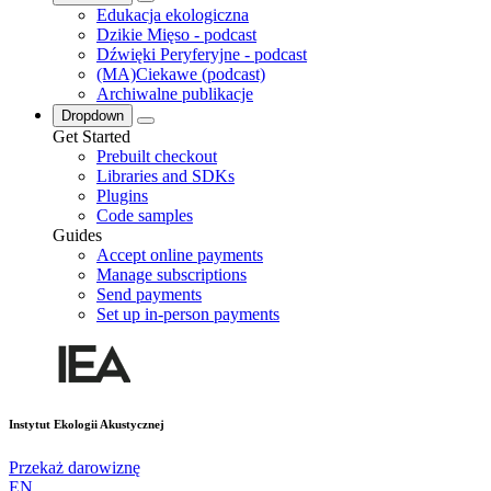
Edukacja ekologiczna
Dzikie Mięso - podcast
Dźwięki Peryferyjne - podcast
(MA)Ciekawe (podcast)
Archiwalne publikacje
Dropdown
Get Started
Prebuilt checkout
Libraries and SDKs
Plugins
Code samples
Guides
Accept online payments
Manage subscriptions
Send payments
Set up in-person payments
Instytut Ekologii Akustycznej
Przekaż darowiznę
EN