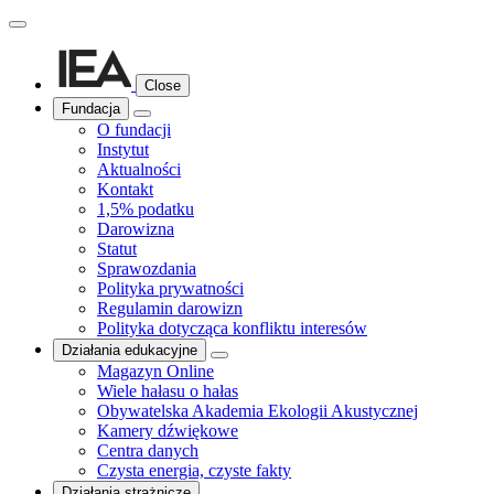
Close
Fundacja
O fundacji
Instytut
Aktualności
Kontakt
1,5% podatku
Darowizna
Statut
Sprawozdania
Polityka prywatności
Regulamin darowizn
Polityka dotycząca konfliktu interesów
Działania edukacyjne
Magazyn Online
Wiele hałasu o hałas
Obywatelska Akademia Ekologii Akustycznej
Kamery dźwiękowe
Centra danych
Czysta energia, czyste fakty
Działania strażnicze