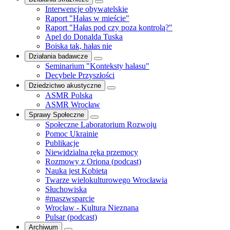
Interwencje obywatelskie
Raport "Hałas w mieście"
Raport "Hałas pod czy poza kontrolą?"
Apel do Donalda Tuska
Boiska tak, hałas nie
Działania badawcze
Seminarium "Konteksty hałasu"
Decybele Przyszłości
Dziedzictwo akustyczne
ASMR Polska
ASMR Wrocław
Sprawy Społeczne
Społeczne Laboratorium Rozwoju
Pomoc Ukrainie
Publikacje
Niewidzialna ręka przemocy
Rozmowy z Oriona (podcast)
Nauka jest Kobietą
Twarze wielokulturowego Wrocławia
Słuchowiska
#maszwsparcie
Wrocław - Kultura Nieznana
Pulsar (podcast)
Archiwum