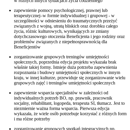
w różnych innych sytuacjach życia codziennego
zapewnienie pomocy psychologicznej, prawnej lub
terapeutycznej–w formie indywidualnej i grupowej - w
szczególności w odniesieniu do traumatycznych przeżyć
związanych z wojną, utratą bliskich oraz dorobku całego
życia, różnic kulturowych, wynikających ze zmiany
dotychczasowego otoczenia Beneficjenta i jego rodziny oraz
problemów związanych z niepełnosprawnością dla
Beneficjentów
zorganizowanie grupowych treningów umiejętności
społecznych, poprzednia edycja projektu wykazała brak
właśnie takiej formy. Istnieje duża potrzeba zapewnienia
rozpoznania i budowy umiejętności społecznych w innym
kraju, w innej kulturze, przewiduje się zorganizowanie wielu
grupowych zajęć i treningów umiejętności społecznych
zapewnienie wsparcia specjalistów w zależności od
indywidualnych potrzeb BO, np. prawnik, pracownik
socjalny, rehabilitant, logopeda, terapeuta SI, tłumacz. Jest to
niezmiernie ważna forma wsparcia. Pierwsza edycja
wykazała, że wiele osób potrzebuje korzystać z różnych form
i ma różne potrzeby
zorganizowanie grupowych spotkań integracyjnych np.