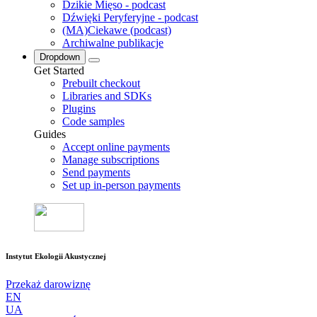
Dzikie Mięso - podcast
Dźwięki Peryferyjne - podcast
(MA)Ciekawe (podcast)
Archiwalne publikacje
Dropdown
Get Started
Prebuilt checkout
Libraries and SDKs
Plugins
Code samples
Guides
Accept online payments
Manage subscriptions
Send payments
Set up in-person payments
Instytut Ekologii Akustycznej
Przekaż darowiznę
EN
UA