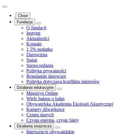
Close
Fundacja
O fundacji
Instytut
Aktualności
Kontakt
1,5% podatku
Darowizna
Statut
Sprawozdania
Polityka prywatności
Regulamin darowizn
Polityka dotycząca konfliktu interesów
Działania edukacyjne
Magazyn Online
Wiele hałasu o hałas
Obywatelska Akademia Ekologii Akustycznej
Kamery dźwiękowe
Centra danych
Czysta energia, czyste fakty
Działania strażnicze
Interwencje obywatelskie