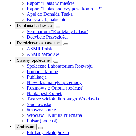
Raport "Hałas w mieście"
Raport "Hałas pod czy poza kontrolą?"
Apel do Donalda Tuska
Boiska tak, hałas nie
Działania badawcze
Seminarium "Konteksty hałasu"
Decybele Przyszłości
Dziedzictwo akustyczne
ASMR Polska
ASMR Wrocław
Sprawy Społeczne
Społeczne Laboratorium Rozwoju
Pomoc Ukrainie
Publikacje
Niewidzialna ręka przemocy
Rozmowy z Oriona (podcast)
Nauka jest Kobietą
Twarze wielokulturowego Wrocławia
Słuchowiska
#maszwsparcie
Wrocław - Kultura Nieznana
Pulsar (podcast)
Archiwum
Edukacja ekologiczna