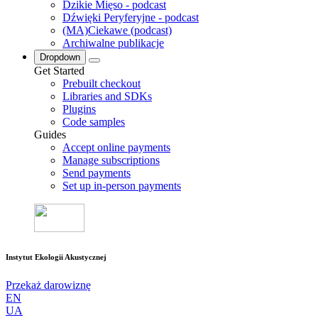
Dzikie Mięso - podcast
Dźwięki Peryferyjne - podcast
(MA)Ciekawe (podcast)
Archiwalne publikacje
Dropdown
Get Started
Prebuilt checkout
Libraries and SDKs
Plugins
Code samples
Guides
Accept online payments
Manage subscriptions
Send payments
Set up in-person payments
Instytut Ekologii Akustycznej
Przekaż darowiznę
EN
UA