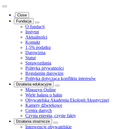
Close
Fundacja
O fundacji
Instytut
Aktualności
Kontakt
1,5% podatku
Darowizna
Statut
Sprawozdania
Polityka prywatności
Regulamin darowizn
Polityka dotycząca konfliktu interesów
Działania edukacyjne
Magazyn Online
Wiele hałasu o hałas
Obywatelska Akademia Ekologii Akustycznej
Kamery dźwiękowe
Centra danych
Czysta energia, czyste fakty
Działania strażnicze
Interwencje obywatelskie