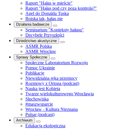
Raport "Hałas w mieście"
Raport "Hałas pod czy poza kontrolą?"
Apel do Donalda Tuska
Boiska tak, hałas nie
Działania badawcze
Seminarium "Konteksty hałasu"
Decybele Przyszłości
Dziedzictwo akustyczne
ASMR Polska
ASMR Wrocław
Sprawy Społeczne
Społeczne Laboratorium Rozwoju
Pomoc Ukrainie
Publikacje
Niewidzialna ręka przemocy
Rozmowy z Oriona (podcast)
Nauka jest Kobietą
Twarze wielokulturowego Wrocławia
Słuchowiska
#maszwsparcie
Wrocław - Kultura Nieznana
Pulsar (podcast)
Archiwum
Edukacja ekologiczna