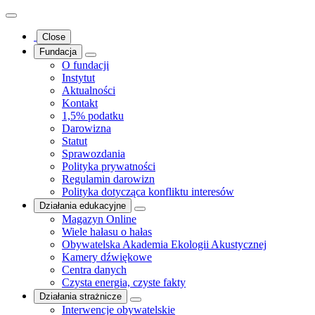
Close
Fundacja
O fundacji
Instytut
Aktualności
Kontakt
1,5% podatku
Darowizna
Statut
Sprawozdania
Polityka prywatności
Regulamin darowizn
Polityka dotycząca konfliktu interesów
Działania edukacyjne
Magazyn Online
Wiele hałasu o hałas
Obywatelska Akademia Ekologii Akustycznej
Kamery dźwiękowe
Centra danych
Czysta energia, czyste fakty
Działania strażnicze
Interwencje obywatelskie