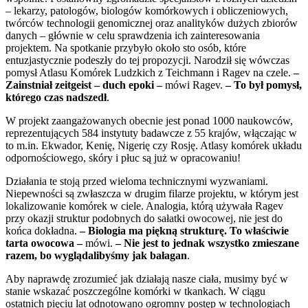
– lekarzy, patologów, biologów komórkowych i obliczeniowych,
twórców technologii genomicznej oraz analityków dużych zbiorów
danych – głównie w celu sprawdzenia ich zainteresowania
projektem. Na spotkanie przybyło około sto osób, które
entuzjastycznie podeszły do tej propozycji. Narodził się wówczas
pomysł Atlasu Komórek Ludzkich z Teichmann i Ragev na czele.
–
Zainstniał zeitgeist – duch epoki –
mówi Ragev.
– To był pomysł,
którego czas nadszedł
.
W projekt zaangażowanych obecnie jest ponad 1000 naukowców,
reprezentujących 584 instytuty badawcze z 55 krajów, włączając w
to m.in. Ekwador, Kenię, Nigerię czy Rosję. Atlasy komórek układu
odpornościowego, skóry i płuc są już w opracowaniu!
Działania te stoją przed wieloma technicznymi wyzwaniami.
Niepewności są zwłaszcza w drugim filarze projektu, w którym jest
lokalizowanie komórek w ciele. Analogia, którą używała Ragev
przy okazji struktur podobnych do sałatki owocowej, nie jest do
końca dokładna.
–
Biologia ma piękną strukturę. To właściwie
tarta owocowa –
mówi.
– Nie jest to jednak wszystko zmieszane
razem, bo wyglądalibyśmy jak bałagan
.
Aby naprawdę zrozumieć jak działają nasze ciała, musimy być w
stanie wskazać poszczególne komórki w tkankach. W ciągu
ostatnich pięciu lat odnotowano ogromny postęp w technologiach