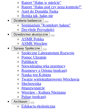
Raport "Hałas w mieście"
Raport "Hałas pod czy poza kontrolą?"
Apel do Donalda Tuska
Boiska tak, hałas nie
Działania badawcze
Seminarium "Konteksty hałasu"
Decybele Przyszłości
Dziedzictwo akustyczne
ASMR Polska
ASMR Wrocław
Sprawy Społeczne
Społeczne Laboratorium Rozwoju
Pomoc Ukrainie
Publikacje
Niewidzialna ręka przemocy
Rozmowy z Oriona (podcast)
Nauka jest Kobietą
Twarze wielokulturowego Wrocławia
Słuchowiska
#maszwsparcie
Wrocław - Kultura Nieznana
Pulsar (podcast)
Archiwum
Edukacja ekologiczna