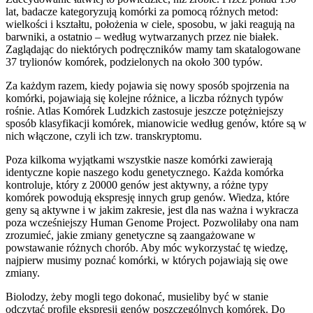
lat, badacze kategoryzują komórki za pomocą różnych metod:
wielkości i kształtu, położenia w ciele, sposobu, w jaki reagują na
barwniki, a ostatnio – według wytwarzanych przez nie białek.
Zaglądając do niektórych podręczników mamy tam skatalogowane
37 trylionów komórek, podzielonych na około 300 typów.
Za każdym razem, kiedy pojawia się nowy sposób spojrzenia na
komórki, pojawiają się kolejne różnice, a liczba różnych typów
rośnie. Atlas Komórek Ludzkich zastosuje jeszcze potężniejszy
sposób klasyfikacji komórek, mianowicie według genów, które są w
nich włączone, czyli ich tzw. transkryptomu.
Poza kilkoma wyjątkami wszystkie nasze komórki zawierają
identyczne kopie naszego kodu genetycznego. Każda komórka
kontroluje, który z 20000 genów jest aktywny, a różne typy
komórek powodują ekspresję innych grup genów. Wiedza, które
geny są aktywne i w jakim zakresie, jest dla nas ważna i wykracza
poza wcześniejszy Human Genome Project. Pozwoliłaby ona nam
zrozumieć, jakie zmiany genetyczne są zaangażowane w
powstawanie różnych chorób. Aby móc wykorzystać tę wiedzę,
najpierw musimy poznać komórki, w których pojawiają się owe
zmiany.
Biolodzy, żeby mogli tego dokonać, musieliby być w stanie
odczytać profile ekspresji genów poszczególnych komórek. Do