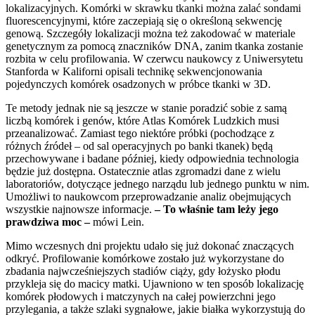
lokalizacyjnych. Komórki w skrawku tkanki można zalać sondami
fluorescencyjnymi, które zaczepiają się o określoną sekwencję
genową. Szczegóły lokalizacji można też zakodować w materiale
genetycznym za pomocą znaczników DNA, zanim tkanka zostanie
rozbita w celu profilowania. W czerwcu naukowcy z Uniwersytetu
Stanforda w Kaliforni opisali technikę sekwencjonowania
pojedynczych komórek osadzonych w próbce tkanki w 3D.
Te metody jednak nie są jeszcze w stanie poradzić sobie z samą
liczbą komórek i genów, które Atlas Komórek Ludzkich musi
przeanalizować. Zamiast tego niektóre próbki (pochodzące z
różnych źródeł – od sal operacyjnych po banki tkanek) będą
przechowywane i badane później, kiedy odpowiednia technologia
będzie już dostępna. Ostatecznie atlas zgromadzi dane z wielu
laboratoriów, dotyczące jednego narządu lub jednego punktu w nim.
Umożliwi to naukowcom przeprowadzanie analiz obejmujących
wszystkie najnowsze informacje.
– To właśnie tam leży jego
prawdziwa moc –
mówi Lein.
Mimo wczesnych dni projektu udało się już dokonać znaczących
odkryć. Profilowanie komórkowe zostało już wykorzystane do
zbadania najwcześniejszych stadiów ciąży, gdy łożysko płodu
przykleja się do macicy matki. Ujawniono w ten sposób lokalizację
komórek płodowych i matczynych na całej powierzchni jego
przylegania, a także szlaki sygnałowe, jakie białka wykorzystują do