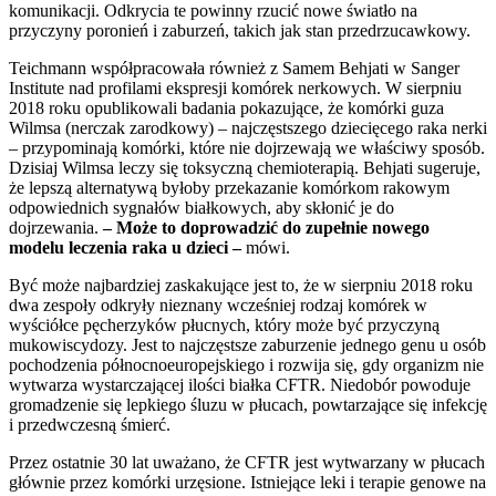
komunikacji. Odkrycia te powinny rzucić nowe światło na
przyczyny poronień i zaburzeń, takich jak stan przedrzucawkowy.
Teichmann współpracowała również z Samem Behjati w Sanger
Institute nad profilami ekspresji komórek nerkowych. W sierpniu
2018 roku opublikowali badania pokazujące, że komórki guza
Wilmsa (nerczak zarodkowy) – najczęstszego dziecięcego raka nerki
– przypominają komórki, które nie dojrzewają we właściwy sposób.
Dzisiaj Wilmsa leczy się toksyczną chemioterapią. Behjati sugeruje,
że lepszą alternatywą byłoby przekazanie komórkom rakowym
odpowiednich sygnałów białkowych, aby skłonić je do
dojrzewania.
– Może to doprowadzić do zupełnie nowego
modelu leczenia raka u dzieci –
mówi.
Być może najbardziej zaskakujące jest to, że w sierpniu 2018 roku
dwa zespoły odkryły nieznany wcześniej rodzaj komórek w
wyściółce pęcherzyków płucnych, który może być przyczyną
mukowiscydozy. Jest to najczęstsze zaburzenie jednego genu u osób
pochodzenia północnoeuropejskiego i rozwija się, gdy organizm nie
wytwarza wystarczającej ilości białka CFTR. Niedobór powoduje
gromadzenie się lepkiego śluzu w płucach, powtarzające się infekcję
i przedwczesną śmierć.
Przez ostatnie 30 lat uważano, że CFTR jest wytwarzany w płucach
głównie przez komórki urzęsione. Istniejące leki i terapie genowe na