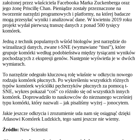
założonej przez właściciela Facebooka Marka Zuckenberga oraz
jego żonę Priscillę Chan. Pieniądze zostały przeznaczone na
tworzenie narzędzi programowych i platformy, na której badacze
mogą przesyłać wyniki i analizować dane. W kwietniu 2019 roku
projekt wydał pierwszą transzę danych z ponad 500 tysięcy
komórek.
Jedną z technik popularnych wśród biologów jest narzędzie do
wizualizacji danych, zwane t-SNE (wymawiane “tisni”), które
grupuje komórki według podobieństwa między tysiącami wyników
pochodzących z ekspresji genów. Następnie wyświetla je w dwóch
wymiarach.
To narzędzie odegrało kluczową rolę właśnie w odkryciu nowego
rodzaju komórek płucnych. Po wykreśleniu wszystkich różnych
typów komórek wyściółki pęcherzyków płucnych za pomocą t-
SNE, wykres pokazał “coś” co różniło się od wszystkich innych
komórek. Doprowadziło to naukowców do nieznanego wcześniej
typu komórki, który nazwali – jak pisaliśmy wyżej – jonocytem.
Jakie jeszcze odkrycia i zrozumienie uda nam się osiągnąć dzięki
Atlasowi Komórek Ludzkich, tego sami jeszcze nie wiemy.
Źródło:
New Scientist