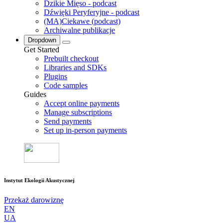
Dzikie Mięso - podcast
Dźwięki Peryferyjne - podcast
(MA)Ciekawe (podcast)
Archiwalne publikacje
Dropdown
Get Started
Prebuilt checkout
Libraries and SDKs
Plugins
Code samples
Guides
Accept online payments
Manage subscriptions
Send payments
Set up in-person payments
Instytut Ekologii Akustycznej
Przekaż darowiznę
EN
UA