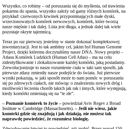
Wszystko, co robimy – od poruszania się do myślenia, od trawienia
pokarmu do spania, wszystko zależy od gamy różnych komórek, na
przykład: czerwonych krwinek przypominających małe dyski,
wrzecionowatych komórek nerwowych, komórek, które tworzą
nasze mięśnie i tak dalej. Lista jest długa, a jednak dalej tak wiele
pozostaje okryte tajemnicą.
Teraz po raz pierwszy jesteśmy w stanie dokonać kompleksowej
inwentaryzacji. Jest to tak ambitny cel, jakim był Human Genome
Project, dzięki któremu doczytaliśmy nasze DNA. Nowy projekt –
Atlasu Komórek Ludzkich (Human Cell Atlas) – ma na celu
zidentyfikowanie i zlokalizowanie każdej komórki, jaką posiadamy.
Zrewolucjonizuje to nasze rozumienie ciała w taki sam sposób, jak
pierwsze atlasy zmieniły nasze podejście do świata. Już pierwsze
wyniki pokazują, w jaki sposób może to nam pomóc w poruszaniu
się po zdrowych ciałach, nie mówiąc o znalezieniu nowych dróg i
możliwości leczenia chorób takich jak rak i innych, które występują,
kiedy komórki zmieniają się na “te złe”.
– Poznanie komórek to życie –
powiedział Aviv Regev z Broad
Institute w Cambridge (Massachusetts).
– Jeśli nie wiesz, jakie
komórki gdzie się znajdują i jak działają, nie możesz tak
naprawdę powiedzieć, że rozumiesz biologię.
Zdecydowanie łatwiej to powiedzieć, niż zrobić. Przez ponad 150