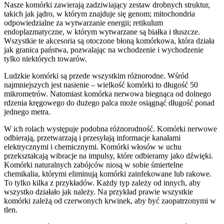
Nasze komórki zawierają zadziwiający zestaw drobnych struktur,
takich jak jądro, w którym znajduje się genom; mitochondria
odpowiedzialne za wytwarzanie energii; retikulum
endoplazmatyczne, w którym wytwarzane są białka i tłuszcze.
Wszystkie te akcesoria są otoczone błoną komórkowa, która działa
jak granica państwa, pozwalając na wchodzenie i wychodzenie
tylko niektórych towarów.
Ludzkie komórki są przede wszystkim różnorodne. Wśród
najmniejszych jest nasienie – wielkość komórki to długość 50
mikrometrów. Natomiast komórka nerwowa biegnąca od dolnego
rdzenia kręgowego do dużego palca może osiągnąć długość ponad
jednego metra.
W ich rolach występuje podobna różnorodność. Komórki nerwowe
odbierają, przetwarzają i przesyłają informacje kanałami
elektrycznymi i chemicznymi. Komórki włosów w uchu
przekształcają wibracje na impulsy, które odbieramy jako dźwięki.
Komórki naturalnych zabójców niosą w sobie śmiertelne
chemikalia, którymi eliminują komórki zainfekowane lub rakowe.
To tylko kilka z przykładów. Każdy typ zależy od innych, aby
wszystko działało jak należy. Na przykład prawie wszystkie
komórki zależą od czerwonych krwinek, aby być zaopatrzonymi w
tlen.