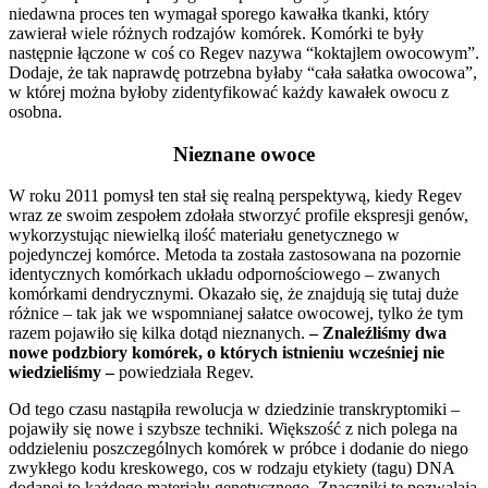
niedawna proces ten wymagał sporego kawałka tkanki, który
zawierał wiele różnych rodzajów komórek. Komórki te były
następnie łączone w coś co Regev nazywa “koktajlem owocowym”.
Dodaje, że tak naprawdę potrzebna byłaby “cała sałatka owocowa”,
w której można byłoby zidentyfikować każdy kawałek owocu z
osobna.
Nieznane owoce
W roku 2011 pomysł ten stał się realną perspektywą, kiedy Regev
wraz ze swoim zespołem zdołała stworzyć profile ekspresji genów,
wykorzystując niewielką ilość materiału genetycznego w
pojedynczej komórce. Metoda ta została zastosowana na pozornie
identycznych komórkach układu odpornościowego – zwanych
komórkami dendrycznymi. Okazało się, że znajdują się tutaj duże
różnice – tak jak we wspomnianej sałatce owocowej, tylko że tym
razem pojawiło się kilka dotąd nieznanych.
– Znaleźliśmy dwa
nowe podzbiory komórek, o których istnieniu wcześniej nie
wiedzieliśmy –
powiedziała Regev.
Od tego czasu nastąpiła rewolucja w dziedzinie transkryptomiki –
pojawiły się nowe i szybsze techniki. Większość z nich polega na
oddzieleniu poszczególnych komórek w próbce i dodanie do niego
zwykłego kodu kreskowego, cos w rodzaju etykiety (tagu) DNA
dodanej to każdego materiału genetycznego. Znaczniki te pozwalają