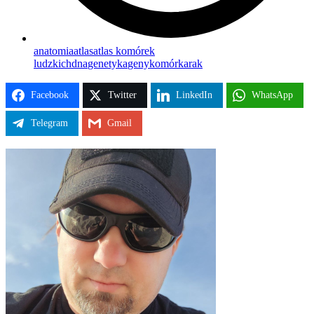
anatomia
atlas
atlas komórek
ludzkich
dna
genetyka
geny
komórka
rak
Facebook
Twitter
LinkedIn
WhatsApp
Telegram
Gmail