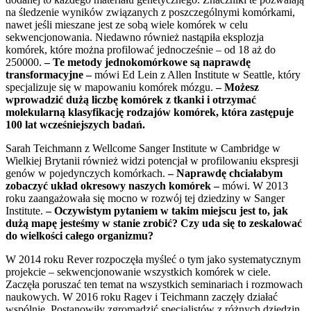
na śledzenie wyników związanych z poszczególnymi komórkami,
nawet jeśli mieszane jest ze sobą wiele komórek w celu
sekwencjonowania. Niedawno również nastąpiła eksplozja
komórek, które można profilować jednocześnie – od 18 aż do
250000.
– Te metody jednokomórkowe są naprawdę
transformacyjne –
mówi Ed Lein z Allen Institute w Seattle, który
specjalizuje się w mapowaniu komórek mózgu.
– Możesz
wprowadzić dużą liczbę komórek z tkanki i otrzymać
molekularną klasyfikację rodzajów komórek, która zastępuje
100 lat wcześniejszych badań.
Sarah Teichmann z Wellcome Sanger Institute w Cambridge w
Wielkiej Brytanii również widzi potencjał w profilowaniu ekspresji
genów w pojedynczych komórkach.
– Naprawdę chciałabym
zobaczyć układ okresowy naszych komórek –
mówi. W 2013
roku zaangażowała się mocno w rozwój tej dziedziny w Sanger
Institute.
–
Oczywistym pytaniem w takim miejscu jest to, jak
dużą mapę jesteśmy w stanie zrobić? Czy uda się to zeskalować
do wielkości całego organizmu?
W 2014 roku Rever rozpoczęła myśleć o tym jako systematycznym
projekcie – sekwencjonowanie wszystkich komórek w ciele.
Zaczęła poruszać ten temat na wszystkich seminariach i rozmowach
naukowych. W 2016 roku Ragev i Teichmann zaczęły działać
wspólnie. Postanowiły zgromadzić specjalistów z różnych dziedzin