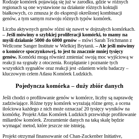
Rodzaje komórek pojawiają się już w zarodku, gdzie w różnych
regionach są one wystawione na działanie różnych koktajli
białkowych, co zmusza je do ekspresji określonej kombinacji
genów, a tym samym rozwoju różnych typów komórek.
Liczba aktywnych genów różni się nawet w dojrzałych komórkach.
– Jeśli mówimy o szybkiej proliferacji komórki, to mamy na
myśli działanie 5000 do 6000 genów –
mówi Sarah Teichmann z
Wellcome Sanger Institute w Wielkiej Brytanii.
– Ale jeśli mówimy
o komórce spoczynkowej, to jest tu znacznie mniej tysięcy
genów.
Komórki mogą również zmieniać swoją moc wyjściową w
reakcji na sygnały z otoczenia. Rozplątanie i poznanie tych
wszystkich sygnałów oraz reakcji jest -zdaniem wielu badaczy –
kluczowym celem Atlasu Komórek Ludzkich.
Pojedyncza komórka – duży zbiór danych
Jeśli chodzi o profilowanie genów w komórce, liczby są naprawdę
zadziwiające. Różne typy komórek wyrażają różne geny, a ocena
ilościowa każdego z nich może oznaczać 20 tysięcy wyników na
komórkę. Projekt Atlas Komórek Ludzkich przewiduje profilowanie
miliardów komórek. Zrozumienie danych na taką skalę będzie
wymagać metod, które jeszcze nie istnieją.
Projekt otrzymał finansowanie od Chan-Zuckenber Initiative,