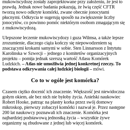
mukowiscydozę zostały zaprojektowane przy założeniu, że jest to
prawdą. Jednak nowe badania pokazują, że lwią część CFTR
tworzą nowo odkryte komórki, zwane obecnie jonocytami
płucnymi. Odkrycia te sugerują sposób na zwiększenie liczby
jonocytów, co powinno pomóc niektórym osobom zmagającym się
z mukowiscydozą.
Ulepszone leczenie mukowiscydozy i guza Wilmsa, a także lepsze
zrozumienie, dlaczego ciąża kończy się niepowodzeniem są
znaczącymi krokami samymi w sobie. Sten Linnarsson z Intytutu
Karolinska w Szwecji – jednego z komitetów organizacyjnych
projektu – pomija jednak szerszą wartość Atlasu Komórek
Ludzkich.
– Atlas nie umożliwia jednej konkretnej rzeczy. To
podstawa odkrywania całej ludzkiej biologii –
mówi.
Co to w ogóle jest komórka?
Czasem ciężko docenić ich znaczenie. Większość jest niewidoczna
gołym okiem, ale bez nich nie byłoby życia. Anielski naukowiec
Robert Hooke, patrząc na plastry korka przez swój domowy
mikroskop, pierwszy zobaczył komórki i nazwał je. Przez następne
200 lat naukowcy poznawali ich znaczenie. Komórka jest
najbardziej podstawową jednostką życia – wszystkie żywe
organizmy są zbudowane z jednej lub więcej komórek.