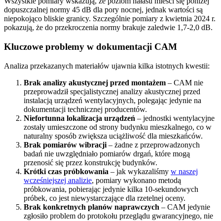
Wszystkie pomiary wskazują, że poziom hałasu mieści się poniżej
dopuszczalnej normy 45 dB dla pory nocnej, jednak wartości są
niepokojąco bliskie granicy. Szczególnie pomiary z kwietnia 2024 r.
pokazują, że do przekroczenia normy brakuje zaledwie 1,7-2,0 dB.
Kluczowe problemy w dokumentacji CAM
Analiza przekazanych materiałów ujawnia kilka istotnych kwestii:
Brak analizy akustycznej przed montażem
– CAM nie
przeprowadził specjalistycznej analizy akustycznej przed
instalacją urządzeń wentylacyjnych, polegając jedynie na
dokumentacji technicznej producentów.
Niefortunna lokalizacja urządzeń
– jednostki wentylacyjne
zostały umieszczone od strony budynku mieszkalnego, co w
naturalny sposób zwiększa uciążliwość dla mieszkańców.
Brak pomiarów wibracji
– żadne z przeprowadzonych
badań nie uwzględniało pomiarów drgań, które mogą
przenosić się przez konstrukcję budynków.
Krótki czas próbkowania
– jak wykazaliśmy
w naszej
wcześniejszej analizie
, pomiary wykonano metodą
próbkowania, pobierając jedynie kilka 10-sekundowych
próbek, co jest niewystarczające dla rzetelnej oceny.
Brak konkretnych planów naprawczych
– CAM jedynie
zgłosiło problem do protokołu przeglądu gwarancyjnego, nie