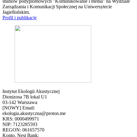
studiów podyplomowych "Komunikowanie i media" na Wydziale
Zarządzania i Komunikacji Społecznej na Uniwersytecie
Jagiellońskim.
Profil i publikacje
Instytut Ekologii Akustycznej
Dionizosa 7B lokal U1
03-142 Warszawa
[NOWY] Email:
ekologia.akustyczna@proton.me
KRS: 0000499971
NIP: 7123285593
REGON: 061657570
Konto. Nest Bank: