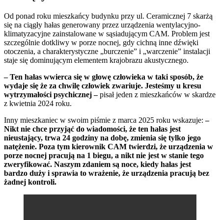
Od ponad roku mieszkańcy budynku przy ul. Ceramicznej 7 skarżą
się na ciągły hałas generowany przez urządzenia wentylacyjno-
klimatyzacyjne zainstalowane w sąsiadującym CAM. Problem jest
szczególnie dotkliwy w porze nocnej, gdy cichną inne dźwięki
otoczenia, a charakterystyczne „burczenie” i „warczenie” instalacji
staje się dominującym elementem krajobrazu akustycznego.
– Ten hałas wwierca się w głowę człowieka w taki sposób, że
wydaje się że za chwilę człowiek zwariuje. Jesteśmy u kresu
wytrzymałości psychicznej –
pisał jeden z mieszkańców w skardze
z kwietnia 2024 roku.
Inny mieszkaniec w swoim piśmie z marca 2025 roku wskazuje:
–
Nikt nie chce przyjąć do wiadomości, że ten hałas jest
nieustający, trwa 24 godziny na dobę, zmienia się tylko jego
natężenie. Poza tym kierownik CAM twierdzi, że urządzenia w
porze nocnej pracują na 1 biegu, a nikt nie jest w stanie tego
zweryfikować. Naszym zdaniem są noce, kiedy hałas jest
bardzo duży i sprawia to wrażenie, że urządzenia pracują bez
żadnej kontroli.