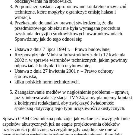
oddziaływania na środowisko.
Po pomiarze zostaną zaproponowane konkretne rozwiązań
techniczne, które mogłyby ograniczyć emisję hałasu i
wibracji.
Przekazanie do analizy prawnej stwierdzenia, że dla
przedmiotowego obiektu nie była wymagana procedura
uzyskania decyzji o środowiskowych uwarunkowaniach.
Sprawdzimy jak do tego odnosi się:
Ustawa z dnia 7 lipca 1994 r. – Prawo budowlane,
Rozporządzenie Ministra Infrastruktury z dnia 12 kwietnia
2002 r. w sprawie warunków technicznych, jakim powinny
odpowiadać budynki i ich usytuowanie,
Ustawa z dnia 27 kwietnia 2001 r. – Prawo ochrony
środowiska,
kilku polskich norm technicznych.
Zaangażowanie mediów w nagłośnienie problemu – sprawą
już zainteresowała się stacja TVN24, a my planujemy kontakt
z kolejnymi redakcjami, aby zwiększyć świadomość
społeczną dotyczącą tego typu uciążliwości akustycznych.
Sprawa CAM Ceramiczna pokazuje, jak ważne jest uwzględnianie
aspektów akustycznych już na etapie projektowania obiektów
użyteczności publicznej, szczególnie gdy znajdują się one w
bezpośrednim sąsiedztwie zabudowy mieszkaniowej. Sam fakt