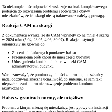
Ta niekompletność odpowiedzi wskazuje na brak kompleksowego
podejścia do rozwiązania problemu i potwierdza obawy
mieszkańców, że ich skargi nie są traktowane z należytą powagą.
Reakcja CAM na skargi
Z dokumentacji wynika, że do CAM wpłynęły co najmniej 4 skargi
w 2024 roku (5.04, 28.05, 4.06, 30.07). Reakcje instytucji
ograniczyły się głównie do:
Zlecenia dodatkowych pomiarów hałasu
Przeniesienia prób chóru do innej części budynku
Udostępnienia kontaktu do kierowniczki CAM
administratorowi budynku
Warto zauważyć, że pomimo zgodności z normami, mieszkańcy
nadal odczuwają znaczną uciążliwość, co sugeruje, że sam fakt
nieprzekraczania norm nie rozwiązuje problemu komfortu
akustycznego.
Hałas w granicach normy, ale uciążliwy
Problem, z którym mierzą się mieszkańcy, jest typowy dla instalacji
wentylacyjno-klimatyzacyjnych w budynkach użyteczności