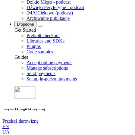
Dzikie Mięso - podcast
Dźwięki Peryferyjne - podcast
(MA)Ciekawe (podcast)
Archiwalne publikacje
Dropdown
Get Started
Prebuilt checkout
Libraries and SDKs
Plugins
Code samples
Guides
Accept online payments
Manage subscriptions
Send payments
Set up in-person payments
Instytut Ekologii Akustycznej
Przekaż darowiznę
EN
UA