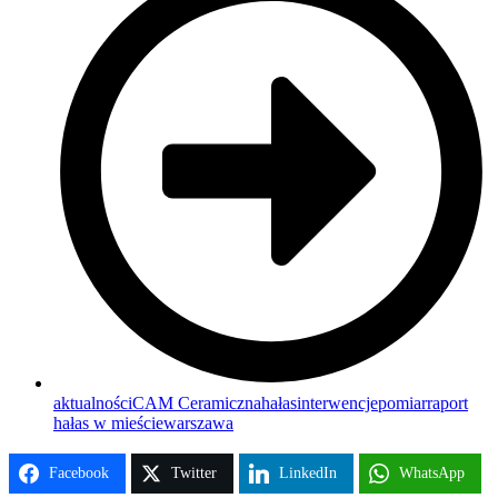
aktualności
CAM Ceramiczna
hałas
interwencje
pomiar
raport
hałas w mieście
warszawa
Facebook
Twitter
LinkedIn
WhatsApp