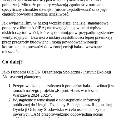
publicznej. Mimo że pomiary wykazują zgodność z normami,
specyficzny charakter dźwięku (niskie częstotliwości) oraz jego
ciągłość powodują znaczną uciążliwość.
Jak wyjaśnialiśmy w naszej wcześniejszej analizie, standardowe
pomiary z filtrem A (dBA) nie uwzględniają w pełni wpływu
niskich częstotliwości, które są dominujące w przypadku systemów
wentylacyjnych. Dźwięki o niskiej częstotliwości lepiej przenikają
przez przegrody budowlane i mogą powodować wibracje
konstrukcji, co prowadzi do wtórnej emisji hałasu wewnątrz
mieszkań.
Co dalej?
Jako Fundacja ORION Organizacja Społeczna / Instytut Ekologii
Akustycznej planujemy:
Przeprowadzenie niezależnych pomiarów hałasu i wibracji w
ramach naszego projektu „Raport: Hałas w mieście.
Warszawa 2024-2025”.
Wystąpienie z wnioskami o udostępnienie informacji
publicznej do Urzędu Dzielnicy Białołęka oraz Regionalnej
Dyrekcji Ochrony Środowiska w celu ustalenia, czy dla
inwestycji CAM przeprowadzono odpowiednią ocenę