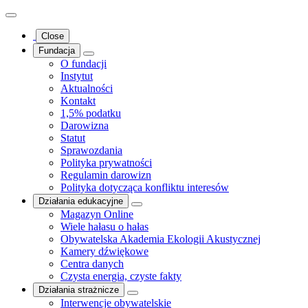
Close
Fundacja
O fundacji
Instytut
Aktualności
Kontakt
1,5% podatku
Darowizna
Statut
Sprawozdania
Polityka prywatności
Regulamin darowizn
Polityka dotycząca konfliktu interesów
Działania edukacyjne
Magazyn Online
Wiele hałasu o hałas
Obywatelska Akademia Ekologii Akustycznej
Kamery dźwiękowe
Centra danych
Czysta energia, czyste fakty
Działania strażnicze
Interwencje obywatelskie