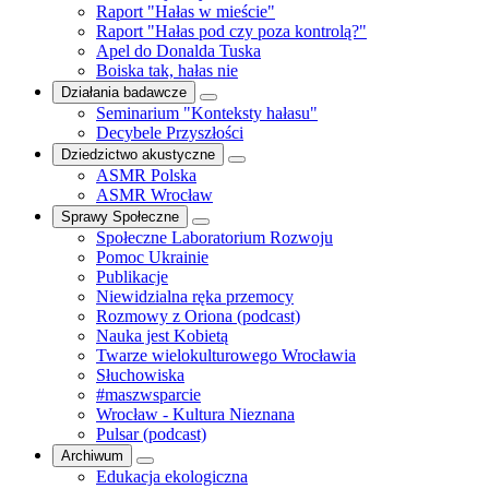
Raport "Hałas w mieście"
Raport "Hałas pod czy poza kontrolą?"
Apel do Donalda Tuska
Boiska tak, hałas nie
Działania badawcze
Seminarium "Konteksty hałasu"
Decybele Przyszłości
Dziedzictwo akustyczne
ASMR Polska
ASMR Wrocław
Sprawy Społeczne
Społeczne Laboratorium Rozwoju
Pomoc Ukrainie
Publikacje
Niewidzialna ręka przemocy
Rozmowy z Oriona (podcast)
Nauka jest Kobietą
Twarze wielokulturowego Wrocławia
Słuchowiska
#maszwsparcie
Wrocław - Kultura Nieznana
Pulsar (podcast)
Archiwum
Edukacja ekologiczna