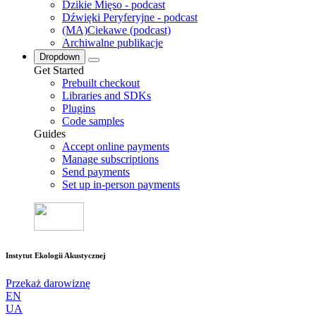
Dzikie Mięso - podcast
Dźwięki Peryferyjne - podcast
(MA)Ciekawe (podcast)
Archiwalne publikacje
Dropdown
Get Started
Prebuilt checkout
Libraries and SDKs
Plugins
Code samples
Guides
Accept online payments
Manage subscriptions
Send payments
Set up in-person payments
Instytut Ekologii Akustycznej
Przekaż darowiznę
EN
UA