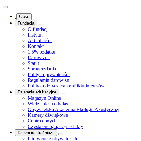
Close
Fundacja
O fundacji
Instytut
Aktualności
Kontakt
1,5% podatku
Darowizna
Statut
Sprawozdania
Polityka prywatności
Regulamin darowizn
Polityka dotycząca konfliktu interesów
Działania edukacyjne
Magazyn Online
Wiele hałasu o hałas
Obywatelska Akademia Ekologii Akustycznej
Kamery dźwiękowe
Centra danych
Czysta energia, czyste fakty
Działania strażnicze
Interwencje obywatelskie