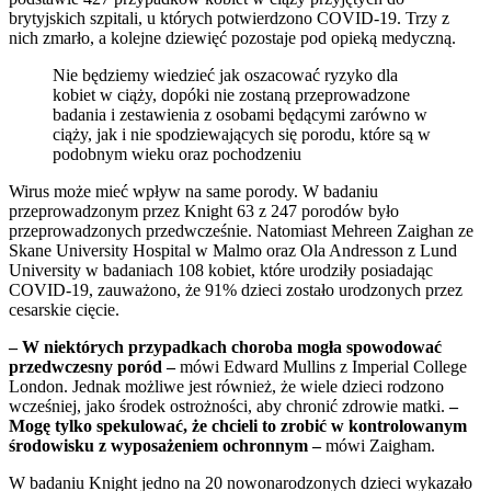
brytyjskich szpitali, u których potwierdzono COVID-19. Trzy z
nich zmarło, a kolejne dziewięć pozostaje pod opieką medyczną.
Nie będziemy wiedzieć jak oszacować ryzyko dla
kobiet w ciąży, dopóki nie zostaną przeprowadzone
badania i zestawienia z osobami będącymi zarówno w
ciąży, jak i nie spodziewających się porodu, które są w
podobnym wieku oraz pochodzeniu
Wirus może mieć wpływ na same porody. W badaniu
przeprowadzonym przez Knight 63 z 247 porodów było
przeprowadzonych przedwcześnie. Natomiast Mehreen Zaighan ze
Skane University Hospital w Malmo oraz Ola Andresson z Lund
University w badaniach 108 kobiet, które urodziły posiadając
COVID-19, zauważono, że 91% dzieci zostało urodzonych przez
cesarskie cięcie.
– W niektórych przypadkach choroba mogła spowodować
przedwczesny poród –
mówi Edward Mullins z Imperial College
London. Jednak możliwe jest również, że wiele dzieci rodzono
wcześniej, jako środek ostrożności, aby chronić zdrowie matki.
–
Mogę tylko spekulować, że chcieli to zrobić w kontrolowanym
środowisku z wyposażeniem ochronnym –
mówi Zaigham.
W badaniu Knight jedno na 20 nowonarodzonych dzieci wykazało