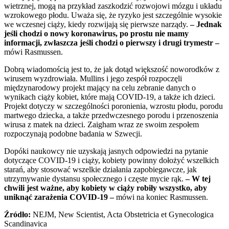
wietrznej, mogą na przykład zaszkodzić rozwojowi mózgu i układu
wzrokowego płodu. Uważa się, że ryzyko jest szczególnie wysokie
we wczesnej ciąży, kiedy rozwijają się pierwsze narządy.
– Jednak
jeśli chodzi o nowy koronawirus, po prostu nie mamy
informacji, zwłaszcza jeśli chodzi o pierwszy i drugi trymestr –
mówi Rasmussen.
Dobrą wiadomością jest to, że jak dotąd większość noworodków z
wirusem wyzdrowiała. Mullins i jego zespół rozpoczęli
międzynarodowy projekt mający na celu zebranie danych o
wynikach ciąży kobiet, które mają COVID-19, a także ich dzieci.
Projekt dotyczy w szczególności poronienia, wzrostu płodu, porodu
martwego dziecka, a także przedwczesnego porodu i przenoszenia
wirusa z matek na dzieci. Zaigham wraz ze swoim zespołem
rozpoczynają podobne badania w Szwecji.
Dopóki naukowcy nie uzyskają jasnych odpowiedzi na pytanie
dotyczące COVID-19 i ciąży, kobiety powinny dołożyć wszelkich
starań, aby stosować wszelkie działania zapobiegawcze, jak
utrzymywanie dystansu społecznego i częste mycie rąk.
– W tej
chwili jest ważne, aby kobiety w ciąży robiły wszystko, aby
uniknąć zarażenia COVID-19 –
mówi na koniec Rasmussen.
Źródło:
NEJM, New Scientist, Acta Obstetricia et Gynecologica
Scandinavica