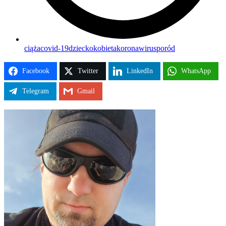
ciąża
covid-19
dziecko
kobieta
koronawirus
poród
Facebook
Twitter
LinkedIn
WhatsApp
Telegram
Gmail