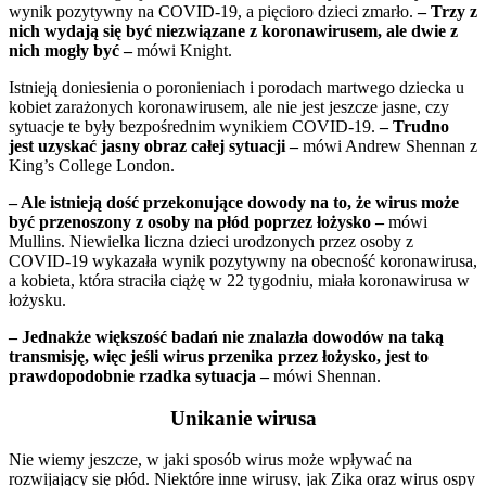
wynik pozytywny na COVID-19, a pięcioro dzieci zmarło.
– Trzy z
nich wydają się być niezwiązane z koronawirusem, ale dwie z
nich mogły być –
mówi Knight.
Istnieją doniesienia o poronieniach i porodach martwego dziecka u
kobiet zarażonych koronawirusem, ale nie jest jeszcze jasne, czy
sytuacje te były bezpośrednim wynikiem COVID-19.
– Trudno
jest uzyskać jasny obraz całej sytuacji –
mówi Andrew Shennan z
King’s College London.
– Ale istnieją dość przekonujące dowody na to, że wirus może
być przenoszony z osoby na płód poprzez łożysko –
mówi
Mullins. Niewielka liczna dzieci urodzonych przez osoby z
COVID-19 wykazała wynik pozytywny na obecność koronawirusa,
a kobieta, która straciła ciążę w 22 tygodniu, miała koronawirusa w
łożysku.
– Jednakże większość badań nie znalazła dowodów na taką
transmisję, więc jeśli wirus przenika przez łożysko, jest to
prawdopodobnie rzadka sytuacja –
mówi Shennan.
Unikanie wirusa
Nie wiemy jeszcze, w jaki sposób wirus może wpływać na
rozwijający się płód. Niektóre inne wirusy, jak Zika oraz wirus ospy