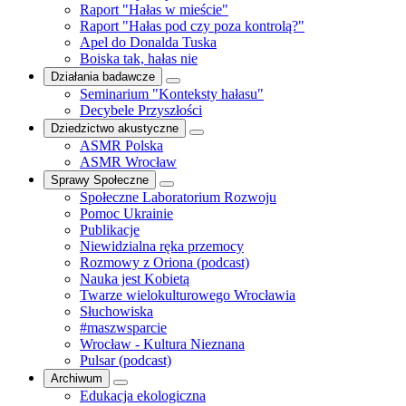
Raport "Hałas w mieście"
Raport "Hałas pod czy poza kontrolą?"
Apel do Donalda Tuska
Boiska tak, hałas nie
Działania badawcze
Seminarium "Konteksty hałasu"
Decybele Przyszłości
Dziedzictwo akustyczne
ASMR Polska
ASMR Wrocław
Sprawy Społeczne
Społeczne Laboratorium Rozwoju
Pomoc Ukrainie
Publikacje
Niewidzialna ręka przemocy
Rozmowy z Oriona (podcast)
Nauka jest Kobietą
Twarze wielokulturowego Wrocławia
Słuchowiska
#maszwsparcie
Wrocław - Kultura Nieznana
Pulsar (podcast)
Archiwum
Edukacja ekologiczna