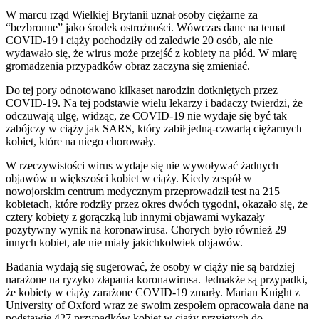
W marcu rząd Wielkiej Brytanii uznał osoby ciężarne za
“bezbronne” jako środek ostrożności. Wówczas dane na temat
COVID-19 i ciąży pochodziły od zaledwie 20 osób, ale nie
wydawało się, że wirus może przejść z kobiety na płód. W miarę
gromadzenia przypadków obraz zaczyna się zmieniać.
Do tej pory odnotowano kilkaset narodzin dotkniętych przez
COVID-19. Na tej podstawie wielu lekarzy i badaczy twierdzi, że
odczuwają ulgę, widząc, że COVID-19 nie wydaje się być tak
zabójczy w ciąży jak SARS, który zabił jedną-czwartą ciężarnych
kobiet, które na niego chorowały.
W rzeczywistości wirus wydaje się nie wywoływać żadnych
objawów u większości kobiet w ciąży. Kiedy zespół w
nowojorskim centrum medycznym przeprowadził test na 215
kobietach, które rodziły przez okres dwóch tygodni, okazało się, że
cztery kobiety z gorączką lub innymi objawami wykazały
pozytywny wynik na koronawirusa. Chorych było również 29
innych kobiet, ale nie miały jakichkolwiek objawów.
Badania wydają się sugerować, że osoby w ciąży nie są bardziej
narażone na ryzyko złapania koronawirusa. Jednakże są przypadki,
że kobiety w ciąży zarażone COVID-19 zmarły. Marian Knight z
University of Oxford wraz ze swoim zespołem opracowała dane na
podstawie 427 przypadków kobiet w ciąży przyjętych do