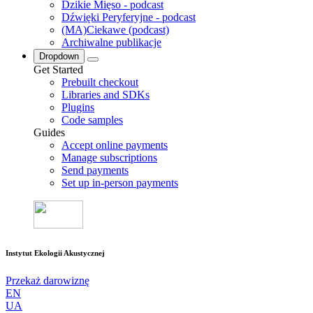
Dzikie Mięso - podcast
Dźwięki Peryferyjne - podcast
(MA)Ciekawe (podcast)
Archiwalne publikacje
Dropdown
Get Started
Prebuilt checkout
Libraries and SDKs
Plugins
Code samples
Guides
Accept online payments
Manage subscriptions
Send payments
Set up in-person payments
Instytut Ekologii Akustycznej
Przekaż darowiznę
EN
UA