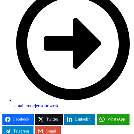
email
emocje
osobowość
Facebook
Twitter
LinkedIn
WhatsApp
Telegram
Gmail