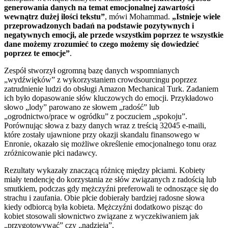
generowania danych na temat emocjonalnej zawartości
wewnątrz dużej ilości tekstu”
, mówi Mohammad.
„
Istnieje wiele
przeprowadzonych badań na podstawie pozytywnych i
negatywnych emocji, ale przede wszystkim poprzez te wszystkie
dane możemy zrozumieć to czego możemy się dowiedzieć
poprzez te emocje”
.
Zespół stworzył ogromną bazę danych wspomnianych
„wydźwięków” z wykorzystaniem crowdsourcingu poprzez
zatrudnienie ludzi do obsługi Amazon Mechanical Turk. Zadaniem
ich było dopasowanie słów kluczowych do emocji. Przykładowo
słowo „lody” parowano ze słowem „radość” lub
„ogrodnictwo/prace w ogródku” z poczuciem „spokoju”.
Porównując słowa z bazy danych wraz z treścią 32045 e-maili,
które zostały ujawnione przy okazji skandalu finansowego w
Enronie, okazało się możliwe określenie emocjonalnego tonu oraz
zróżnicowanie płci nadawcy.
Rezultaty wykazały znaczącą różnicę między płciami. Kobiety
miały tendencję do korzystania ze słów związanych z radością lub
smutkiem, podczas gdy mężczyźni preferowali te odnoszące się do
strachu i zaufania. Obie płcie dobierały bardziej radosne słowa
kiedy odbiorcą była kobieta. Mężczyźni dodatkowo pisząc do
kobiet stosowali słownictwo związane z wyczekiwaniem jak
„przygotowywać” czy „nadzieja”.