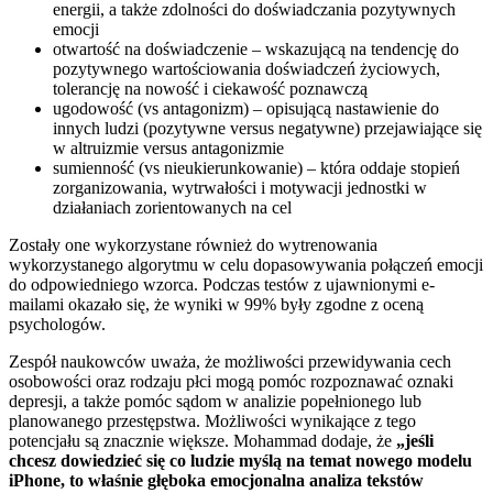
energii, a także zdolności do doświadczania pozytywnych
emocji
otwartość na doświadczenie – wskazującą na tendencję do
pozytywnego wartościowania doświadczeń życiowych,
tolerancję na nowość i ciekawość poznawczą
ugodowość (vs antagonizm) – opisującą nastawienie do
innych ludzi (pozytywne versus negatywne) przejawiające się
w altruizmie versus antagonizmie
sumienność (vs nieukierunkowanie) – która oddaje stopień
zorganizowania, wytrwałości i motywacji jednostki w
działaniach zorientowanych na cel
Zostały one wykorzystane również do wytrenowania
wykorzystanego algorytmu w celu dopasowywania połączeń emocji
do odpowiedniego wzorca. Podczas testów z ujawnionymi e-
mailami okazało się, że wyniki w 99% były zgodne z oceną
psychologów.
Zespół naukowców uważa, że możliwości przewidywania cech
osobowości oraz rodzaju płci mogą pomóc rozpoznawać oznaki
depresji, a także pomóc sądom w analizie popełnionego lub
planowanego przestępstwa. Możliwości wynikające z tego
potencjału są znacznie większe. Mohammad dodaje, że
„jeśli
chcesz dowiedzieć się co ludzie myślą na temat nowego modelu
iPhone, to właśnie głęboka emocjonalna analiza tekstów