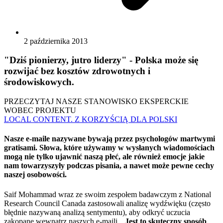
2 października 2013
"Dziś pionierzy, jutro liderzy" - Polska może się
rozwijać bez kosztów zdrowotnych i
środowiskowych.
PRZECZYTAJ NASZE STANOWISKO EKSPERCKIE
WOBEC PROJEKTU
LOCAL CONTENT. Z KORZYŚCIĄ DLA POLSKI
Nasze e-maile nazywane bywają przez psychologów martwymi
gratisami. Słowa, które używamy w wysłanych wiadomościach
mogą nie tylko ujawnić naszą płeć, ale również emocje jakie
nam towarzyszyły podczas pisania, a nawet może pewne cechy
naszej osobowości.
Saif Mohammad wraz ze swoim zespołem badawczym z National
Research Council Canada zastosowali analizę wydźwięku (często
błędnie nazywaną analizą sentymentu), aby odkryć uczucia
zakopane wewnątrz naszych e-maili. „
Jest to skuteczny sposób