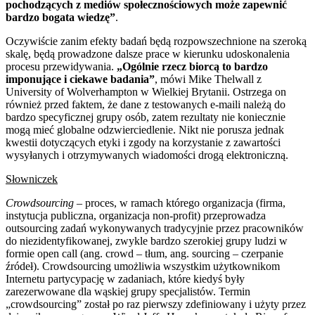
pochodzących z mediów społeczn
ościowych
może zapewnić
bardzo bogata wiedzę”
.
Oczywiście zanim efekty badań będą rozpowszechnione na szeroką
skalę, będą prowadzone dalsze prace w kierunku udoskonalenia
procesu przewidywania.
„Ogólnie rzecz biorcą to bardzo
imponujące i ciekawe badania”
, mówi Mike Thelwall z
University of Wolverhampton w Wielkiej Brytanii. Ostrzega on
również przed faktem, że dane z testowanych e-maili należą do
bardzo specyficznej grupy osób, zatem rezultaty nie koniecznie
mogą mieć globalne odzwierciedlenie. Nikt nie porusza jednak
kwestii dotyczących etyki i zgody na korzystanie z zawartości
wysyłanych i otrzymywanych wiadomości drogą elektroniczną.
Słowniczek
Crowdsourcing
– proces, w ramach którego organizacja (firma,
instytucja publiczna, organizacja non-profit) przeprowadza
outsourcing zadań wykonywanych tradycyjnie przez pracowników
do niezidentyfikowanej, zwykle bardzo szerokiej grupy ludzi w
formie open call (ang. crowd – tłum, ang. sourcing – czerpanie
źródeł). Crowdsourcing umożliwia wszystkim użytkownikom
Internetu partycypację w zadaniach, które kiedyś były
zarezerwowane dla wąskiej grupy specjalistów. Termin
„crowdsourcing” został po raz pierwszy zdefiniowany i użyty przez