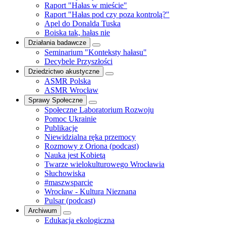
Raport "Hałas w mieście"
Raport "Hałas pod czy poza kontrolą?"
Apel do Donalda Tuska
Boiska tak, hałas nie
Działania badawcze
Seminarium "Konteksty hałasu"
Decybele Przyszłości
Dziedzictwo akustyczne
ASMR Polska
ASMR Wrocław
Sprawy Społeczne
Społeczne Laboratorium Rozwoju
Pomoc Ukrainie
Publikacje
Niewidzialna ręka przemocy
Rozmowy z Oriona (podcast)
Nauka jest Kobietą
Twarze wielokulturowego Wrocławia
Słuchowiska
#maszwsparcie
Wrocław - Kultura Nieznana
Pulsar (podcast)
Archiwum
Edukacja ekologiczna