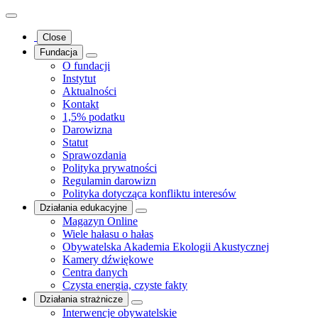
Close
Fundacja
O fundacji
Instytut
Aktualności
Kontakt
1,5% podatku
Darowizna
Statut
Sprawozdania
Polityka prywatności
Regulamin darowizn
Polityka dotycząca konfliktu interesów
Działania edukacyjne
Magazyn Online
Wiele hałasu o hałas
Obywatelska Akademia Ekologii Akustycznej
Kamery dźwiękowe
Centra danych
Czysta energia, czyste fakty
Działania strażnicze
Interwencje obywatelskie