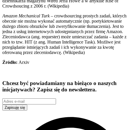
dziennikarza magazynu Wired Jeffa Howe’a w artykule Rise of
Crowdsoucing z 2006 r. (Wikipedia)
Amazon Mechanical Turk
– crowdsourcing prostych zadań, których
obecnie nie można wykonać automatycznie (np. poetykietowanie
dużego zbioru obrazków lub zweryfikowanie tłumaczenia). Jest to
jedna z usług internetowych udostępnianych przez firmę Amazon.
Zleceniodawca (ang. requester) może umieszczać zadania – każde z
nich to tzw. HIT (z ang. Human Intelligence Task). Możliwe jest
przeglądanie istniejących zadań i ich wykonywanie za kwotę
oferowaną przez zleceniodawcę. (Wikipedia)
Źródło:
Arxiv
Chcesz być powiadamiany na bieżąco o naszych
inicjatywach? Zapisz się do newslettera.
Zapisuję się