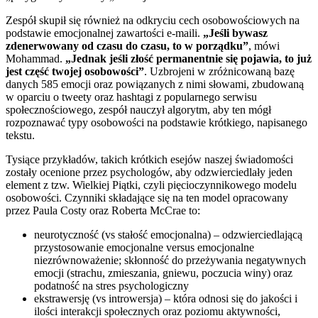
Zespół skupił się również na odkryciu cech osobowościowych na
podstawie emocjonalnej zawartości e-maili.
„Jeśli bywasz
zdenerwowany od czasu do czasu, to w porządku”
, mówi
Mohammad.
„Jednak jeśli złość permanentnie się pojawia, to już
jest część twojej osobowości”
. Uzbrojeni w zróżnicowaną bazę
danych 585 emocji oraz powiązanych z nimi słowami, zbudowaną
w oparciu o tweety oraz hashtagi z popularnego serwisu
społecznościowego, zespół nauczył algorytm, aby ten mógł
rozpoznawać typy osobowości na podstawie krótkiego, napisanego
tekstu.
Tysiące przykładów, takich krótkich esejów naszej świadomości
zostały ocenione przez psychologów, aby odzwierciedlały jeden
element z tzw. Wielkiej Piątki, czyli pięcioczynnikowego modelu
osobowości. Czynniki składające się na ten model opracowany
przez Paula Costy oraz Roberta McCrae to:
neurotyczność (vs stałość emocjonalna) – odzwierciedlającą
przystosowanie emocjonalne versus emocjonalne
niezrównoważenie; skłonność do przeżywania negatywnych
emocji (strachu, zmieszania, gniewu, poczucia winy) oraz
podatność na stres psychologiczny
ekstrawersję (vs introwersja) – która odnosi się do jakości i
ilości interakcji społecznych oraz poziomu aktywności,