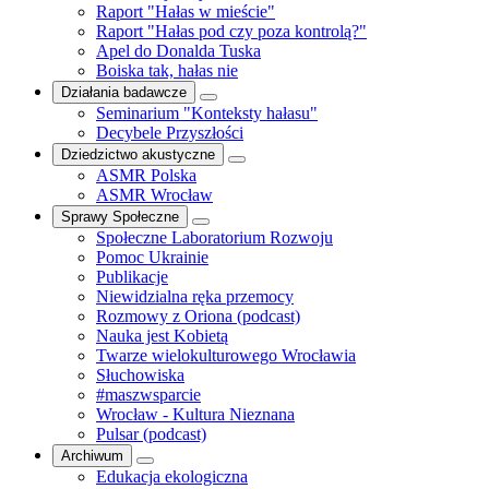
Raport "Hałas w mieście"
Raport "Hałas pod czy poza kontrolą?"
Apel do Donalda Tuska
Boiska tak, hałas nie
Działania badawcze
Seminarium "Konteksty hałasu"
Decybele Przyszłości
Dziedzictwo akustyczne
ASMR Polska
ASMR Wrocław
Sprawy Społeczne
Społeczne Laboratorium Rozwoju
Pomoc Ukrainie
Publikacje
Niewidzialna ręka przemocy
Rozmowy z Oriona (podcast)
Nauka jest Kobietą
Twarze wielokulturowego Wrocławia
Słuchowiska
#maszwsparcie
Wrocław - Kultura Nieznana
Pulsar (podcast)
Archiwum
Edukacja ekologiczna