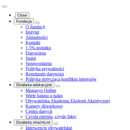
Close
Fundacja
O fundacji
Instytut
Aktualności
Kontakt
1,5% podatku
Darowizna
Statut
Sprawozdania
Polityka prywatności
Regulamin darowizn
Polityka dotycząca konfliktu interesów
Działania edukacyjne
Magazyn Online
Wiele hałasu o hałas
Obywatelska Akademia Ekologii Akustycznej
Kamery dźwiękowe
Centra danych
Czysta energia, czyste fakty
Działania strażnicze
Interwencje obywatelskie