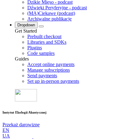
Dzikie Mięso - podcast
Dźwięki Peryferyjne - podcast
(MA)Ciekawe (podcast)
Archiwalne publikacje
Dropdown
Get Started
Prebuilt checkout
Libraries and SDKs
Plugins
Code samples
Guides
Accept online payments
Manage subscriptions
Send payments
Set up in-person payments
Instytut Ekologii Akustycznej
Przekaż darowiznę
EN
UA