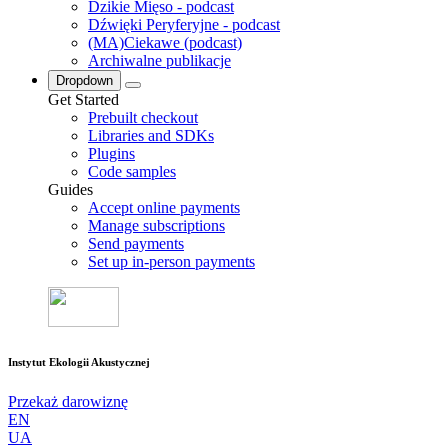
Dzikie Mięso - podcast
Dźwięki Peryferyjne - podcast
(MA)Ciekawe (podcast)
Archiwalne publikacje
Dropdown
Get Started
Prebuilt checkout
Libraries and SDKs
Plugins
Code samples
Guides
Accept online payments
Manage subscriptions
Send payments
Set up in-person payments
Instytut Ekologii Akustycznej
Przekaż darowiznę
EN
UA