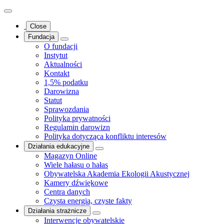
Close
Fundacja
O fundacji
Instytut
Aktualności
Kontakt
1,5% podatku
Darowizna
Statut
Sprawozdania
Polityka prywatności
Regulamin darowizn
Polityka dotycząca konfliktu interesów
Działania edukacyjne
Magazyn Online
Wiele hałasu o hałas
Obywatelska Akademia Ekologii Akustycznej
Kamery dźwiękowe
Centra danych
Czysta energia, czyste fakty
Działania strażnicze
Interwencje obywatelskie