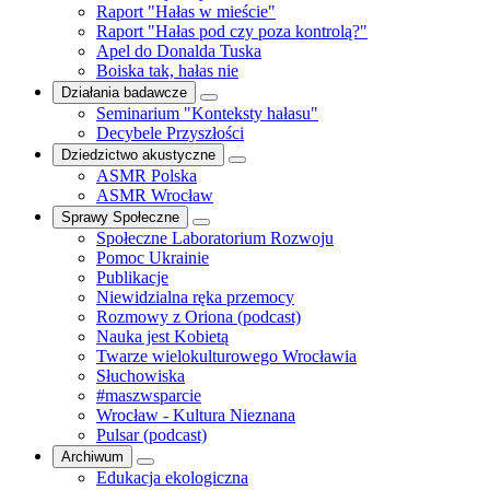
Raport "Hałas w mieście"
Raport "Hałas pod czy poza kontrolą?"
Apel do Donalda Tuska
Boiska tak, hałas nie
Działania badawcze
Seminarium "Konteksty hałasu"
Decybele Przyszłości
Dziedzictwo akustyczne
ASMR Polska
ASMR Wrocław
Sprawy Społeczne
Społeczne Laboratorium Rozwoju
Pomoc Ukrainie
Publikacje
Niewidzialna ręka przemocy
Rozmowy z Oriona (podcast)
Nauka jest Kobietą
Twarze wielokulturowego Wrocławia
Słuchowiska
#maszwsparcie
Wrocław - Kultura Nieznana
Pulsar (podcast)
Archiwum
Edukacja ekologiczna