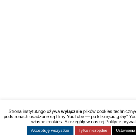
Strona instytut.ngo używa
wyłącznie
plików cookies techniczny
podstronach osadzone są filmy YouTube — po kliknięciu „play" Y
własne cookies. Szczegóły w naszej Polityce prywat
Akceptuję wszystkie
Tylko niezbędne
Ustawienia