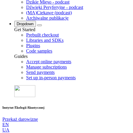
Dzikie Mięso - podcast
Dźwięki Peryferyjne - podcast
(MA)Ciekawe (podcast)
Archiwalne publikacje
Dropdown
Get Started
Prebuilt checkout
Libraries and SDKs
Plugins
Code samples
Guides
Accept online payments
Manage subscriptions
Send payments
Set up in-person payments
Instytut Ekologii Akustycznej
Przekaż darowiznę
EN
UA