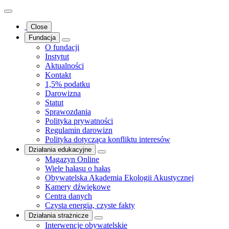
Close
Fundacja
O fundacji
Instytut
Aktualności
Kontakt
1,5% podatku
Darowizna
Statut
Sprawozdania
Polityka prywatności
Regulamin darowizn
Polityka dotycząca konfliktu interesów
Działania edukacyjne
Magazyn Online
Wiele hałasu o hałas
Obywatelska Akademia Ekologii Akustycznej
Kamery dźwiękowe
Centra danych
Czysta energia, czyste fakty
Działania strażnicze
Interwencje obywatelskie