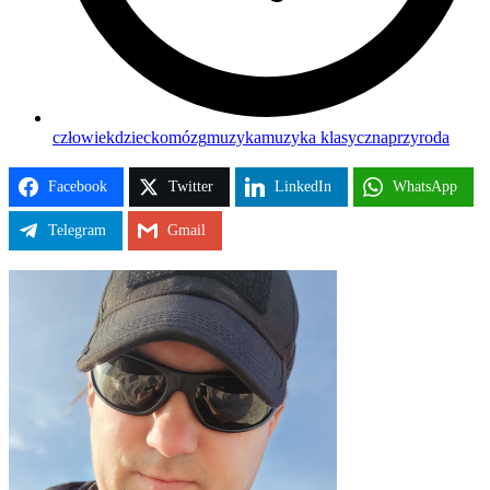
człowiek
dziecko
mózg
muzyka
muzyka klasyczna
przyroda
Facebook
Twitter
LinkedIn
WhatsApp
Telegram
Gmail