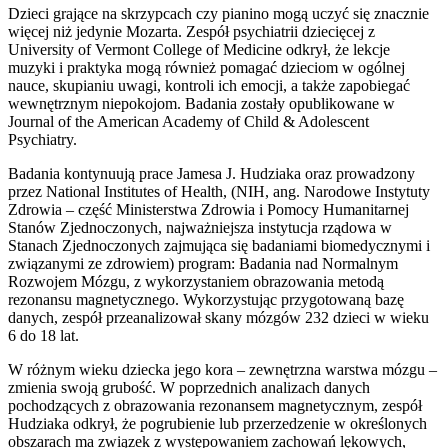
Dzieci grające na skrzypcach czy pianino mogą uczyć się znacznie
więcej niż jedynie Mozarta. Zespół psychiatrii dziecięcej z
University of Vermont College of Medicine odkrył, że lekcje
muzyki i praktyka mogą również pomagać dzieciom w ogólnej
nauce, skupianiu uwagi, kontroli ich emocji, a także zapobiegać
wewnętrznym niepokojom. Badania zostały opublikowane w
Journal of the American Academy of Child & Adolescent
Psychiatry.
Badania kontynuują prace Jamesa J. Hudziaka oraz prowadzony
przez National Institutes of Health, (NIH, ang. Narodowe Instytuty
Zdrowia – część Ministerstwa Zdrowia i Pomocy Humanitarnej
Stanów Zjednoczonych, najważniejsza instytucja rządowa w
Stanach Zjednoczonych zajmująca się badaniami biomedycznymi i
związanymi ze zdrowiem) program: Badania nad Normalnym
Rozwojem Mózgu, z wykorzystaniem obrazowania metodą
rezonansu magnetycznego. Wykorzystując przygotowaną bazę
danych, zespół przeanalizował skany mózgów 232 dzieci w wieku
6 do 18 lat.
W różnym wieku dziecka jego kora – zewnętrzna warstwa mózgu –
zmienia swoją grubość. W poprzednich analizach danych
pochodzących z obrazowania rezonansem magnetycznym, zespół
Hudziaka odkrył, że pogrubienie lub przerzedzenie w określonych
obszarach ma związek z występowaniem zachowań lękowych,