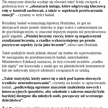
Tło muzyczne dziecka wydaje się również mieć ścisły związek z
grubością kory w
„obszarach mózgu, które odgrywają kluczową
rolę w kontroli zachowań, a także w aspektach przetwarzania
emocji”
– czytamy w treści badań.
Rezultaty badań wzmacniają hipotezę Hudziaka, że gra na
skrzypcach może pomóc dziecku w jego walce z zaburzeniami na
tle psychologicznym, w znacznie lepszym stopniu niż przysłowiowa
garść pigułek.
„Później leczymy rzeczy, które są negatywnymi
rezultatami leczenia, a rzadko wykorzystujemy po prostu
pozytywne aspekty życia jako leczenie”
, mówi sam Hudziak.
Takie podejście może jednak okazać się trudne do wprowadzenia.
W nawiązaniu do przedstawionych badań, amerykańskie
Ministerstwo Edukacji zaznacza, że trzy-czwarte uczniów „rzadko
lub nigdy” nie korzystały z nauki gry na jakimkolwiek instrumencie
lub nie nabywały innych zdolności związanych ze sztuką.
„Takie statystyki, kiedy mówi się o nich pod kątem obecnych
wyników neuroobrazowania”
, czytamy na koniec w opracowaniu
badań,
„podkreślają ogromne znaczenie znalezienia nowych i
innowacyjnych sposobów, aby szkolenie z zakresu muzyki było
bardziej dostępne dla młodych osób, począwszy od wczesnego
dzieciństwa”
.