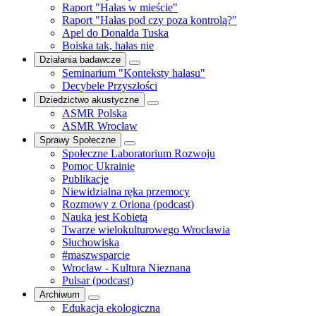
Raport "Hałas w mieście"
Raport "Hałas pod czy poza kontrolą?"
Apel do Donalda Tuska
Boiska tak, hałas nie
Działania badawcze
Seminarium "Konteksty hałasu"
Decybele Przyszłości
Dziedzictwo akustyczne
ASMR Polska
ASMR Wrocław
Sprawy Społeczne
Społeczne Laboratorium Rozwoju
Pomoc Ukrainie
Publikacje
Niewidzialna ręka przemocy
Rozmowy z Oriona (podcast)
Nauka jest Kobietą
Twarze wielokulturowego Wrocławia
Słuchowiska
#maszwsparcie
Wrocław - Kultura Nieznana
Pulsar (podcast)
Archiwum
Edukacja ekologiczna