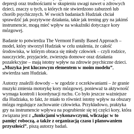
depresji oraz trudnościami w skupieniu uwagi nawet u zdrowych
dzieci, znaczy u tych, u których nie stwierdzono zaburzeń lub
chorób psychicznych. W swoich badaniach Hudziak chciał
sprawdzić jak pozytywne działania, takie jak trening gry na jakimś
instrumencie, mogą mieć wpływ na wskaźniki dotyczące kory
mózgowej.
Badanie to potwierdza The Vermont Family Based Approach –
model, który stworzył Hudziak w celu ustalenia, że całość
środowiska, w którym obraca się młody człowiek – czyli rodzice,
nauczyciele, przyjaciele, zwierzęta domowe oraz działania
pozalekcyjne – mają istotny wpływ na zdrowie psychiczne dzieci.
„Muzyka jest kluczowym elementem w moim modelu”
,
stwierdza sam Hudziak.
Autorzy znaleźli dowody – w zgodzie z oczekiwaniami – że granie
muzyki zmienia motorykę kory mózgowej, ponieważ ta aktywność
wymaga kontroli i koordynacji ruchu. Co było jeszcze ważniejsze
dla Hudziaka, to fakt, że miało to również istotny wpływ na obszary
mózgu regulujące zachowanie człowieka. Przykładowo, praktyka
gry na instrumencie wpływa na pogrubienie się tej części kory, która
związana jest z
„funkcjami wykonawczymi, wliczając w to
pamięć roboczą, a także z organizacją czasu i planowaniem
przyszłości”
, piszą autorzy badań.