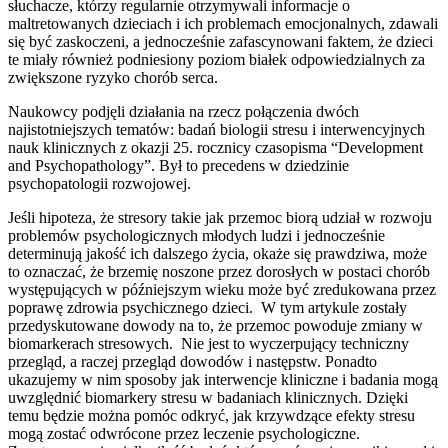
słuchacze, którzy regularnie otrzymywali informacje o
maltretowanych dzieciach i ich problemach emocjonalnych, zdawali
się być zaskoczeni, a jednocześnie zafascynowani faktem, że dzieci
te miały również podniesiony poziom białek odpowiedzialnych za
zwiększone ryzyko chorób serca.
Naukowcy podjęli działania na rzecz połączenia dwóch
najistotniejszych tematów: badań biologii stresu i interwencyjnych
nauk klinicznych z okazji 25. rocznicy czasopisma “Development
and Psychopathology”. Był to precedens w dziedzinie
psychopatologii rozwojowej.
Jeśli hipoteza, że stresory takie jak przemoc biorą udział w rozwoju
problemów psychologicznych młodych ludzi i jednocześnie
determinują jakość ich dalszego życia, okaże się prawdziwa, może
to oznaczać, że brzemię noszone przez dorosłych w postaci chorób
występujących w późniejszym wieku może być zredukowana przez
poprawę zdrowia psychicznego dzieci. W tym artykule zostały
przedyskutowane dowody na to, że przemoc powoduje zmiany w
biomarkerach stresowych. Nie jest to wyczerpujący techniczny
przegląd, a raczej przegląd dowodów i następstw. Ponadto
ukazujemy w nim sposoby jak interwencje kliniczne i badania mogą
uwzględnić biomarkery stresu w badaniach klinicznych. Dzięki
temu będzie można pomóc odkryć, jak krzywdzące efekty stresu
mogą zostać odwrócone przez leczenie psychologiczne.