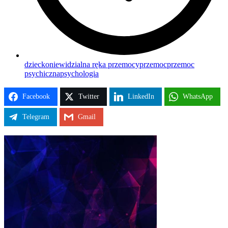
dziecko
niewidzialna ręka przemocy
przemoc
przemoc
psychiczna
psychologia
Facebook
Twitter
LinkedIn
WhatsApp
Telegram
Gmail