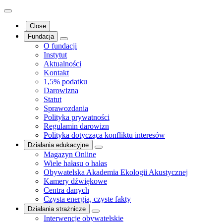
Close
Fundacja
O fundacji
Instytut
Aktualności
Kontakt
1,5% podatku
Darowizna
Statut
Sprawozdania
Polityka prywatności
Regulamin darowizn
Polityka dotycząca konfliktu interesów
Działania edukacyjne
Magazyn Online
Wiele hałasu o hałas
Obywatelska Akademia Ekologii Akustycznej
Kamery dźwiękowe
Centra danych
Czysta energia, czyste fakty
Działania strażnicze
Interwencje obywatelskie