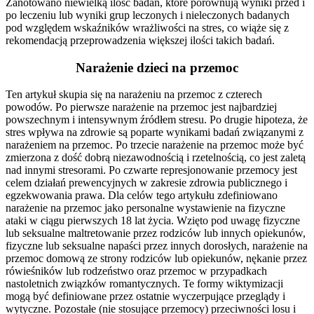
Zanotowano niewielką ilość badań, które porównują wyniki przed i
po leczeniu lub wyniki grup leczonych i nieleczonych badanych
pod względem wskaźników wrażliwości na stres, co wiąże się z
rekomendacją przeprowadzenia większej ilości takich badań.
Narażenie dzieci na przemoc
Ten artykuł skupia się na narażeniu na przemoc z czterech
powodów. Po pierwsze narażenie na przemoc jest najbardziej
powszechnym i intensywnym źródłem stresu. Po drugie hipoteza, że
stres wpływa na zdrowie są poparte wynikami badań związanymi z
narażeniem na przemoc. Po trzecie narażenie na przemoc może być
zmierzona z dość dobrą niezawodnością i rzetelnością, co jest zaletą
nad innymi stresorami. Po czwarte represjonowanie przemocy jest
celem działań prewencyjnych w zakresie zdrowia publicznego i
egzekwowania prawa. Dla celów tego artykułu zdefiniowano
narażenie na przemoc jako personalne wystawienie na fizyczne
ataki w ciągu pierwszych 18 lat życia. Wzięto pod uwagę fizyczne
lub seksualne maltretowanie przez rodziców lub innych opiekunów,
fizyczne lub seksualne napaści przez innych dorosłych, narażenie na
przemoc domową ze strony rodziców lub opiekunów, nękanie przez
rówieśników lub rodzeństwo oraz przemoc w przypadkach
nastoletnich związków romantycznych. Te formy wiktymizacji
mogą być definiowane przez ostatnie wyczerpujące przeglądy i
wytyczne. Pozostałe (nie stosujące przemocy) przeciwności losu i