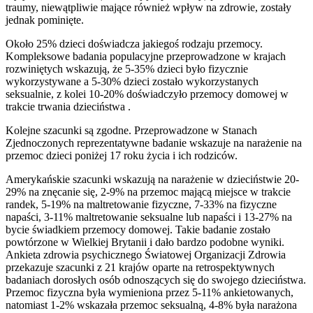
traumy, niewątpliwie mające również wpływ na zdrowie, zostały
jednak pominięte.
Około 25% dzieci doświadcza jakiegoś rodzaju przemocy.
Kompleksowe badania populacyjne przeprowadzone w krajach
rozwiniętych wskazują, że 5-35% dzieci było fizycznie
wykorzystywane a 5-30% dzieci zostało wykorzystanych
seksualnie, z kolei 10-20% doświadczyło przemocy domowej w
trakcie trwania dzieciństwa .
Kolejne szacunki są zgodne. Przeprowadzone w Stanach
Zjednoczonych reprezentatywne badanie wskazuje na narażenie na
przemoc dzieci poniżej 17 roku życia i ich rodziców.
Amerykańskie szacunki wskazują na narażenie w dzieciństwie 20-
29% na znęcanie się, 2-9% na przemoc mającą miejsce w trakcie
randek, 5-19% na maltretowanie fizyczne, 7-33% na fizyczne
napaści, 3-11% maltretowanie seksualne lub napaści i 13-27% na
bycie świadkiem przemocy domowej. Takie badanie zostało
powtórzone w Wielkiej Brytanii i dało bardzo podobne wyniki.
Ankieta zdrowia psychicznego Światowej Organizacji Zdrowia
przekazuje szacunki z 21 krajów oparte na retrospektywnych
badaniach dorosłych osób odnoszących się do swojego dzieciństwa.
Przemoc fizyczna była wymieniona przez 5-11% ankietowanych,
natomiast 1-2% wskazała przemoc seksualną, 4-8% była narażona