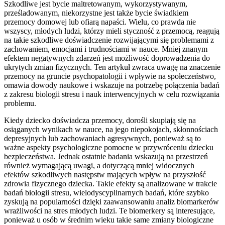
Szkodliwe jest bycie maltretowanym, wykorzystywanym,
prześladowanym, niekorzystne jest także bycie świadkiem
przemocy domowej lub ofiarą napaści. Wielu, co prawda nie
wszyscy, młodych ludzi, którzy mieli styczność z przemocą, reagują
na takie szkodliwe doświadczenie rozwijającymi się problemami z
zachowaniem, emocjami i trudnościami w nauce. Mniej znanym
efektem negatywnych zdarzeń jest możliwość doprowadzenia do
ukrytych zmian fizycznych. Ten artykuł zwraca uwagę na znaczenie
przemocy na gruncie psychopatologii i wpływie na społeczeństwo,
omawia dowody naukowe i wskazuje na potrzebę połączenia badań
z zakresu biologii stresu i nauk interwencyjnych w celu rozwiązania
problemu.
Kiedy dziecko doświadcza przemocy, dorośli skupiają się na
osiąganych wynikach w nauce, na jego niepokojach, skłonnościach
depresyjnych lub zachowaniach agresywnych, ponieważ są to
ważne aspekty psychologiczne pomocne w przywróceniu dziecku
bezpieczeństwa. Jednak ostatnie badania wskazują na przestrzeń
również wymagającą uwagi, a dotyczącą mniej widocznych
efektów szkodliwych następstw mających wpływ na przyszłość
zdrowia fizycznego dziecka. Takie efekty są analizowane w trakcie
badań biologii stresu, wielodyscyplinarnych badań, które szybko
zyskują na popularności dzięki zaawansowaniu analiz biomarkerów
wrażliwości na stres młodych ludzi. Te biomerkery są interesujące,
ponieważ u osób w średnim wieku takie same zmiany biologiczne