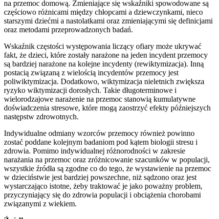
na przemoc domową. Zmieniające się wskaźniki spowodowane są
częściowo różnicami między chłopcami a dziewczynkami, nieco
starszymi dziećmi a nastolatkami oraz zmieniającymi się definicjami
oraz metodami przeprowadzonych badań.
Wskaźnik częstości występowania liczący ofiary może ukrywać
fakt, że dzieci, które zostały narażone na jeden incydent przemocy
są bardziej narażone na kolejne incydenty (rewiktymizacja). Inną
postacią związaną z wielością incydentów przemocy jest
poliwiktymizacja. Dodatkowo, wiktymizacja nieletnich zwiększa
ryzyko wiktymizacji dorosłych. Takie długoterminowe i
wielorodzajowe narażenie na przemoc stanowią kumulatywne
doświadczenia stresowe, które mogą zaostrzyć efekty późniejszych
następstw zdrowotnych.
Indywidualne odmiany wzorców przemocy również powinno
zostać poddane kolejnym badaniom pod kątem biologii stresu i
zdrowia. Pomimo indywidualnej różnorodności w zakresie
narażania na przemoc oraz zróżnicowanie szacunków w populacji,
wszystkie źródła są zgodne co do tego, że wystawienie na przemoc
w dzieciństwie jest bardziej powszechne, niż sądzono oraz jest
wystarczająco istotne, żeby traktować je jako poważny problem,
przyczyniający się do zdrowia populacji i obciążenia chorobami
związanymi z wiekiem.