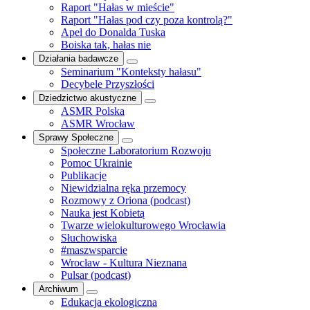
Raport "Hałas w mieście"
Raport "Hałas pod czy poza kontrolą?"
Apel do Donalda Tuska
Boiska tak, hałas nie
Działania badawcze
Seminarium "Konteksty hałasu"
Decybele Przyszłości
Dziedzictwo akustyczne
ASMR Polska
ASMR Wrocław
Sprawy Społeczne
Społeczne Laboratorium Rozwoju
Pomoc Ukrainie
Publikacje
Niewidzialna ręka przemocy
Rozmowy z Oriona (podcast)
Nauka jest Kobietą
Twarze wielokulturowego Wrocławia
Słuchowiska
#maszwsparcie
Wrocław - Kultura Nieznana
Pulsar (podcast)
Archiwum
Edukacja ekologiczna