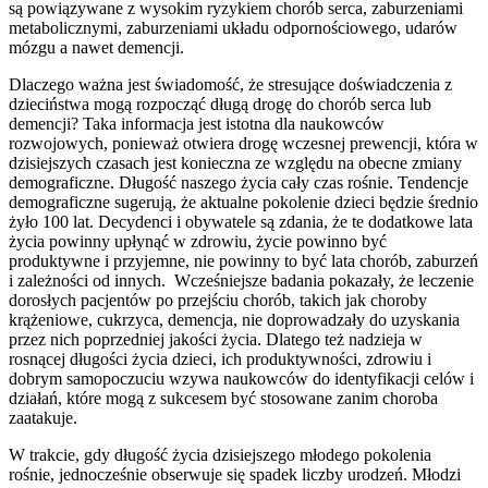
są powiązywane z wysokim ryzykiem chorób serca, zaburzeniami
metabolicznymi, zaburzeniami układu odpornościowego, udarów
mózgu a nawet demencji.
Dlaczego ważna jest świadomość, że stresujące doświadczenia z
dzieciństwa mogą rozpocząć długą drogę do chorób serca lub
demencji? Taka informacja jest istotna dla naukowców
rozwojowych, ponieważ otwiera drogę wczesnej prewencji, która w
dzisiejszych czasach jest konieczna ze względu na obecne zmiany
demograficzne. Długość naszego życia cały czas rośnie. Tendencje
demograficzne sugerują, że aktualne pokolenie dzieci będzie średnio
żyło 100 lat. Decydenci i obywatele są zdania, że te dodatkowe lata
życia powinny upłynąć w zdrowiu, życie powinno być
produktywne i przyjemne, nie powinny to być lata chorób, zaburzeń
i zależności od innych. Wcześniejsze badania pokazały, że leczenie
dorosłych pacjentów po przejściu chorób, takich jak choroby
krążeniowe, cukrzyca, demencja, nie doprowadzały do uzyskania
przez nich poprzedniej jakości życia. Dlatego też nadzieja w
rosnącej długości życia dzieci, ich produktywności, zdrowiu i
dobrym samopoczuciu wzywa naukowców do identyfikacji celów i
działań, które mogą z sukcesem być stosowane zanim choroba
zaatakuje.
W trakcie, gdy długość życia dzisiejszego młodego pokolenia
rośnie, jednocześnie obserwuje się spadek liczby urodzeń. Młodzi