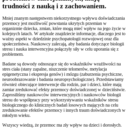
trudności z nauką i z zachowaniem.
Mniej znanym następstwem niekorzystnego wpływu doświadczania
przemocy jest możliwość powstania ukrytych przemian w
organizmie dziecka, zmian, które mogą mieć wpływ na jego życie w
kolejnych latach. W artykule znajdziecie informacje, dlaczego jest to
ważny aspekt w dziedzinie psychopatologii rozwojowej oraz dla
społeczeństwa. Naukowcy zalecają, aby badania dotyczące biologii
stresu i nauka interwencyjna połączyły siły w celu uporania się z
problemem.
Badane są dowody odnoszące się do wskaźników wrażliwości na
stres ciała (stany zapalne, niszczenie telomerów, metylacja
epigenetyczna i ekspresja genów) i mózgu (zaburzenia psychiczne,
neuroobrazowanie i badania neuropsychologiczne). Przedstawiamy
również obiecujące interwencje dla rodzin, par i dzieci, które mają
zamiar zredukować efekty przemocy doświadczonej w dzieciństwie.
Zaprosiliśmy naukowców interwencyjnych i naukowców biologii
stresu do współpracy przy wykorzystywaniu wskaźników stresu
biologicznego do klinicznych badań losowych mających na celu
zredukowanie efektów przemocy i innych traum doświadczonych w
młodym wieku.
Wszyscy wiedzą, że przemoc ma zły wpływ na dzieci i dorosłych.