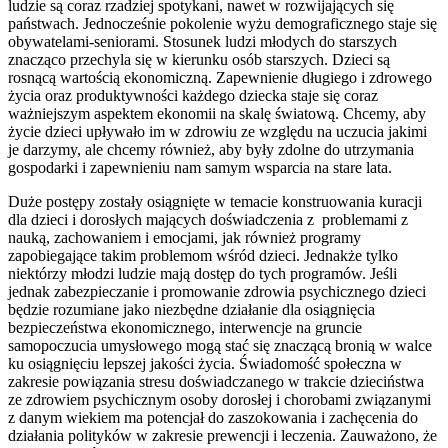
ludzie są coraz rzadziej spotykani, nawet w rozwijających się
państwach. Jednocześnie pokolenie wyżu demograficznego staje się
obywatelami-seniorami. Stosunek ludzi młodych do starszych
znacząco przechyla się w kierunku osób starszych. Dzieci są
rosnącą wartością ekonomiczną. Zapewnienie długiego i zdrowego
życia oraz produktywności każdego dziecka staje się coraz
ważniejszym aspektem ekonomii na skalę światową. Chcemy, aby
życie dzieci upływało im w zdrowiu ze względu na uczucia jakimi
je darzymy, ale chcemy również, aby były zdolne do utrzymania
gospodarki i zapewnieniu nam samym wsparcia na stare lata.
Duże postępy zostały osiągnięte w temacie konstruowania kuracji
dla dzieci i dorosłych mających doświadczenia z problemami z
nauką, zachowaniem i emocjami, jak również programy
zapobiegające takim problemom wśród dzieci. Jednakże tylko
niektórzy młodzi ludzie mają dostęp do tych programów. Jeśli
jednak zabezpieczanie i promowanie zdrowia psychicznego dzieci
będzie rozumiane jako niezbędne działanie dla osiągnięcia
bezpieczeństwa ekonomicznego, interwencje na gruncie
samopoczucia umysłowego mogą stać się znaczącą bronią w walce
ku osiągnięciu lepszej jakości życia. Świadomość społeczna w
zakresie powiązania stresu doświadczanego w trakcie dzieciństwa
ze zdrowiem psychicznym osoby dorosłej i chorobami związanymi
z danym wiekiem ma potencjał do zaszokowania i zachęcenia do
działania polityków w zakresie prewencji i leczenia. Zauważono, że