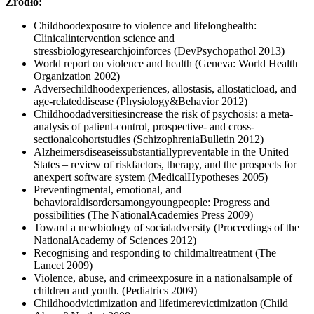
Źródło:
Childhoodexposure to violence and lifelonghealth:
Clinicalintervention science and
stressbiologyresearchjoinforces (DevPsychopathol 2013)
World report on violence and health (Geneva: World Health
Organization 2002)
Adversechildhoodexperiences, allostasis, allostaticload, and
age-relateddisease (Physiology&Behavior 2012)
Childhoodadversitiesincrease the risk of psychosis: a meta-
analysis of patient-control, prospective- and cross-
sectionalcohortstudies (SchizophreniaBulletin 2012)
Alzheimersdiseaseissubstantiallypreventable in the United
States – review of riskfactors, therapy, and the prospects for
anexpert software system (MedicalHypotheses 2005)
Preventingmental, emotional, and
behavioraldisordersamongyoungpeople: Progress and
possibilities (The NationalAcademies Press 2009)
Toward a newbiology of socialadversity (Proceedings of the
NationalAcademy of Sciences 2012)
Recognising and responding to childmaltreatment (The
Lancet 2009)
Violence, abuse, and crimeexposure in a nationalsample of
children and youth. (Pediatrics 2009)
Childhoodvictimization and lifetimerevictimization (Child