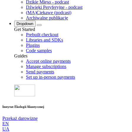
Dzikie Mięso - podcast
Dźwięki Peryferyjne - podcast
(MA)Ciekawe (podcast)
Archiwalne publikacje
Dropdown
Get Started
Prebuilt checkout
Libraries and SDKs
Plugins
Code samples
Guides
Accept online payments
Manage subscriptions
Send payments
Set up in-person payments
Instytut Ekologii Akustycznej
Przekaż darowiznę
EN
UA