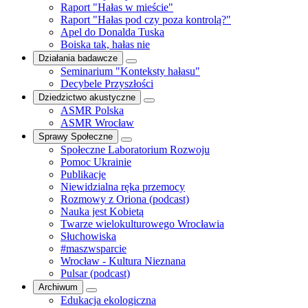
Raport "Hałas w mieście"
Raport "Hałas pod czy poza kontrolą?"
Apel do Donalda Tuska
Boiska tak, hałas nie
Działania badawcze
Seminarium "Konteksty hałasu"
Decybele Przyszłości
Dziedzictwo akustyczne
ASMR Polska
ASMR Wrocław
Sprawy Społeczne
Społeczne Laboratorium Rozwoju
Pomoc Ukrainie
Publikacje
Niewidzialna ręka przemocy
Rozmowy z Oriona (podcast)
Nauka jest Kobietą
Twarze wielokulturowego Wrocławia
Słuchowiska
#maszwsparcie
Wrocław - Kultura Nieznana
Pulsar (podcast)
Archiwum
Edukacja ekologiczna