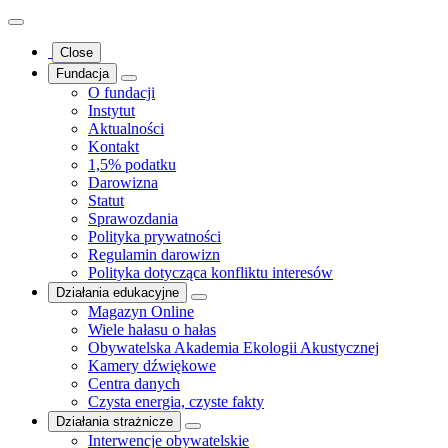
Close
Fundacja
O fundacji
Instytut
Aktualności
Kontakt
1,5% podatku
Darowizna
Statut
Sprawozdania
Polityka prywatności
Regulamin darowizn
Polityka dotycząca konfliktu interesów
Działania edukacyjne
Magazyn Online
Wiele hałasu o hałas
Obywatelska Akademia Ekologii Akustycznej
Kamery dźwiękowe
Centra danych
Czysta energia, czyste fakty
Działania strażnicze
Interwencje obywatelskie