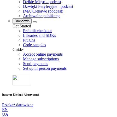
Dzikie Mięso - podcast
Dźwięki Peryferyjne - podcast
(MA)Ciekawe (podcast)
Archiwalne publikacje
Dropdown
Get Started
Prebuilt checkout
Libraries and SDKs
Plugins
Code samples
Guides
Accept online payments
Manage subscriptions
Send payments
Set up in-person payments
Instytut Ekologii Akustycznej
Przekaż darowiznę
EN
UA