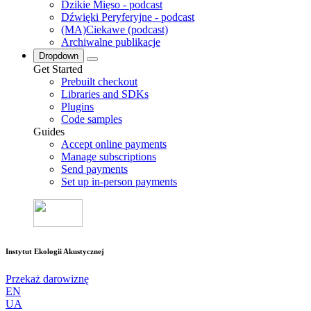
Dzikie Mięso - podcast
Dźwięki Peryferyjne - podcast
(MA)Ciekawe (podcast)
Archiwalne publikacje
Dropdown
Get Started
Prebuilt checkout
Libraries and SDKs
Plugins
Code samples
Guides
Accept online payments
Manage subscriptions
Send payments
Set up in-person payments
Instytut Ekologii Akustycznej
Przekaż darowiznę
EN
UA