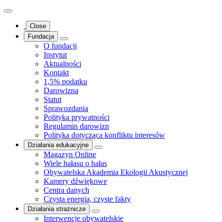
Close
Fundacja
O fundacji
Instytut
Aktualności
Kontakt
1,5% podatku
Darowizna
Statut
Sprawozdania
Polityka prywatności
Regulamin darowizn
Polityka dotycząca konfliktu interesów
Działania edukacyjne
Magazyn Online
Wiele hałasu o hałas
Obywatelska Akademia Ekologii Akustycznej
Kamery dźwiękowe
Centra danych
Czysta energia, czyste fakty
Działania strażnicze
Interwencje obywatelskie