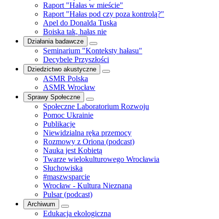
Raport "Hałas w mieście"
Raport "Hałas pod czy poza kontrolą?"
Apel do Donalda Tuska
Boiska tak, hałas nie
Działania badawcze
Seminarium "Konteksty hałasu"
Decybele Przyszłości
Dziedzictwo akustyczne
ASMR Polska
ASMR Wrocław
Sprawy Społeczne
Społeczne Laboratorium Rozwoju
Pomoc Ukrainie
Publikacje
Niewidzialna ręka przemocy
Rozmowy z Oriona (podcast)
Nauka jest Kobietą
Twarze wielokulturowego Wrocławia
Słuchowiska
#maszwsparcie
Wrocław - Kultura Nieznana
Pulsar (podcast)
Archiwum
Edukacja ekologiczna