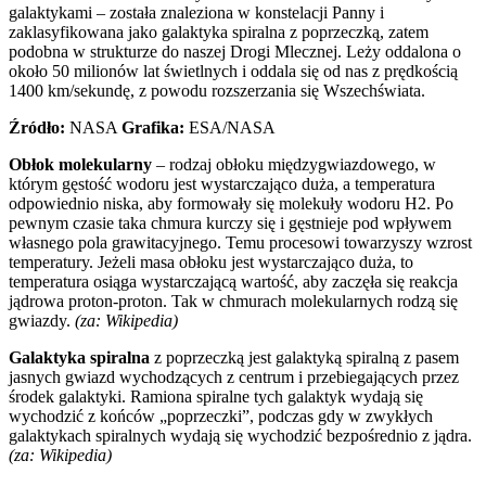
galaktykami – została znaleziona w konstelacji Panny i
zaklasyfikowana jako galaktyka spiralna z poprzeczką, zatem
podobna w strukturze do naszej Drogi Mlecznej. Leży oddalona o
około 50 milionów lat świetlnych i oddala się od nas z prędkością
1400 km/sekundę, z powodu rozszerzania się Wszechświata.
Źródło:
NASA
Grafika:
ESA/NASA
Obłok molekularny
– rodzaj obłoku międzygwiazdowego, w
którym gęstość wodoru jest wystarczająco duża, a temperatura
odpowiednio niska, aby formowały się molekuły wodoru H2. Po
pewnym czasie taka chmura kurczy się i gęstnieje pod wpływem
własnego pola grawitacyjnego. Temu procesowi towarzyszy wzrost
temperatury. Jeżeli masa obłoku jest wystarczająco duża, to
temperatura osiąga wystarczającą wartość, aby zaczęła się reakcja
jądrowa proton-proton. Tak w chmurach molekularnych rodzą się
gwiazdy.
(za: Wikipedia)
Galaktyka spiralna
z poprzeczką jest galaktyką spiralną z pasem
jasnych gwiazd wychodzących z centrum i przebiegających przez
środek galaktyki. Ramiona spiralne tych galaktyk wydają się
wychodzić z końców „poprzeczki”, podczas gdy w zwykłych
galaktykach spiralnych wydają się wychodzić bezpośrednio z jądra.
(za: Wikipedia)