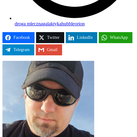
droga mleczna
galaktyka
hubble
orion
Facebook
Twitter
LinkedIn
WhatsApp
Telegram
Gmail