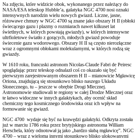
Na zdjęciu, które widzicie obok, wykonanego przez należący do
NASA/ESA teleskop Hubble’a, galatyka NGC 4700 nosi oznaki
intensywnych narodzin wielu nowych gwiazd. Liczne, jasne,
różowawe chmury w NGC 4700 są znane jako obszary H II (obłoki
świecącego gazu i plazmy o rozmiarach nawet kilkuset lat
świetlnych, w których powstają gwiazdy), w których intensywne
ultrfioletowe światło z gorących, młodych gwiazd powoduje
świecenie gazu wodorowego.
Obszary H II są często nierozłączne
wraz z ogromnymi obłokami molekularnymi, w których rodzą się
gwiazdy.
W 1610 roku, francuski astronom Nicolas-Claude Fabri de Peiresc
spoglądając przez teleskop odnalazł coś co okazało się być
pierwszym zarejestrowanym obszarem H II – mianowicie Mgławicę
Oriona, znajdującą się stosunkowo blisko naszego Układu
Słonecznego, tu – jeszcze w obrębie Drogi Mlecznej.
Astronomowie studiowali te regiony w całej Drodze Mlecznej oraz
te łatwo widoczne w innych galaktykach, aby ocenić skład
chemiczny tego kosmicznego środowiska oraz ich wpływ na
formowanie się gwiazd.
NGC 4700 wydaje się być na krawędzi galaktyki. Odkryta została
już w marciu 1786 roku przez brytyjskiego astronoma William
Herschela, który odnotował ją jako „bardzo słabą mgławicę”. NGC
4700 – wraz z wieloma innymi stosunkowo blisko ulokowanymi