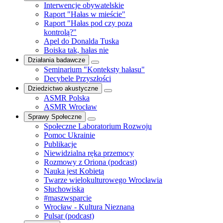
Interwencje obywatelskie
Raport "Hałas w mieście"
Raport "Hałas pod czy poza
kontrolą?"
Apel do Donalda Tuska
Boiska tak, hałas nie
Działania badawcze
Seminarium "Konteksty hałasu"
Decybele Przyszłości
Dziedzictwo akustyczne
ASMR Polska
ASMR Wrocław
Sprawy Społeczne
Społeczne Laboratorium Rozwoju
Pomoc Ukrainie
Publikacje
Niewidzialna ręka przemocy
Rozmowy z Oriona (podcast)
Nauka jest Kobietą
Twarze wielokulturowego Wrocławia
Słuchowiska
#maszwsparcie
Wrocław - Kultura Nieznana
Pulsar (podcast)