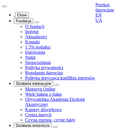
Przekaż
darowiznę
EN
Close
UA
Fundacja
O fundacji
Instytut
Aktualności
Kontakt
1,5% podatku
Darowizna
Statut
Sprawozdania
Polityka prywatności
Regulamin darowizn
Polityka dotycząca konfliktu interesów
Działania edukacyjne
Magazyn Online
Wiele hałasu o hałas
Obywatelska Akademia Ekologii
Akustycznej
Kamery dźwiękowe
Centra danych
Czysta energia, czyste fakty
Działania strażnicze