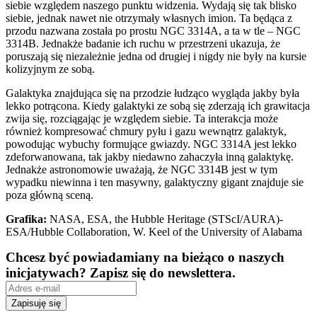
siebie względem naszego punktu widzenia.
Wydają się tak blisko
siebie, jednak nawet nie otrzymały własnych imion. Ta będąca z
przodu nazwana została po prostu NGC 3314A, a ta w tle – NGC
3314B. Jednakże badanie ich ruchu w przestrzeni ukazuja, że
poruszają się niezależnie jedna od drugiej i nigdy nie były na kursie
kolizyjnym ze sobą.
Galaktyka znajdująca się na przodzie łudząco wygląda jakby była
lekko potrącona. Kiedy galaktyki ze sobą się zderzają ich grawitacja
zwija się, rozciągając je względem siebie. Ta interakcja może
również kompresować chmury pyłu i gazu wewnątrz galaktyk,
powodując wybuchy formujące gwiazdy. NGC 3314A jest lekko
zdeforwanowana, tak jakby niedawno zahaczyła inną galaktykę.
Jednakże astronomowie uważają, że NGC 3314B jest w tym
wypadku niewinna i ten masywny, galaktyczny gigant znajduje sie
poza główną sceną.
Grafika:
NASA, ESA, the Hubble Heritage (STScI/AURA)-
ESA/Hubble Collaboration, W. Keel of the University of Alabama
Chcesz być powiadamiany na bieżąco o naszych
inicjatywach? Zapisz się do newslettera.
Zapisuję się