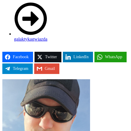
galaktyka
gwiazda
Facebook
Twitter
LinkedIn
WhatsApp
Telegram
Gmail