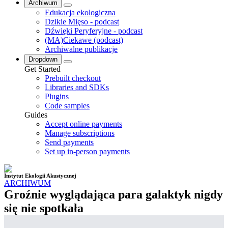
Archiwum
Edukacja ekologiczna
Dzikie Mięso - podcast
Dźwięki Peryferyjne - podcast
(MA)Ciekawe (podcast)
Archiwalne publikacje
Dropdown
Get Started
Prebuilt checkout
Libraries and SDKs
Plugins
Code samples
Guides
Accept online payments
Manage subscriptions
Send payments
Set up in-person payments
Instytut Ekologii Akustycznej
ARCHIWUM
Groźnie wyglądająca para galaktyk nigdy
się nie spotkała