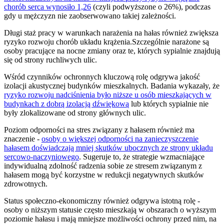
chorób serca wynosiło 1,26
(czyli podwyższone o 26%), podczas
gdy u mężczyzn nie zaobserwowano takiej zależności.
Długi staż pracy w warunkach narażenia na hałas również zwiększa
ryzyko rozwoju chorób układu krążenia.Szczególnie narażone są
osoby pracujące na nocne zmiany oraz te, których sypialnie znajdują
się od strony ruchliwych ulic.
Wśród czynników ochronnych kluczową rolę odgrywa jakość
izolacji akustycznej budynków mieszkalnych. Badania wykazały, że
ryzyko rozwoju nadciśnienia było niższe u osób mieszkających w
budynkach z dobrą izolacją dźwiękową
lub których sypialnie nie
były zlokalizowane od strony głównych ulic.
Poziom odporności na stres związany z hałasem również ma
znaczenie -
osoby o większej odporności na zanieczyszczenie
hałasem doświadczają mniej skutków ubocznych ze strony układu
sercowo-naczyniowego
. Sugeruje to, że strategie wzmacniające
indywidualną zdolność radzenia sobie ze stresem związanym z
hałasem mogą być korzystne w redukcji negatywnych skutków
zdrowotnych.
Status społeczno-ekonomiczny również odgrywa istotną rolę -
osoby o niższym statusie często mieszkają w obszarach o wyższym
poziomie hałasu i mają mniejsze możliwości ochrony przed nim, na