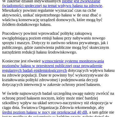
W zakresie działań indywidualnych
istotne jest zwiększanie
świadomości społecznej na temat wpływu hałasu na zdrowie
.
Mieszkańcy powinni regularnie wyznaczać czas na ciche
aktywności, unikać niepotrzebnego hałasu w tle oraz dbać o
właściwą konserwację urządzeń domowych, które mogą być
źródłem dodatkowego hałasu.
Pracodawcy powinni wprowadzać politykę zakupową
uwzględniającą poziom emisji hałasu przy nabywaniu nowego
sprzętu i maszyn. Dotyczy to zarówno sektora prywatnego, jak i
publicznego, gdzie zamówienia publiczne mogą być skutecznym
narzędziem redukcji hałasu środowiskowego.
Konieczne jest również
wzmocnienie systemu monitorowania
poziomów hałasu w przestrzeni publicznej oraz prowadzenie
regularnych badań epidemiologicznych
dotyczących wpływu hałasu
na zdrowie populacji. Dane te powinny być wykorzystywane do
kształtowania polityki zdrowotnej i podejmowania decyzji
dotyczących interwencji w zakresie ochrony przed hałasem.
W świetle najnowszych badań szczególną uwagę należy zwrócić na
ochronę przed hałasem nocnym, który może mieć bardziej
szkodliwy wpływ na układ sercowo-naczyniowy niż ekspozycja w
ciągu dnia. Światowa Organizacja Zdrowia rekomenduje, aby
średni poziom hałasu w nocy nie przekraczał 40 dB
, a tam gdzie nie
jest to możliwe do osiągnięcia w krótkim czasie, należy dążyć do