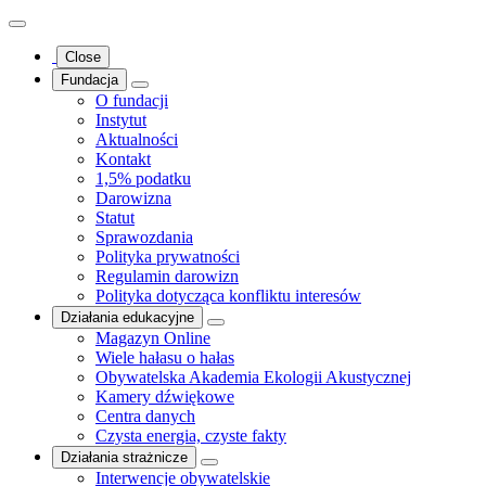
Close
Fundacja
O fundacji
Instytut
Aktualności
Kontakt
1,5% podatku
Darowizna
Statut
Sprawozdania
Polityka prywatności
Regulamin darowizn
Polityka dotycząca konfliktu interesów
Działania edukacyjne
Magazyn Online
Wiele hałasu o hałas
Obywatelska Akademia Ekologii Akustycznej
Kamery dźwiękowe
Centra danych
Czysta energia, czyste fakty
Działania strażnicze
Interwencje obywatelskie