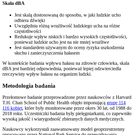
Skala dBA
Jest skalą dostosowaną do sposobu, w jaki ludzkie ucho
odbiera dźwięki
Uwzględnia różną wrażliwość ludzkiego ucha na różne
częstotliwości
Redukuje wpływ niskich i bardzo wysokich częstotliwości,
ponieważ ludzkie ucho jest na nie mniej wrażliwe
Jest standardem używanym do oceny ryzyka uszkodzenia
słuchu i zanieczyszczenia hałasem
W kontekście badania wpływu hałasu na zdrowie człowieka, skala
dBA jest bardziej odpowiednia, ponieważ lepiej odzwierciedla
rzeczywisty wpływ hałasu na organizm ludzki.
Metodologia badania
Przełomowe badanie przeprowadzone przez naukowców z Harvard
T.H. Chan School of Public Health objęło imponującą
grupę 114
116 kobiet
, które były monitorowane przez okres 30 lat, od 1988 do
2018 roku. Uczestniczki badania były pielęgniarkami, co zapewniło
wysoką jakość i wiarygodność zbieranych danych medycznych.
Naukowcy wykorzystali zaawansowany model geoprzestrzenny
opracowany przez National Park Service do przewidywania