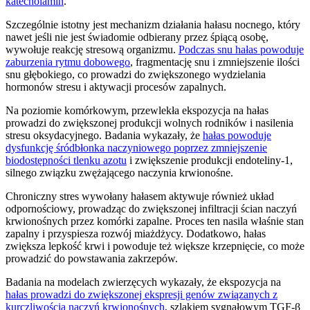
katecholamin
.
Szczególnie istotny jest mechanizm działania hałasu nocnego, który
nawet jeśli nie jest świadomie odbierany przez śpiącą osobę,
wywołuje reakcję stresową organizmu.
Podczas snu hałas powoduje
zaburzenia rytmu dobowego
, fragmentację snu i zmniejszenie ilości
snu głębokiego, co prowadzi do zwiększonego wydzielania
hormonów stresu i aktywacji procesów zapalnych.
Na poziomie komórkowym, przewlekła ekspozycja na hałas
prowadzi do zwiększonej produkcji wolnych rodników i nasilenia
stresu oksydacyjnego. Badania wykazały, że
hałas powoduje
dysfunkcję śródbłonka naczyniowego poprzez zmniejszenie
biodostępności tlenku azotu
i zwiększenie produkcji endoteliny-1,
silnego związku zwężającego naczynia krwionośne.
Chroniczny stres wywołany hałasem aktywuje również układ
odpornościowy, prowadząc do zwiększonej infiltracji ścian naczyń
krwionośnych przez komórki zapalne. Proces ten nasila właśnie stan
zapalny i przyspiesza rozwój miażdżycy. Dodatkowo, hałas
zwiększa lepkość krwi i powoduje też większe krzepnięcie, co może
prowadzić do powstawania zakrzepów.
Badania na modelach zwierzęcych wykazały, że ekspozycja na
hałas prowadzi do zwiększonej ekspresji genów związanych z
kurczliwością naczyń krwionośnych
, szlakiem sygnałowym TGF-β