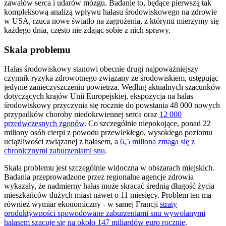
zawałów serca i udarów mózgu. Badanie to, będące pierwszą tak
kompleksową analizą wpływu hałasu środowiskowego na zdrowie
w USA, rzuca nowe światło na zagrożenia, z którymi mierzymy się
każdego dnia, często nie zdając sobie z nich sprawy.
Skala problemu
Hałas środowiskowy stanowi obecnie drugi najpoważniejszy
czynnik ryzyka zdrowotnego związany ze środowiskiem, ustępując
jedynie zanieczyszczeniu powietrza. Według aktualnych szacunków
dotyczących krajów Unii Europejskiej, ekspozycja na hałas
środowiskowy przyczynia się rocznie do powstania 48 000 nowych
przypadków choroby niedokrwiennej serca oraz
12 000
przedwczesnych zgonów
. Co szczególnie niepokojące, ponad 22
miliony osób cierpi z powodu przewlekłego, wysokiego poziomu
uciążliwości związanej z hałasem, a
6,5 miliona zmaga się z
chronicznymi zaburzeniami snu
.
Skala problemu jest szczególnie widoczna w obszarach miejskich.
Badania przeprowadzone przez regionalne agencje zdrowia
wykazały, że nadmierny hałas może skracać średnią długość życia
mieszkańców dużych miast nawet o 11 miesięcy. Problem ten ma
również wymiar ekonomiczny - w samej Francji
straty
produktywności spowodowane zaburzeniami snu wywołanymi
hałasem szacuje się na około 147 miliardów euro rocznie
.