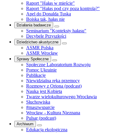
Raport "Hałas w mieście"
Raport "Hałas pod czy poza kontrolą?"
Apel do Donalda Tuska
Boiska tak, hałas nie
Działania badawcze
Seminarium "Konteksty hałasu"
Decybele Przyszłości
Dziedzictwo akustyczne
ASMR Polska
ASMR Wrocław
Sprawy Społeczne
Społeczne Laboratorium Rozwoju
Pomoc Ukrainie
Publikacje
Niewidzialna ręka przemocy
Rozmowy z Oriona (podcast)
Nauka jest Kobietą
Twarze wielokulturowego Wrocławia
Słuchowiska
#maszwsparcie
Wrocław - Kultura Nieznana
Pulsar (podcast)
Archiwum
Edukacja ekologiczna