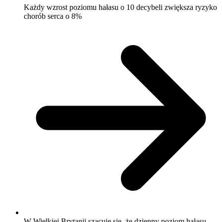
Każdy wzrost poziomu hałasu o 10 decybeli zwiększa ryzyko
chorób serca o 8%
W Wielkiej Brytanii szacuje się, że dzienny poziom hałasu