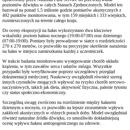
poziomów dźwięku w całych Stanach Zjednoczonych. Model ten
bazował na ponad 1,5 milionie godzin pomiarów akustycznych z
492 punktów monitorowania, w tym 159 miejskich i 333 wiejskich,
rozmieszczonych na terenie całego kraju.
Do oceny ekspozycji na hałas wykorzystano dwa kluczowe
wskaźniki: poziom hałasu nocnego (19:00-07:00) oraz dziennego
(07:00-19:00). Pomiary były prowadzone w siatce o rozdzielczości
270 x 270 metrów, co pozwoliło na precyzyjne określenie narażenia
na hałas w miejscu zamieszkania każdej z uczestniczek.
W trakcie badania monitorowano występowanie chorób układu
krążenia, w tym zawałów serca i udarów mózgu. Wszystkie
przypadki były weryfikowane poprzez szczegółowy przegląd
dokumentacji medycznej. Naukowcy uwzględnili również szereg
innych czynników mogących wpływać na ryzyko chorób sercowo-
naczyniowych, takich jak dieta, aktywność fizyczna, palenie tytoniu
czy status społeczno-ekonomiczny.
Szczególną uwagę zwrócono na rozróżnienie między hałasem
dziennym a nocnym, co pozwoliło na lepsze zrozumienie wpływu
zakłóceń akustycznych w różnych porach doby. Model uwzględniał
również naturalne źródła dźwięku, co umożliwiło dokładniejszą
ocenę wpływu hałasu antropogenicznego na zdrowie.