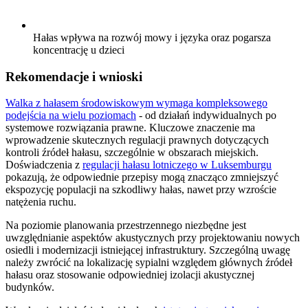
Hałas wpływa na rozwój mowy i języka oraz pogarsza
koncentrację u dzieci
Rekomendacje i wnioski
Walka z hałasem środowiskowym wymaga kompleksowego
podejścia na wielu poziomach
- od działań indywidualnych po
systemowe rozwiązania prawne. Kluczowe znaczenie ma
wprowadzenie skutecznych regulacji prawnych dotyczących
kontroli źródeł hałasu, szczególnie w obszarach miejskich.
Doświadczenia z
regulacji hałasu lotniczego w Luksemburgu
pokazują, że odpowiednie przepisy mogą znacząco zmniejszyć
ekspozycję populacji na szkodliwy hałas, nawet przy wzroście
natężenia ruchu.
Na poziomie planowania przestrzennego niezbędne jest
uwzględnianie aspektów akustycznych przy projektowaniu nowych
osiedli i modernizacji istniejącej infrastruktury. Szczególną uwagę
należy zwrócić na lokalizację sypialni względem głównych źródeł
hałasu oraz stosowanie odpowiedniej izolacji akustycznej
budynków.