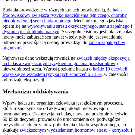
Badania prowadzone w różnych krajach potwierdzają, że
hałas
środowiskowy zwiększa ryzyko nadciśnienia tętniczego, choroby
niedokrwiennej serca i udaru mózgu
. Mechanizm tego zjawiska
opiera się na
wywoływaniu stresu oksydacyjnego, stanu zapalnego i
dysfunkcji śródbłonka naczyń
. Szczególnie istotny jest fakt, że hałas
nocny może zaburzać sen nawet wtedy, gdy nie jest świadomie
odbierany przez śpiącą osobę, prowadząc do
zmian zapalnych w
organizmie
.
Najnowsze dane wskazują również na
związek między ekspozycją
na hałas a zwiększonym ryzykiem migotania przedsionków
i
niewydolności serca. Wzrost poziomu hałasu o
każde 10 decybeli
wiąże się ze wzrostem ryzyka tych schorzeń o 2-8%
, w zależności
od rodzaju ekspozycji.
Mechanizm oddziaływania
Wpływ hałasu na organizm człowieka jest złożonym procesem,
który rozpoczyna się od aktywacji układu nerwowego i
hormonalnego. Ekspozycja na hałas, nawet na poziomie zaledwie
60-kilku decybeli, prowadzi do uruchomienia osi podwzgórze-
przysadka-nadnercza oraz pobudzenia układu współczulnego, co
skutkuje
zwiększonym wydzielaniem hormonów stresu - kortyzolu i