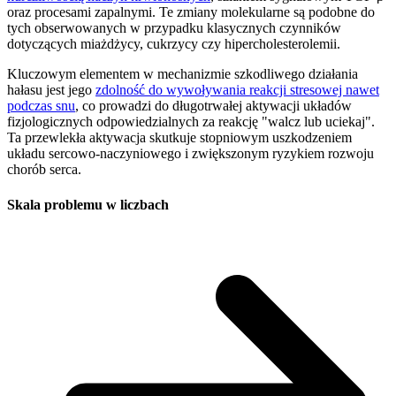
oraz procesami zapalnymi. Te zmiany molekularne są podobne do
tych obserwowanych w przypadku klasycznych czynników
dotyczących miażdżycy, cukrzycy czy hipercholesterolemii.
Kluczowym elementem w mechanizmie szkodliwego działania
hałasu jest jego
zdolność do wywoływania reakcji stresowej nawet
podczas snu
, co prowadzi do długotrwałej aktywacji układów
fizjologicznych odpowiedzialnych za reakcję "walcz lub uciekaj".
Ta przewlekła aktywacja skutkuje stopniowym uszkodzeniem
układu sercowo-naczyniowego i zwiększonym ryzykiem rozwoju
chorób serca.
Skala problemu w liczbach