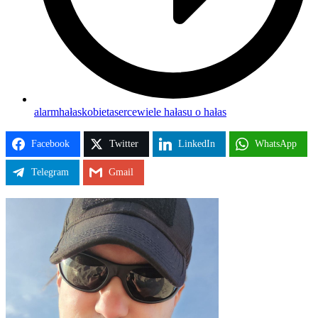
alarm
hałas
kobieta
serce
wiele hałasu o hałas
Facebook
Twitter
LinkedIn
WhatsApp
Telegram
Gmail