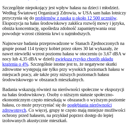
Szczególnie niepokojący jest wpływ hałasu na dzieci i młodzież.
Według Światowej Organizacji Zdrowia, w USA sam hałas lotniczy
przyczynia się do
problemów z nauką u około 12 500 uczniów
.
Ekspozycja na hałas środowiskowy zakłóca rozwój mowy i języka,
obniża koncentrację, upośledza zdolność zapamiętywania oraz
powoduje wzrost ciśnienia krwi u najmłodszych.
Najnowsze badania przeprowadzone w Stanach Zjednoczonych na
grupie ponad 114 tysięcy kobiet przez okres 30 lat wykazały, że
nawet niewielki wzrost poziomu hałasu w otoczeniu (o 3,67 dBA w
nocy lub 4,35 dBA w dzień)
zwiększa ryzyko chorób układu
krążenia o 4%
. Szczególnie istotne jest to, że negatywne skutki
zdrowotne występują nie tylko przy wysokich poziomach hałasu w
miejscach pracy, ale także przy niższych poziomach hałasu
środowiskowego w obszarach mieszkalnych.
Badania wskazują również na nierówności społeczne w ekspozycji
na hałas środowiskowy. Osoby o niższym statusie społeczno-
ekonomicznym często mieszkają w obszarach o wyższym poziomie
hałasu, co może przyczyniać się do
pogłębiania nierówności
zdrowotnych
. Co więcej, grupy te często mają mniejsze możliwości
ochrony przed hałasem, na przykład poprzez dostęp do lepiej
izolowanych akustycznie mieszkań.