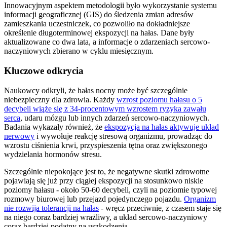
Innowacyjnym aspektem metodologii było wykorzystanie systemu
informacji geograficznej (GIS) do śledzenia zmian adresów
zamieszkania uczestniczek, co pozwoliło na dokładniejsze
określenie długoterminowej ekspozycji na hałas. Dane były
aktualizowane co dwa lata, a informacje o zdarzeniach sercowo-
naczyniowych zbierano w cyklu miesięcznym.
Kluczowe odkrycia
Naukowcy odkryli, że hałas nocny może być szczególnie
niebezpieczny dla zdrowia. Każdy
wzrost poziomu hałasu o 5
decybeli wiąże się z 34-procentowym wzrostem ryzyka zawału
serca
, udaru mózgu lub innych zdarzeń sercowo-naczyniowych.
Badania wykazały również, że
ekspozycja na hałas aktywuje układ
nerwowy
i wywołuje reakcję stresową organizmu, prowadząc do
wzrostu ciśnienia krwi, przyspieszenia tętna oraz zwiększonego
wydzielania hormonów stresu.
Szczególnie niepokojące jest to, że negatywne skutki zdrowotne
pojawiają się już przy ciągłej ekspozycji na stosunkowo niskie
poziomy hałasu - około 50-60 decybeli, czyli na poziomie typowej
rozmowy biurowej lub przejazd pojedynczego pojazdu.
Organizm
nie rozwija tolerancji na hałas
- wręcz przeciwnie, z czasem staje się
na niego coraz bardziej wrażliwy, a układ sercowo-naczyniowy
coraz bardziej podatny na uszkodzenia.