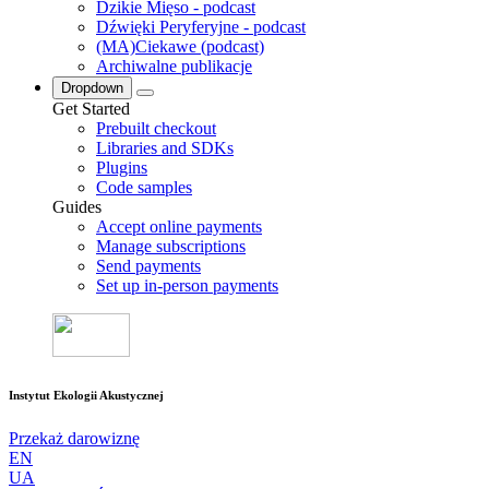
Dzikie Mięso - podcast
Dźwięki Peryferyjne - podcast
(MA)Ciekawe (podcast)
Archiwalne publikacje
Dropdown
Get Started
Prebuilt checkout
Libraries and SDKs
Plugins
Code samples
Guides
Accept online payments
Manage subscriptions
Send payments
Set up in-person payments
Instytut Ekologii Akustycznej
Przekaż darowiznę
EN
UA