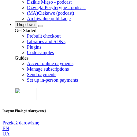
Dzikie Mięso - podcast
Dźwięki Peryferyjne - podcast
(MA)Ciekawe (podcast)
Archiwalne publikacje
Dropdown
Get Started
Prebuilt checkout
Libraries and SDKs
Plugins
Code samples
Guides
Accept online payments
Manage subscriptions
Send payments
Set up in-person payments
Instytut Ekologii Akustycznej
Przekaż darowiznę
EN
UA