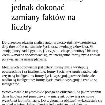
jednak dokonać
zamiany faktów na
liczby
Do przeprowadzenia analizy autor wykorzystał najwcześniejsze
daty dowodów na istnienie życia oraz ewolucję człowieka. W
swojej pracy zadał pytanie, jak często – chcąc powtórzyć historię
Ziemi – można spodziewać się, że inteligentne formy życia znowu
pojawią się na naszej planecie.
Możliwych odpowiedzi jest cztery: formy życia występują
powszechnie i są inteligentne; formy życia występują rzadko, ale
często są inteligentne; formy życia występują powszechnie, ale
rzadko są inteligentne; formy życia rzadko występują i rzadko są
inteligentne.
Wnioskowanie bayesowskie polega na obliczaniu, w jakim stopniu
dana hipoteza jest prawdziwa, w miarę jak pojawiają się nowe
przesłanki
lub informacje. Do wykonania obliczeń wykorzystuje się
rozkład
a priori,
który odzwierciedla wiedzę posiadaną w