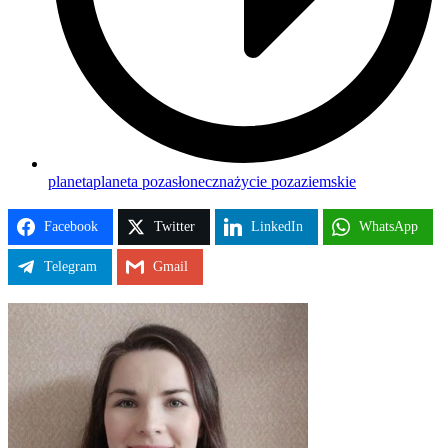
planeta
planeta pozasłoneczna
życie pozaziemskie
Facebook
Twitter
LinkedIn
WhatsApp
Telegram
Gmail