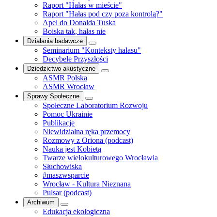
Raport "Hałas w mieście"
Raport "Hałas pod czy poza kontrolą?"
Apel do Donalda Tuska
Boiska tak, hałas nie
Działania badawcze
Seminarium "Konteksty hałasu"
Decybele Przyszłości
Dziedzictwo akustyczne
ASMR Polska
ASMR Wrocław
Sprawy Społeczne
Społeczne Laboratorium Rozwoju
Pomoc Ukrainie
Publikacje
Niewidzialna ręka przemocy
Rozmowy z Oriona (podcast)
Nauka jest Kobietą
Twarze wielokulturowego Wrocławia
Słuchowiska
#maszwsparcie
Wrocław - Kultura Nieznana
Pulsar (podcast)
Archiwum
Edukacja ekologiczna