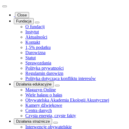
Close
Fundacja
O fundacji
Instytut
Aktualności
Kontakt
1,5% podatku
Darowizna
Statut
Sprawozdania
Polityka prywatności
Regulamin darowizn
Polityka dotycząca konfliktu interesów
Działania edukacyjne
Magazyn Online
Wiele hałasu o hałas
Obywatelska Akademia Ekologii Akustycznej
Kamery dźwiękowe
Centra danych
Czysta energia, czyste fakty
Działania strażnicze
Interwencje obywatelskie