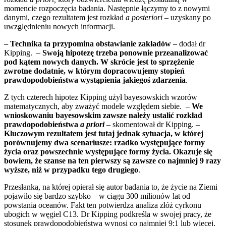
momencie rozpoczęcia badania. Następnie łączymy to z nowymi
danymi, czego rezultatem jest rozkład
a posteriori
– uzyskany po
uwzględnieniu nowych informacji.
–
Technika ta przypomina obstawianie zakładów
– dodał dr
Kipping. –
Swoją hipotezę trzeba ponownie przeanalizować
pod kątem nowych danych. W skrócie jest to sprzężenie
zwrotne dodatnie, w którym dopracowujemy stopień
prawdopodobieństwa wystąpienia jakiegoś zdarzenia
.
Z tych czterech hipotez Kipping użył bayesowskich wzorów
matematycznych, aby zważyć modele względem siebie. –
We
wnioskowaniu bayesowskim zawsze należy ustalić rozkład
prawdopodobieństwa
a priori
– skomentował dr Kipping. –
Kluczowym rezultatem jest tutaj jednak sytuacja, w której
porównujemy dwa scenariusze: rzadko występujące formy
życia oraz powszechnie występujące formy życia. Okazuje się
bowiem, że szanse na ten pierwszy są zawsze co najmniej 9 razy
wyższe, niż w przypadku tego drugiego
.
Przesłanka, na której opierał się autor badania to, że życie na Ziemi
pojawiło się bardzo szybko – w ciągu 300 milionów lat od
powstania oceanów. Fakt ten potwierdza analiza złóż cyrkonu
ubogich w węgiel C13. Dr Kipping podkreśla w swojej pracy, że
stosunek prawdopodobieństwa wynosi co najmniej 9:1 lub więcej,