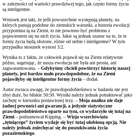
w zależności od wartości prawdziwej tego, jak często formy życia
są inteligentne.
Wniosek jest taki, że jeśli powszechnie występują planety, na
których panują podobne do ziemskich warunki, a historia ewolucji
przypomina tą na Ziemi, to nie powinno być problemu z
pojawieniem się na nich życia. Jakie są jednak szanse na to, że te
formy życia będą złożone, różne od siebie i inteligentne? W tym
przypadku stosunek wynosi 3:2.
Wynika to z faktu, że człowiek pojawił się na Ziemi relatywnie
późno, sugerując, że nasza ewolucja nie była ani prosta, ani
zagwarantowana. –
Gdybyśmy chcieli powtórzyć historię naszej
planety, jest bardzo mało prawdopodobne, że na Ziemi
pojawiłyby się inteligentne formy życia
– dodał.
Autor zwraca uwagę, że prawdopodobieństwo w badaniu nie jest
zbyt duże, bo bliskie 50:50. Wyniki należy jednak potraktować jako
zachętę w kierunku postawionej tezy. –
Moja analiza nie daje
żadnej pewności ani gwarancji, a jedynie statystyczne
prawdopodobieństwo oparte na tym, co wydarzyło się tutaj na
Ziemi
– podsumował Kipping. –
Wizja wszechświata
„tętniącego” życiem wydaje się być tutaj ulubioną opcją. Nie
należy jednak zniechęcać się do poszukiwania życia
pozaziemskiego
.