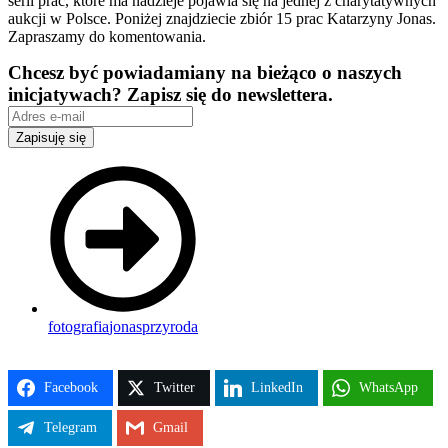
serii prac, które ma nadzieje pojawia się na jednej z charytatywnych
aukcji w Polsce. Poniżej znajdziecie zbiór 15 prac Katarzyny Jonas.
Zapraszamy do komentowania.
Chcesz być powiadamiany na bieżąco o naszych
inicjatywach? Zapisz się do newslettera.
Zapisuję się
fotografia
jonas
przyroda
Facebook
Twitter
LinkedIn
WhatsApp
Telegram
Gmail