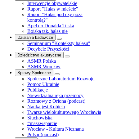
Interwencje obywatelskie
Raport "Hałas w mieście"
Raport "Hałas pod czy poza
kontrolą?"
Apel do Donalda Tuska
Boiska tak, hałas nie
Działania badawcze
Seminarium "Konteksty hałasu"
Decybele Przyszłości
Dziedzictwo akustyczne
ASMR Polska
ASMR Wrocław
Sprawy Społeczne
Społeczne Laboratorium Rozwoju
Pomoc Ukrainie
Publikacje
Niewidzialna ręka przemocy
Rozmowy z Oriona (podcast)
Nauka jest Kobietą
Twarze wielokulturowego Wrocławia
Słuchowiska
#maszwsparcie
Wrocław - Kultura Nieznana
Pulsar (podcast)