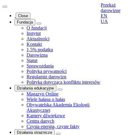
Przekaż
darowiznę
EN
Close
UA
Fundacja
O fundacji
Instytut
Aktualności
Kontakt
1,5% podatku
Darowizna
Statut
Sprawozdania
Polityka prywatności
Regulamin darowizn
Polityka dotycząca konfliktu interesów
Działania edukacyjne
Magazyn Online
Wiele hałasu o hałas
Obywatelska Akademia Ekologii
Akustycznej
Kamery dźwiękowe
Centra danych
Czysta energia, czyste fakty
Działania strażnicze