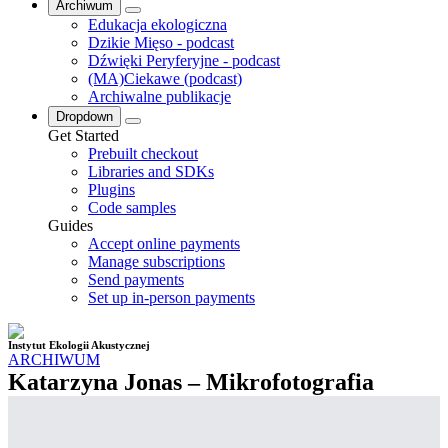
Archiwum
Edukacja ekologiczna
Dzikie Mięso - podcast
Dźwięki Peryferyjne - podcast
(MA)Ciekawe (podcast)
Archiwalne publikacje
Dropdown
Get Started
Prebuilt checkout
Libraries and SDKs
Plugins
Code samples
Guides
Accept online payments
Manage subscriptions
Send payments
Set up in-person payments
Instytut Ekologii Akustycznej
ARCHIWUM
Katarzyna Jonas – Mikrofotografia