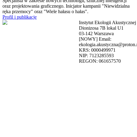
Specjalista w zakresie nowych technologii, sztucznej inteligencji
oraz projektowania graficznego. Inicjator kampanii "Niewidzialna
ręka przemocy" oraz "Wiele hałasu o hałas".
Profil i publikacje
Instytut Ekologii Akustycznej
Dionizosa 7B lokal U1
03-142 Warszawa
[NOWY] Email:
ekologia.akustyczna@proton
KRS: 0000499971
NIP: 7123285593
REGON: 061657570