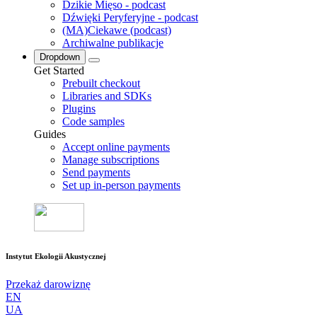
Dzikie Mięso - podcast
Dźwięki Peryferyjne - podcast
(MA)Ciekawe (podcast)
Archiwalne publikacje
Dropdown
Get Started
Prebuilt checkout
Libraries and SDKs
Plugins
Code samples
Guides
Accept online payments
Manage subscriptions
Send payments
Set up in-person payments
Instytut Ekologii Akustycznej
Przekaż darowiznę
EN
UA