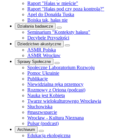
Raport "Hałas w mieście"
Raport "Hałas pod czy poza kontrolą?"
Apel do Donalda Tuska
Boiska tak, hałas nie
Działania badawcze
Seminarium "Konteksty hałasu"
Decybele Przyszłości
Dziedzictwo akustyczne
ASMR Polska
ASMR Wrocław
Sprawy Społeczne
Społeczne Laboratorium Rozwoju
Pomoc Ukrainie
Publikacje
Niewidzialna ręka przemocy
Rozmowy z Oriona (podcast)
Nauka jest Kobietą
Twarze wielokulturowego Wrocławia
Słuchowiska
#maszwsparcie
Wrocław - Kultura Nieznana
Pulsar (podcast)
Archiwum
Edukacja ekologiczna