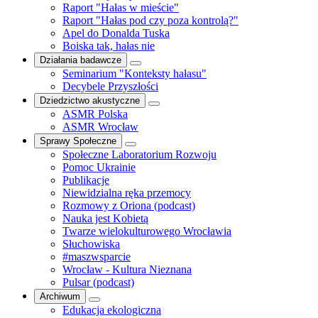
Raport "Hałas w mieście"
Raport "Hałas pod czy poza kontrolą?"
Apel do Donalda Tuska
Boiska tak, hałas nie
Działania badawcze
Seminarium "Konteksty hałasu"
Decybele Przyszłości
Dziedzictwo akustyczne
ASMR Polska
ASMR Wrocław
Sprawy Społeczne
Społeczne Laboratorium Rozwoju
Pomoc Ukrainie
Publikacje
Niewidzialna ręka przemocy
Rozmowy z Oriona (podcast)
Nauka jest Kobietą
Twarze wielokulturowego Wrocławia
Słuchowiska
#maszwsparcie
Wrocław - Kultura Nieznana
Pulsar (podcast)
Archiwum
Edukacja ekologiczna