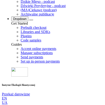
Dzikie Mięso - podcast
Dźwięki Peryferyjne - podcast
(MA)Ciekawe (podcast)
Archiwalne publikacje
Dropdown
Get Started
Prebuilt checkout
Libraries and SDKs
Plugins
Code samples
Guides
Accept online payments
Manage subscriptions
Send payments
Set up in-person payments
Instytut Ekologii Akustycznej
Przekaż darowiznę
EN
UA