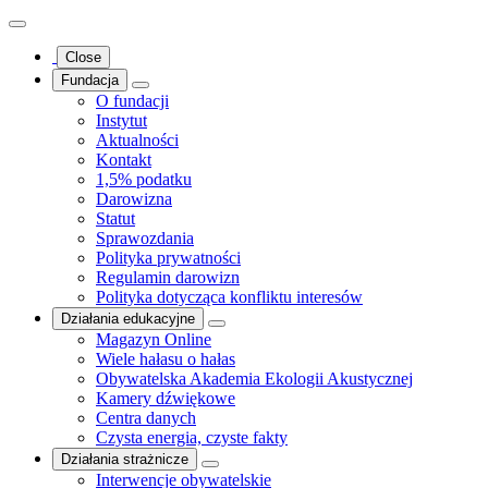
Close
Fundacja
O fundacji
Instytut
Aktualności
Kontakt
1,5% podatku
Darowizna
Statut
Sprawozdania
Polityka prywatności
Regulamin darowizn
Polityka dotycząca konfliktu interesów
Działania edukacyjne
Magazyn Online
Wiele hałasu o hałas
Obywatelska Akademia Ekologii Akustycznej
Kamery dźwiękowe
Centra danych
Czysta energia, czyste fakty
Działania strażnicze
Interwencje obywatelskie