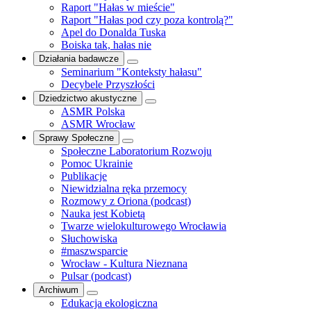
Raport "Hałas w mieście"
Raport "Hałas pod czy poza kontrolą?"
Apel do Donalda Tuska
Boiska tak, hałas nie
Działania badawcze
Seminarium "Konteksty hałasu"
Decybele Przyszłości
Dziedzictwo akustyczne
ASMR Polska
ASMR Wrocław
Sprawy Społeczne
Społeczne Laboratorium Rozwoju
Pomoc Ukrainie
Publikacje
Niewidzialna ręka przemocy
Rozmowy z Oriona (podcast)
Nauka jest Kobietą
Twarze wielokulturowego Wrocławia
Słuchowiska
#maszwsparcie
Wrocław - Kultura Nieznana
Pulsar (podcast)
Archiwum
Edukacja ekologiczna