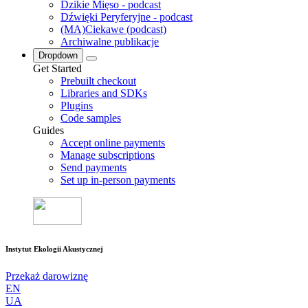
Dzikie Mięso - podcast
Dźwięki Peryferyjne - podcast
(MA)Ciekawe (podcast)
Archiwalne publikacje
Dropdown
Get Started
Prebuilt checkout
Libraries and SDKs
Plugins
Code samples
Guides
Accept online payments
Manage subscriptions
Send payments
Set up in-person payments
Instytut Ekologii Akustycznej
Przekaż darowiznę
EN
UA