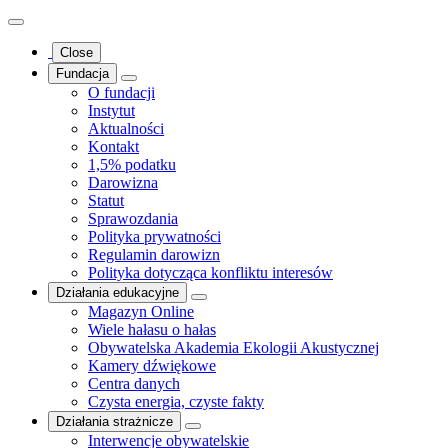
Close
Fundacja
O fundacji
Instytut
Aktualności
Kontakt
1,5% podatku
Darowizna
Statut
Sprawozdania
Polityka prywatności
Regulamin darowizn
Polityka dotycząca konfliktu interesów
Działania edukacyjne
Magazyn Online
Wiele hałasu o hałas
Obywatelska Akademia Ekologii Akustycznej
Kamery dźwiękowe
Centra danych
Czysta energia, czyste fakty
Działania strażnicze
Interwencje obywatelskie