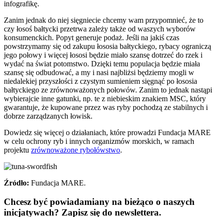
infografikę.
Zanim jednak do niej sięgniecie chcemy wam przypomnieć, że to
czy łosoś bałtycki przetrwa zależy także od waszych wyborów
konsumenckich. Popyt generuje podaż. Jeśli na jakiś czas
powstrzymamy się od zakupu łososia bałtyckiego, rybacy ograniczą
jego połowy i więcej łososi będzie miało szansę dotrzeć do rzek i
wydać na świat potomstwo. Dzięki temu populacja będzie miała
szansę się odbudować, a my i nasi najbliżsi będziemy mogli w
niedalekiej przyszłości z czystym sumieniem sięgnąć po łososia
bałtyckiego ze zrównoważonych połowów. Zanim to jednak nastąpi
wybierajcie inne gatunki, np. te z niebieskim znakiem MSC, który
gwarantuje, że kupowane przez was ryby pochodzą ze stabilnych i
dobrze zarządzanych łowisk.
Dowiedz się więcej o działaniach, które prowadzi Fundacja MARE
w celu ochrony ryb i innych organizmów morskich, w ramach
projektu
zrównoważone rybołówstwo
.
Źródło:
Fundacja MARE.
Chcesz być powiadamiany na bieżąco o naszych
inicjatywach? Zapisz się do newslettera.