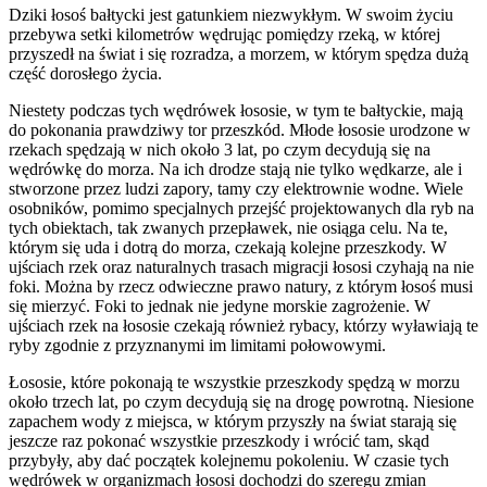
Dziki łosoś bałtycki jest gatunkiem niezwykłym. W swoim życiu
przebywa setki kilometrów wędrując pomiędzy rzeką, w której
przyszedł na świat i się rozradza, a morzem, w którym spędza dużą
część dorosłego życia.
Niestety podczas tych wędrówek łososie, w tym te bałtyckie, mają
do pokonania prawdziwy tor przeszkód. Młode łososie urodzone w
rzekach spędzają w nich około 3 lat, po czym decydują się na
wędrówkę do morza. Na ich drodze stają nie tylko wędkarze, ale i
stworzone przez ludzi zapory, tamy czy elektrownie wodne. Wiele
osobników, pomimo specjalnych przejść projektowanych dla ryb na
tych obiektach, tak zwanych przepławek, nie osiąga celu. Na te,
którym się uda i dotrą do morza, czekają kolejne przeszkody. W
ujściach rzek oraz naturalnych trasach migracji łososi czyhają na nie
foki. Można by rzecz odwieczne prawo natury, z którym łosoś musi
się mierzyć. Foki to jednak nie jedyne morskie zagrożenie. W
ujściach rzek na łososie czekają również rybacy, którzy wyławiają te
ryby zgodnie z przyznanymi im limitami połowowymi.
Łososie, które pokonają te wszystkie przeszkody spędzą w morzu
około trzech lat, po czym decydują się na drogę powrotną. Niesione
zapachem wody z miejsca, w którym przyszły na świat starają się
jeszcze raz pokonać wszystkie przeszkody i wrócić tam, skąd
przybyły, aby dać początek kolejnemu pokoleniu. W czasie tych
wędrówek w organizmach łososi dochodzi do szeregu zmian