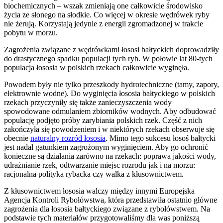
biochemicznych – wszak zmieniają one całkowicie środowisko
życia ze słonego na słodkie. Co więcej w okresie wędrówek ryby
nie żerują. Korzystają jedynie z energii zgromadzonej w trakcie
pobytu w morzu.
Zagrożenia związane z wędrówkami łososi bałtyckich doprowadziły
do drastycznego spadku populacji tych ryb. W połowie lat 80-tych
populacja łososia w polskich rzekach całkowicie wyginęła.
Powodem były nie tylko przeszkody hydrotechniczne (tamy, zapory,
elektrownie wodne). Do wyginięcia łososia bałtyckiego w polskich
rzekach przyczyniły się także zanieczyszczenia wody
spowodowane odmulaniem zbiorników wodnych. Aby odbudować
populację podjęto próby zarybiania polskich rzek. Część z nich
zakończyła się powodzeniem i w niektórych rzekach obserwuje się
obecnie
naturalny rozród łososia
. Mimo tego sukcesu łosoś bałtycki
jest nadal gatunkiem zagrożonym wyginięciem. Aby go ochronić
konieczne są działania zarówno na rzekach: poprawa jakości wody,
udrażnianie rzek, odtwarzanie miejsc rozrodu jak i na morzu:
racjonalna polityka rybacka czy walka z kłusownictwem.
Z kłusownictwem łososia walczy między innymi Europejska
Agencja Kontroli Rybołówstwa, która przedstawiła ostatnio główne
zagrożenia dla łososia bałtyckiego związane z rybołówstwem. Na
podstawie tych materiałów przygotowaliśmy dla was poniższą