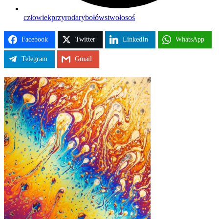
człowiek
przyroda
rybołówstwo
łosoś
Facebook
Twitter
LinkedIn
WhatsApp
Telegram
Gmail