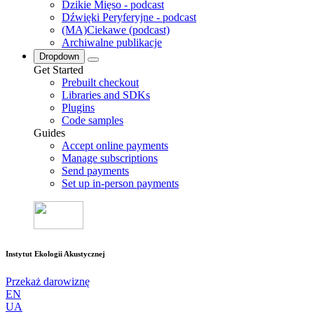
Dzikie Mięso - podcast
Dźwięki Peryferyjne - podcast
(MA)Ciekawe (podcast)
Archiwalne publikacje
Dropdown
Get Started
Prebuilt checkout
Libraries and SDKs
Plugins
Code samples
Guides
Accept online payments
Manage subscriptions
Send payments
Set up in-person payments
Instytut Ekologii Akustycznej
Przekaż darowiznę
EN
UA