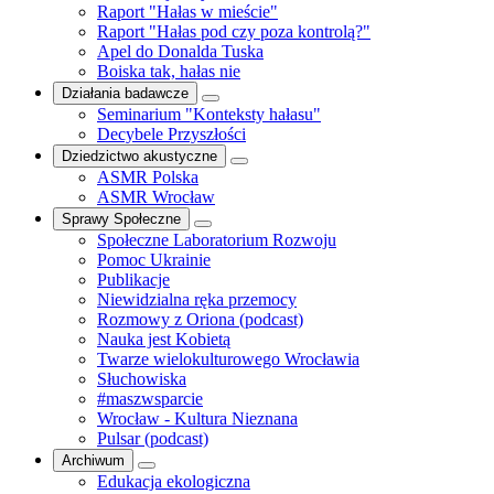
Raport "Hałas w mieście"
Raport "Hałas pod czy poza kontrolą?"
Apel do Donalda Tuska
Boiska tak, hałas nie
Działania badawcze
Seminarium "Konteksty hałasu"
Decybele Przyszłości
Dziedzictwo akustyczne
ASMR Polska
ASMR Wrocław
Sprawy Społeczne
Społeczne Laboratorium Rozwoju
Pomoc Ukrainie
Publikacje
Niewidzialna ręka przemocy
Rozmowy z Oriona (podcast)
Nauka jest Kobietą
Twarze wielokulturowego Wrocławia
Słuchowiska
#maszwsparcie
Wrocław - Kultura Nieznana
Pulsar (podcast)
Archiwum
Edukacja ekologiczna