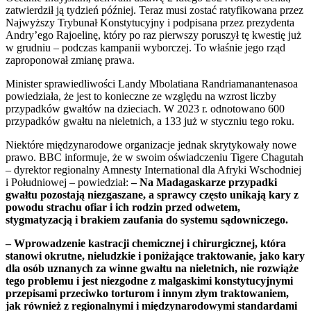
zatwierdził ją tydzień później. Teraz musi zostać ratyfikowana przez
Najwyższy Trybunał Konstytucyjny i podpisana przez prezydenta
Andry’ego Rajoelinę, który po raz pierwszy poruszył tę kwestię już
w grudniu – podczas kampanii wyborczej. To właśnie jego rząd
zaproponował zmianę prawa.
Minister sprawiedliwości Landy Mbolatiana Randriamanantenasoa
powiedziała, że jest to konieczne ze względu na wzrost liczby
przypadków gwałtów na dzieciach. W 2023 r. odnotowano 600
przypadków gwałtu na nieletnich, a 133 już w styczniu tego roku.
Niektóre międzynarodowe organizacje jednak skrytykowały nowe
prawo. BBC informuje, że w swoim oświadczeniu Tigere Chagutah
– dyrektor regionalny Amnesty International dla Afryki Wschodniej
i Południowej – powiedział:
– Na Madagaskarze przypadki
gwałtu pozostają niezgaszane, a spra
wcy często unikają kary z
powodu strachu ofiar i ich rodzin przed odwetem,
stygmatyzacją i brakiem zaufania do systemu sądowniczego.
–
Wprowadzenie kastracji chemicznej i chirurgicznej, która
stanowi okrutne, nieludzkie i poniżające traktowanie, jako kary
dla osób uznanych za winne gwałtu na nieletnich, nie rozwiąże
tego problemu i jest niezgodne z malgaskimi konstytucyjnymi
przepisami pr
zeciwko torturom i innym złym traktowaniem,
jak również z regionalnymi i międzynarodowymi standardami