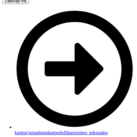
Zapisuję się
kastracja
madagaskar
pedofilia
przemoc seksualna