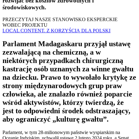
rozwijać bez kosztów zdrowotnych i
środowiskowych.
PRZECZYTAJ NASZE STANOWISKO EKSPERCKIE
WOBEC PROJEKTU
LOCAL CONTENT. Z KORZYŚCIĄ DLA POLSKI
Parlament Madagaskaru przyjął ustawę
zezwalającą na chemiczną, a w
niektórych przypadkach chirurgiczną
kastrację osób uznanych za winne gwałtu
na dziecku. Prawo to wywołało krytykę ze
strony międzynarodowych grup praw
człowieka, ale znalazło również poparcie
wśród aktywistów, którzy twierdzą, że
jest to odpowiedni środek odstraszający,
aby ograniczyć „kulturę gwałtu”.
Parlament, w tym 28-milionowym państwie wyspiarskim na
Oceanie Indyjskim, uchwalił ustawę 2 lutego 2024 roku, a Senat,