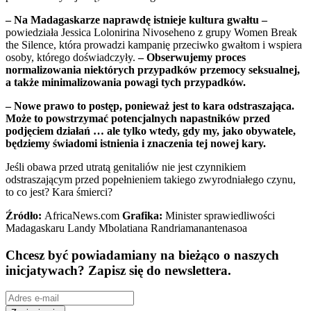
– Na Madagaskarze naprawdę istnieje kultura gwałtu –
powiedziała Jessica Lolonirina Nivoseheno z grupy Women Break
the Silence, która prowadzi kampanię przeciwko gwałtom i wspiera
osoby, którego doświadczyły.
– Obserwujemy proces
normalizowania niektórych przypadków przemocy sek
sualnej,
a także minimalizowania powagi tych przypadków.
– Nowe prawo to postęp, ponieważ jest to kara odstraszająca.
Może to powstrzymać potencjalnych napastników przed
podjęciem działań … ale tylko wtedy, gdy my, jako obywatele,
będziemy świadomi istnienia i znaczenia tej nowej kary.
Jeśli obawa przed utratą genitaliów nie jest czynnikiem
odstraszającym przed popełnieniem takiego zwyrodniałego czynu,
to co jest? Kara śmierci?
Źródło:
AfricaNews.com
Grafika:
Minister sprawiedliwości
Madagaskaru Landy Mbolatiana Randriamanantenasoa
Chcesz być powiadamiany na bieżąco o naszych
inicjatywach? Zapisz się do newslettera.