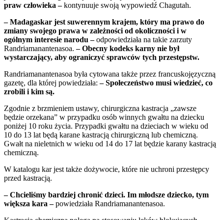
praw człowieka –
kontynuuje swoją wypowiedź Chagutah.
– Madagaskar jest suwerennym krajem, który ma prawo do
zmiany swojego prawa w zależności od okoliczności i w
ogólnym interesie narodu –
odpowiedziała na takie zarzuty
Randriamanantenasoa.
– Obecny kodeks karny nie był
wystarczający, aby ograniczyć sprawców tych przestępstw.
Randriamanantenasoa była cytowana także przez francuskojęzyczną
gazetę, dla której powiedziała:
– Społeczeństwo musi wiedzieć, co
zrobili i kim są.
Zgodnie z brzmieniem ustawy, chirurgiczna kastracja „zawsze
będzie orzekana” w przypadku osób winnych gwałtu na dziecku
poniżej 10 roku życia. Przypadki gwałtu na dzieciach w wieku od
10 do 13 lat będą karane kastracją chirurgiczną lub chemiczną.
Gwałt na nieletnich w wieku od 14 do 17 lat będzie karany kastracją
chemiczną.
W katalogu kar jest także dożywocie, które nie uchroni przestępcy
przed kastracją.
– Chcieliśmy bardziej chronić dzieci. Im młodsze dziecko, tym
większa kara –
powiedziała Randriamanantenasoa.