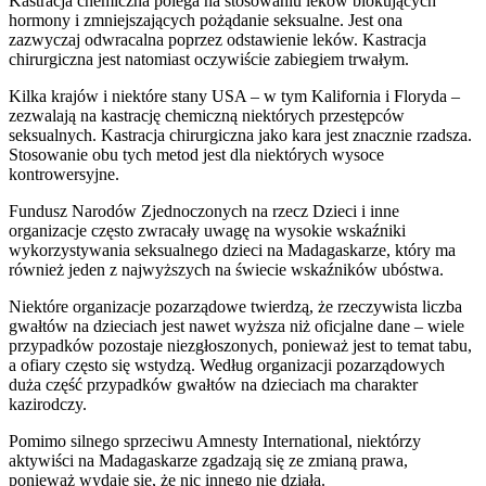
Kastracja chemiczna polega na stosowaniu leków blokujących
hormony i zmniejszających pożądanie seksualne. Jest ona
zazwyczaj odwracalna poprzez odstawienie leków. Kastracja
chirurgiczna jest natomiast oczywiście zabiegiem trwałym.
Kilka krajów i niektóre stany USA – w tym Kalifornia i Floryda –
zezwalają na kastrację chemiczną niektórych przestępców
seksualnych. Kastracja chirurgiczna jako kara jest znacznie rzadsza.
Stosowanie obu tych metod jest dla niektórych wysoce
kontrowersyjne.
Fundusz Narodów Zjednoczonych na rzecz Dzieci i inne
organizacje często zwracały uwagę na wysokie wskaźniki
wykorzystywania seksualnego dzieci na Madagaskarze, który ma
również jeden z najwyższych na świecie wskaźników ubóstwa.
Niektóre organizacje pozarządowe twierdzą, że rzeczywista liczba
gwałtów na dzieciach jest nawet wyższa niż oficjalne dane – wiele
przypadków pozostaje niezgłoszonych, ponieważ jest to temat tabu,
a ofiary często się wstydzą. Według organizacji pozarządowych
duża część przypadków gwałtów na dzieciach ma charakter
kazirodczy.
Pomimo silnego sprzeciwu Amnesty International, niektórzy
aktywiści na Madagaskarze zgadzają się ze zmianą prawa,
ponieważ wydaje się, że nic innego nie działa.