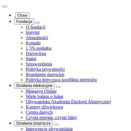
Close
Fundacja
O fundacji
Instytut
Aktualności
Kontakt
1,5% podatku
Darowizna
Statut
Sprawozdania
Polityka prywatności
Regulamin darowizn
Polityka dotycząca konfliktu interesów
Działania edukacyjne
Magazyn Online
Wiele hałasu o hałas
Obywatelska Akademia Ekologii Akustycznej
Kamery dźwiękowe
Centra danych
Czysta energia, czyste fakty
Działania strażnicze
Interwencje obywatelskie