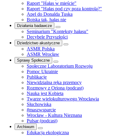
Raport "Hałas w mieście"
Raport "Hałas pod czy poza kontrolą?"
Apel do Donalda Tuska
Boiska tak, hałas nie
Działania badawcze
Seminarium "Konteksty hałasu"
Decybele Przyszłości
Dziedzictwo akustyczne
ASMR Polska
ASMR Wrocław
Sprawy Społeczne
Społeczne Laboratorium Rozwoju
Pomoc Ukrainie
Publikacje
Niewidzialna ręka przemocy
Rozmowy z Oriona (podcast)
Nauka jest Kobietą
Twarze wielokulturowego Wrocławia
Słuchowiska
#maszwsparcie
Wrocław - Kultura Nieznana
Pulsar (podcast)
Archiwum
Edukacja ekologiczna