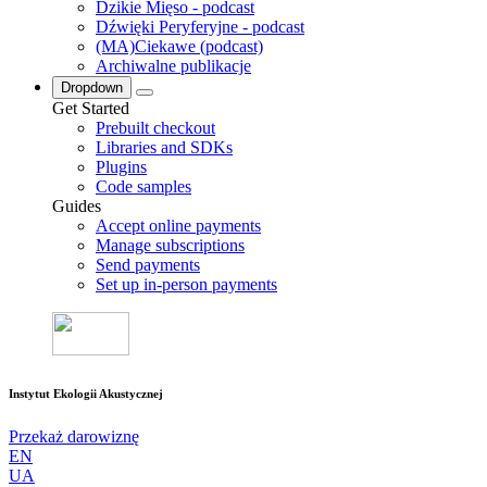
Dzikie Mięso - podcast
Dźwięki Peryferyjne - podcast
(MA)Ciekawe (podcast)
Archiwalne publikacje
Dropdown
Get Started
Prebuilt checkout
Libraries and SDKs
Plugins
Code samples
Guides
Accept online payments
Manage subscriptions
Send payments
Set up in-person payments
Instytut Ekologii Akustycznej
Przekaż darowiznę
EN
UA