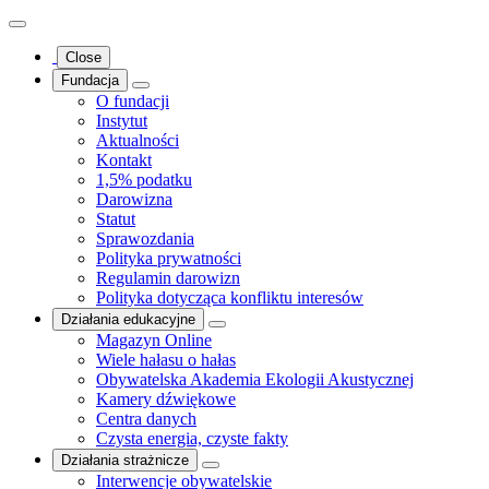
Close
Fundacja
O fundacji
Instytut
Aktualności
Kontakt
1,5% podatku
Darowizna
Statut
Sprawozdania
Polityka prywatności
Regulamin darowizn
Polityka dotycząca konfliktu interesów
Działania edukacyjne
Magazyn Online
Wiele hałasu o hałas
Obywatelska Akademia Ekologii Akustycznej
Kamery dźwiękowe
Centra danych
Czysta energia, czyste fakty
Działania strażnicze
Interwencje obywatelskie