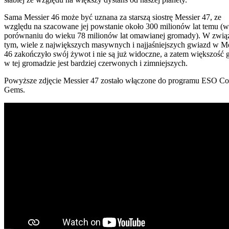
Sama Messier 46 może być uznana za starszą siostrę Messier 47, ze
względu na szacowane jej powstanie około 300 milionów lat temu (w
porównaniu do wieku 78 milionów lat omawianej gromady). W zwią
tym, wiele z największych masywnych i najjaśniejszych gwiazd w Me
46 zakończyło swój żywot i nie są już widoczne, a zatem większość 
w tej gromadzie jest bardziej czerwonych i zimniejszych.
Powyższe zdjęcie Messier 47 zostało włączone do programu ESO C
Gems.