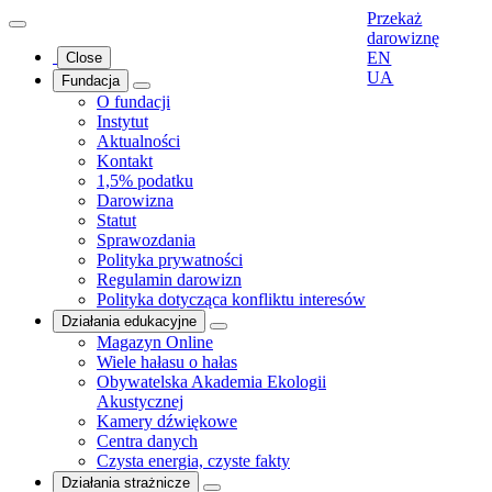
Przekaż
darowiznę
EN
Close
UA
Fundacja
O fundacji
Instytut
Aktualności
Kontakt
1,5% podatku
Darowizna
Statut
Sprawozdania
Polityka prywatności
Regulamin darowizn
Polityka dotycząca konfliktu interesów
Działania edukacyjne
Magazyn Online
Wiele hałasu o hałas
Obywatelska Akademia Ekologii
Akustycznej
Kamery dźwiękowe
Centra danych
Czysta energia, czyste fakty
Działania strażnicze