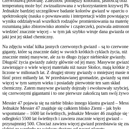
czerwonawą poświatę. Zależność pomiędzy kolorami, jasnością oraz
temperaturą może być zwizualizowana z wykorzystaniem krzywej Pl
Jednakże bardziej szczegółowe badanie kolorów gwiazd w oparciu o
spektroskopię (nauka o powstawaniu i interpretacji widm powstający
wyniku oddziaływań wszelkich rodzajów promieniowania na materię
rozumianą jako zbiorowisko atomów i cząsteczek), pozwala astron
wiedzieć znacznie więcej – w tym jak szybko wiruje dana gwiazda o
jaki jest jej skład chemiczny.
Na zdjęciu widać kilka jasnych czerwonych gwiazd – są to czerwone
giganty, które są znacznie dalej w swoich krótkich cyklach życia, niż
znacznie mniej masywne, ale za to długo żyjące niebieskie gwiazdy.
Długość życia gwiazdy zależy głównie od jej masy. Masywne gwiazd
zawierające o wiele więcej materiału niż nasze Słońce, mają krótkie ż
liczone w milionach lat. Z drugiej strony gwiazdy o mniejszej masie
lśnić przez miliardy lat. W przedstawianej gromadzie, gwiazdy są mni
więcej w tym samym wieku i posiadały pierwotnie ten sam skład
chemiczny. Zatem masywne gwiazdy dojrzały i ewoluowały szybciej, 
się czerwonymi gigantami i to one pierwsze zakończą tam swój żywo
Messier 47 pojawia się na niebie blisko innego klastra gwiazd – Messi
Jednakże Messier 47 znajduje się całkiem blisko Ziemi – jak było
wspomniane – 1600 lat świetlnych, jednakże Messier 46 znajduje się
odległości 5500 lat świetlnych i zawiera znacznie więcej gwiazd –
przynajmniej 500. Chociaż zawiera więcej gwiazd przedstawia się zn
słabiej ze względu na większy dystans od naszej planety.