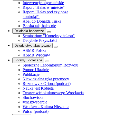
Interwencje obywatelskie
Raport "Hałas w mieście"
Raport "Hałas pod czy poza
kontrolą?"
Apel do Donalda Tuska
Boiska tak, hałas nie
Działania badawcze
Seminarium "Konteksty hałasu"
Decybele Przyszłości
Dziedzictwo akustyczne
ASMR Polska
ASMR Wrocław
Sprawy Społeczne
Społeczne Laboratorium Rozwoju
Pomoc Ukrainie
Publikacje
Niewidzialna ręka przemocy
Rozmowy z Oriona (podcast)
Nauka jest Kobietą
Twarze wielokulturowego Wrocławia
Słuchowiska
#maszwsparcie
Wrocław - Kultura Nieznana
Pulsar (podcast)