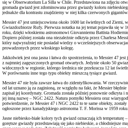
się w Obserwatorium La Silla w Chile. Przedstawiona na zdjęciu otw
gromada gwiazd jest zdominowana przez gwiazdy koloru niebieskieg
jednakże dla kontrastu znajdziemy w niej kilka czerwonych gigantów
Messier 47 jest umiejscowiona około 1600 lat świetlnych od Ziemi, 
Gwiazdozbiorze Rufy. Pierwsza notatka na jej temat pojawiła się w 
roku, dzięki włoskiemu astronomowi Giovanniemu Battista Hodiernie
Dopiero później została ona niezależnie odkryta przez Charlesa Messi
który najwyraźniej nie posiadał wiedzy o wcześniejszych obserwacja
prowadzonych przez włoskiego kolegę.
Jakkolwiek jest ona jasna i łatwa do spostrzeżenia, to Messier 47 jest 
z najmniej zagęszczonych gromad otwartych. Jedynie około 50 gwiaz
widocznych w regionie, którego średnica nie przekracza 12 lat świetl
W porównaniu inne tego typu obiekty mieszczą tysiące gwiazd.
Messier 47 nie była zawsze łatwa do zidentyfikowania. W rzeczywist
od lat uznano ją za zaginioną, ze względu na fakt, że Messier błędnie
zapisał jej koordynaty. Gromada została później ponownie odkryta i 
jej inną nazwę – NGC 2422. Natura pomyłki Messiera oraz wiarygo
potwierdzenie, że Messier 47 i NGC 2422 to te same obiekty, zostały
ogłoszone przez kanadyjskiego astronoma T. F. Morissa w 1959 roku
Jasne niebiesko-białe kolory tych gwiazd oznaczają ich temperaturę –
gorętsze gwiazdy przedstawiają się jako niebieskie, a chłodniejsze ma