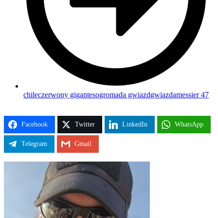
chile
czerwony gigant
eso
gromada gwiazd
gwiazda
messier 47
Facebook
Twitter
LinkedIn
WhatsApp
Telegram
Gmail