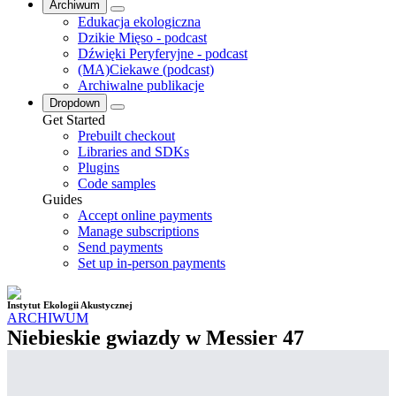
Archiwum
Edukacja ekologiczna
Dzikie Mięso - podcast
Dźwięki Peryferyjne - podcast
(MA)Ciekawe (podcast)
Archiwalne publikacje
Dropdown
Get Started
Prebuilt checkout
Libraries and SDKs
Plugins
Code samples
Guides
Accept online payments
Manage subscriptions
Send payments
Set up in-person payments
Instytut Ekologii Akustycznej
ARCHIWUM
Niebieskie gwiazdy w Messier 47