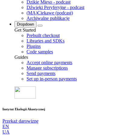
Dzikie Mięso - podcast
Dźwięki Peryferyjne - podcast
(MA)Ciekawe (podcast)
Archiwalne publikacje
Dropdown
Get Started
Prebuilt checkout
Libraries and SDKs
Plugins
Code samples
Guides
Accept online payments
Manage subscriptions
Send payments
Set up in-person payments
Instytut Ekologii Akustycznej
Przekaż darowiznę
EN
UA