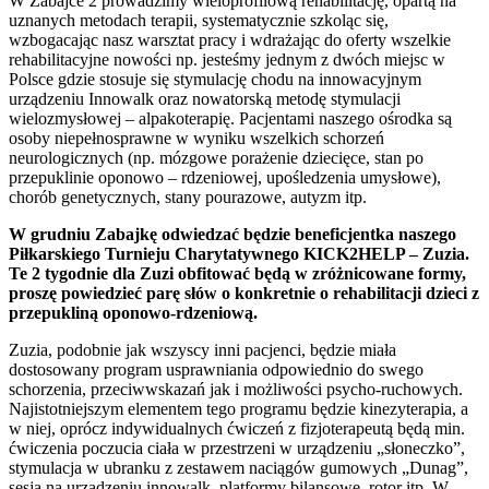
W Zabajce 2 prowadzimy wieloprofilową rehabilitację, opartą na
uznanych metodach terapii, systematycznie szkoląc się,
wzbogacając nasz warsztat pracy i wdrażając do oferty wszelkie
rehabilitacyjne nowości np. jesteśmy jednym z dwóch miejsc w
Polsce gdzie stosuje się stymulację chodu na innowacyjnym
urządzeniu Innowalk oraz nowatorską metodę stymulacji
wielozmysłowej – alpakoterapię. Pacjentami naszego ośrodka są
osoby niepełnosprawne w wyniku wszelkich schorzeń
neurologicznych (np. mózgowe porażenie dziecięce, stan po
przepuklinie oponowo – rdzeniowej, upośledzenia umysłowe),
chorób genetycznych, stany pourazowe, autyzm itp.
W grudniu Zabajkę odwiedzać będzie beneficjentka naszego
Piłkarskiego Turnieju Charytatywnego KICK2HELP – Zuzia.
Te 2 tygodnie dla Zuzi obfitować będą w zróżnicowane formy,
proszę powiedzieć parę słów o konkretnie o rehabilitacji dzieci z
przepukliną oponowo-rdzeniową.
Zuzia, podobnie jak wszyscy inni pacjenci, będzie miała
dostosowany program usprawniania odpowiednio do swego
schorzenia, przeciwwskazań jak i możliwości psycho-ruchowych.
Najistotniejszym elementem tego programu będzie kinezyterapia, a
w niej, oprócz indywidualnych ćwiczeń z fizjoterapeutą będą min.
ćwiczenia poczucia ciała w przestrzeni w urządzeniu „słoneczko”,
stymulacja w ubranku z zestawem naciągów gumowych „Dunag”,
sesja na urządzeniu innowalk, platformy bilansowe, rotor itp. W