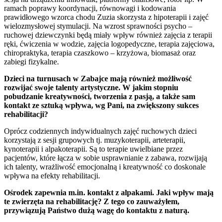
ramach poprawy koordynacji, równowagi i kodowania
prawidłowego wzorca chodu Zuzia skorzysta z hipoterapii i zajęć
wielozmysłowej stymulacji. Na wzrost sprawności psycho –
ruchowej dziewczynki będą miały wpływ również zajęcia z terapii
ręki, ćwiczenia w wodzie, zajęcia logopedyczne, terapia zajęciowa,
chiropraktyka, terapia czaszkowo – krzyżowa, biomasaż oraz
zabiegi fizykalne.
Dzieci na turnusach w Zabajce mają również możliwość
rozwijać swoje talenty artystyczne. W jakim stopniu
pobudzanie kreatywności, tworzenia z pasją, a także sam
kontakt ze sztuką wpływa, wg Pani, na zwiększony sukces
rehabilitacji?
Oprócz codziennych indywidualnych zajęć ruchowych dzieci
korzystają z sesji grupowych tj. muzykoterapii, arteterapii,
kynoterapii i alpakoterapii. Są to terapie uwielbiane przez
pacjentów, które łącza w sobie usprawnianie z zabawa, rozwijają
ich talenty, wrażliwość emocjonalną i kreatywność co doskonale
wpływa na efekty rehabilitacji.
Ośrodek zapewnia m.in. kontakt z alpakami. Jaki wpływ mają
te zwierzęta na rehabilitację? Z tego co zauważyłem,
przywiązują Państwo dużą wagę do kontaktu z naturą.