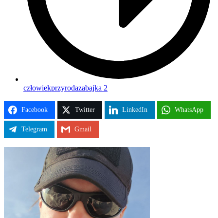
człowiek
przyroda
zabajka 2
Facebook
Twitter
LinkedIn
WhatsApp
Telegram
Gmail