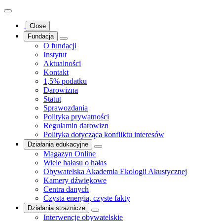
Close
Fundacja
O fundacji
Instytut
Aktualności
Kontakt
1,5% podatku
Darowizna
Statut
Sprawozdania
Polityka prywatności
Regulamin darowizn
Polityka dotycząca konfliktu interesów
Działania edukacyjne
Magazyn Online
Wiele hałasu o hałas
Obywatelska Akademia Ekologii Akustycznej
Kamery dźwiękowe
Centra danych
Czysta energia, czyste fakty
Działania strażnicze
Interwencje obywatelskie