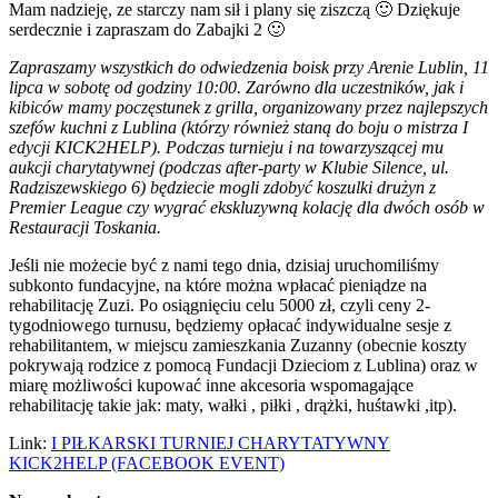
Mam nadzieję, ze starczy nam sił i plany się ziszczą 🙂 Dziękuje
serdecznie i zapraszam do Zabajki 2 🙂
Zapraszamy wszystkich do odwiedzenia boisk przy Arenie Lublin, 11
lipca w sobotę od godziny 10:00. Zarówno dla uczestników, jak i
kibiców mamy poczęstunek z grilla, organizowany przez najlepszych
szefów kuchni z Lublina (którzy również staną do boju o mistrza I
edycji KICK2HELP). Podczas turnieju i na towarzyszącej mu
aukcji charytatywnej (podczas after-party w Klubie Silence, ul.
Radziszewskiego 6) będziecie mogli zdobyć koszulki drużyn z
Premier League czy wygrać ekskluzywną kolację dla dwóch osób w
Restauracji Toskania.
Jeśli nie możecie być z nami tego dnia, dzisiaj uruchomiliśmy
subkonto fundacyjne, na które można wpłacać pieniądze na
rehabilitację Zuzi. Po osiągnięciu celu 5000 zł, czyli ceny 2-
tygodniowego turnusu, będziemy opłacać indywidualne sesje z
rehabilitantem, w miejscu zamieszkania Zuzanny (obecnie koszty
pokrywają rodzice z pomocą Fundacji Dzieciom z Lublina) oraz w
miarę możliwości kupować inne akcesoria wspomagające
rehabilitację takie jak: maty, wałki , piłki , drążki, huśtawki ,itp).
Link:
I PIŁKARSKI TURNIEJ CHARYTATYWNY
KICK2HELP (FACEBOOK EVENT)