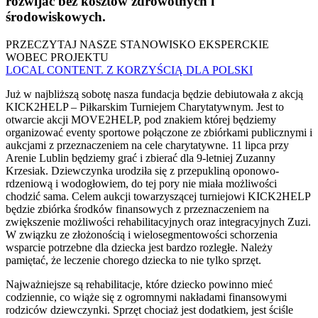
rozwijać bez kosztów zdrowotnych i
środowiskowych.
PRZECZYTAJ NASZE STANOWISKO EKSPERCKIE
WOBEC PROJEKTU
LOCAL CONTENT. Z KORZYŚCIĄ DLA POLSKI
Już w najbliższą sobotę nasza fundacja będzie debiutowała z akcją
KICK2HELP – Piłkarskim Turniejem Charytatywnym. Jest to
otwarcie akcji MOVE2HELP, pod znakiem której będziemy
organizować eventy sportowe połączone ze zbiórkami publicznymi i
aukcjami z przeznaczeniem na cele charytatywne. 11 lipca przy
Arenie Lublin będziemy grać i zbierać dla 9-letniej Zuzanny
Krzesiak. Dziewczynka urodziła się z przepukliną oponowo-
rdzeniową i wodogłowiem, do tej pory nie miała możliwości
chodzić sama. Celem aukcji towarzyszącej turniejowi KICK2HELP
będzie zbiórka środków finansowych z przeznaczeniem na
zwiększenie możliwości rehabilitacyjnych oraz integracyjnych Zuzi.
W związku ze złożonością i wielosegmentowości schorzenia
wsparcie potrzebne dla dziecka jest bardzo rozległe. Należy
pamiętać, że leczenie chorego dziecka to nie tylko sprzęt.
Najważniejsze są rehabilitacje, które dziecko powinno mieć
codziennie, co wiąże się z ogromnymi nakładami finansowymi
rodziców dziewczynki. Sprzęt chociaż jest dodatkiem, jest ściśle