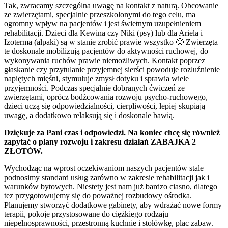
Tak, zwracamy szczególna uwagę na kontakt z naturą. Obcowanie
ze zwierzętami, specjalnie przeszkolonymi do tego celu, ma
ogromny wpływ na pacjentów i jest świetnym uzupełnieniem
rehabilitacji. Dzieci dla Kewina czy Niki (psy) lub dla Ariela i
Izoterma (alpaki) są w stanie zrobić prawie wszystko 🙂 Zwierzęta
te doskonale mobilizują pacjentów do aktywności ruchowej, do
wykonywania ruchów prawie niemożliwych. Kontakt poprzez
głaskanie czy przytulanie przyjemnej sierści powoduje rozluźnienie
napiętych mięśni, stymuluje zmysł dotyku i sprawia wiele
przyjemności. Podczas specjalnie dobranych ćwiczeń ze
zwierzętami, oprócz bodźcowania rozwoju psycho-ruchowego,
dzieci uczą się odpowiedzialności, cierpliwości, lepiej skupiają
uwagę, a dodatkowo relaksują się i doskonale bawią.
Dziękuje za Pani czas i odpowiedzi. Na koniec chcę się również
zapytać o plany rozwoju i zakresu działań ZABAJKA 2
ZŁOTÓW.
Wychodząc na wprost oczekiwaniom naszych pacjentów stale
podnosimy standard usług zarówno w zakresie rehabilitacji jak i
warunków bytowych. Niestety jest nam już bardzo ciasno, dlatego
tez przygotowujemy się do poważnej rozbudowy ośrodka.
Planujemy stworzyć dodatkowe gabinety, aby wdrażać nowe formy
terapii, pokoje przystosowane do ciężkiego rodzaju
niepełnosprawności, przestronną kuchnie i stołówkę, plac zabaw.