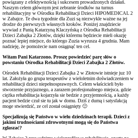
powiązany z efektywnością i sukcesem prowadzonych działań.
Naszym celem głównym jest zebranie środków na turnus
rehabilitacyjny w Ośrodku Rehabilitacji Dzieci HIPOMEDICAL 2
w Zabajce. Te dwa tygodnie dla Zuzi są niezwykle ważne na jej
drodze do pierwszych własnych kroków. Poniżej znajdziecie
wywiad z Panią Katarzyną Klaczyńską z Ośrodka Rehabilitacji
Dzieci Zabajka 2 Złotów, dzięki któremu będziecie mieli okazję
poznać lepiej miejsce, do którego Zuzia wyrusza 4 grudnia. Mam
nadzieję, że pomożecie nam osiągnąć ten cel.
Witam Pani Katarzono. Proszę powiedzieć parę słów o
powstaniu Ośrodka Rehabilitacji Dzieci Zabajka 2 Złotów.
Ośrodek Rehabilitacji Dzieci Zabajka 2 w Złotowie istnieje juz 10
lat. Założyła go grupa terapeutów z wieloletnim doświadczeniem w
rehabilitacji dzieci niepełnosprawnych. Celem właścicieli było
stworzenie przyjaznego, a zarazem profesjonalnego miejsca, gdzie
ciężka rehabilitacja kojarzyła sie bedzie z przyjemnością, a każdy
pacjent bedzie czuł sie tu jak w domu. Dziś z dumą i satysfakcją
moge stwierdzić, ze cel został osiągnięty 🙂
Specjalizują się Państwo w wielu dziedzinach terapii. Dzieci z
jakimi trudnościami zdrowotnymi mogą się do Państwa
zgłaszać?