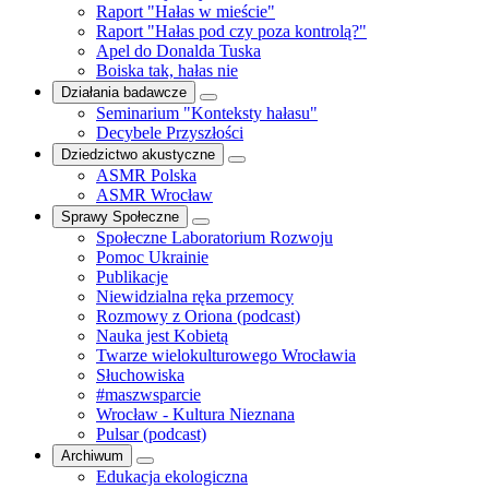
Raport "Hałas w mieście"
Raport "Hałas pod czy poza kontrolą?"
Apel do Donalda Tuska
Boiska tak, hałas nie
Działania badawcze
Seminarium "Konteksty hałasu"
Decybele Przyszłości
Dziedzictwo akustyczne
ASMR Polska
ASMR Wrocław
Sprawy Społeczne
Społeczne Laboratorium Rozwoju
Pomoc Ukrainie
Publikacje
Niewidzialna ręka przemocy
Rozmowy z Oriona (podcast)
Nauka jest Kobietą
Twarze wielokulturowego Wrocławia
Słuchowiska
#maszwsparcie
Wrocław - Kultura Nieznana
Pulsar (podcast)
Archiwum
Edukacja ekologiczna