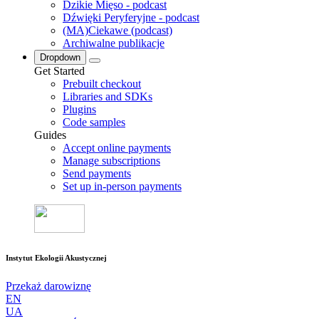
Dzikie Mięso - podcast
Dźwięki Peryferyjne - podcast
(MA)Ciekawe (podcast)
Archiwalne publikacje
Dropdown
Get Started
Prebuilt checkout
Libraries and SDKs
Plugins
Code samples
Guides
Accept online payments
Manage subscriptions
Send payments
Set up in-person payments
Instytut Ekologii Akustycznej
Przekaż darowiznę
EN
UA