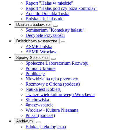
Raport "Hałas w mieście"
Raport "Hałas pod czy poza kontrolą?"
Apel do Donalda Tuska
Boiska tak, hałas nie
Działania badawcze
Seminarium "Konteksty hałasu"
Decybele Przyszłości
Dziedzictwo akustyczne
ASMR Polska
ASMR Wrocław
Sprawy Społeczne
Społeczne Laboratorium Rozwoju
Pomoc Ukrainie
Publikacje
Niewidzialna ręka przemocy
Rozmowy z Oriona (podcast)
Nauka jest Kobietą
Twarze wielokulturowego Wrocławia
Słuchowiska
#maszwsparcie
Wrocław - Kultura Nieznana
Pulsar (podcast)
Archiwum
Edukacja ekologiczna