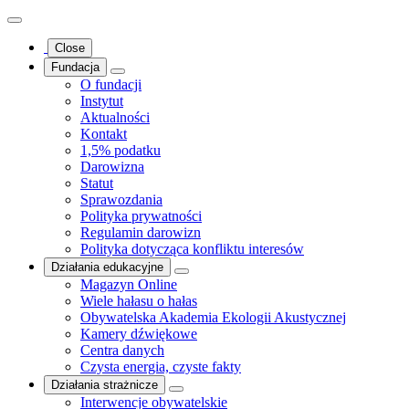
Close
Fundacja
O fundacji
Instytut
Aktualności
Kontakt
1,5% podatku
Darowizna
Statut
Sprawozdania
Polityka prywatności
Regulamin darowizn
Polityka dotycząca konfliktu interesów
Działania edukacyjne
Magazyn Online
Wiele hałasu o hałas
Obywatelska Akademia Ekologii Akustycznej
Kamery dźwiękowe
Centra danych
Czysta energia, czyste fakty
Działania strażnicze
Interwencje obywatelskie