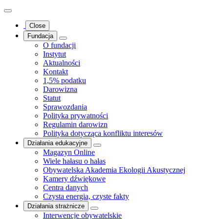
Close
Fundacja
O fundacji
Instytut
Aktualności
Kontakt
1,5% podatku
Darowizna
Statut
Sprawozdania
Polityka prywatności
Regulamin darowizn
Polityka dotycząca konfliktu interesów
Działania edukacyjne
Magazyn Online
Wiele hałasu o hałas
Obywatelska Akademia Ekologii Akustycznej
Kamery dźwiękowe
Centra danych
Czysta energia, czyste fakty
Działania strażnicze
Interwencje obywatelskie