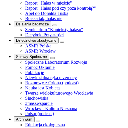
Raport "Hałas w mieście"
Raport "Hałas pod czy poza kontrolą?"
Apel do Donalda Tuska
Boiska tak, hałas nie
Działania badawcze
Seminarium "Konteksty hałasu"
Decybele Przyszłości
Dziedzictwo akustyczne
ASMR Polska
ASMR Wrocław
Sprawy Społeczne
Społeczne Laboratorium Rozwoju
Pomoc Ukrainie
Publikacje
Niewidzialna ręka przemocy
Rozmowy z Oriona (podcast)
Nauka jest Kobietą
Twarze wielokulturowego Wrocławia
Słuchowiska
#maszwsparcie
Wrocław - Kultura Nieznana
Pulsar (podcast)
Archiwum
Edukacja ekologiczna