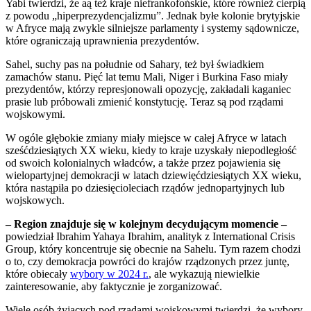
Yabi twierdzi, że aą też kraje niefrankofońskie, które również cierpią
z powodu „hiperprezydencjalizmu”. Jednak byłe kolonie brytyjskie
w Afryce mają zwykle silniejsze parlamenty i systemy sądownicze,
które ograniczają uprawnienia prezydentów.
Sahel, suchy pas na południe od Sahary, też był świadkiem
zamachów stanu. Pięć lat temu Mali, Niger i Burkina Faso miały
prezydentów, którzy represjonowali opozycję, zakładali kaganiec
prasie lub próbowali zmienić konstytucję. Teraz są pod rządami
wojskowymi.
W ogóle głębokie zmiany miały miejsce w całej Afryce w latach
sześćdziesiątych XX wieku, kiedy to kraje uzyskały niepodległość
od swoich kolonialnych władców, a także przez pojawienia się
wielopartyjnej demokracji w latach dziewięćdziesiątych XX wieku,
która nastąpiła po dziesięcioleciach rządów jednopartyjnych lub
wojskowych.
– Region znajduje się w kolejnym decydującym momencie –
powiedział Ibrahim Yahaya Ibrahim, analityk z International Crisis
Group, który koncentruje się obecnie na Sahelu. Tym razem chodzi
o to, czy demokracja powróci do krajów rządzonych przez juntę,
które obiecały
wybory w 2024 r.
, ale wykazują niewielkie
zainteresowanie, aby faktycznie je zorganizować.
Wiele osób żyjących pod rządami wojskowymi twierdzi, że wybory