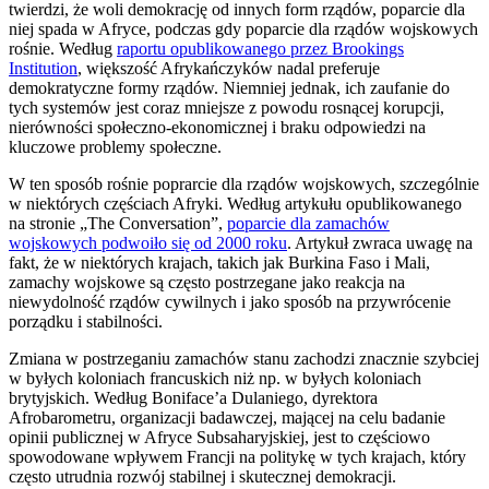
twierdzi, że woli demokrację od innych form rządów, poparcie dla
niej spada w Afryce, podczas gdy poparcie dla rządów wojskowych
rośnie. Według
raportu opublikowanego przez Brookings
Institution
, większość Afrykańczyków nadal preferuje
demokratyczne formy rządów. Niemniej jednak, ich zaufanie do
tych systemów jest coraz mniejsze z powodu rosnącej korupcji,
nierówności społeczno-ekonomicznej i braku odpowiedzi na
kluczowe problemy społeczne.
W ten sposób rośnie poprarcie dla rządów wojskowych, szczególnie
w niektórych częściach Afryki. Według artykułu opublikowanego
na stronie „The Conversation”,
poparcie dla zamachów
wojskowych podwoiło się od 2000 roku
. Artykuł zwraca uwagę na
fakt, że w niektórych krajach, takich jak Burkina Faso i Mali,
zamachy wojskowe są często postrzegane jako reakcja na
niewydolność rządów cywilnych i jako sposób na przywrócenie
porządku i stabilności.
Zmiana w postrzeganiu zamachów stanu zachodzi znacznie szybciej
w byłych koloniach francuskich niż np. w byłych koloniach
brytyjskich. Według Boniface’a Dulaniego, dyrektora
Afrobarometru, organizacji badawczej, mającej na celu badanie
opinii publicznej w Afryce Subsaharyjskiej, jest to częściowo
spowodowane wpływem Francji na politykę w tych krajach, który
często utrudnia rozwój stabilnej i skutecznej demokracji.