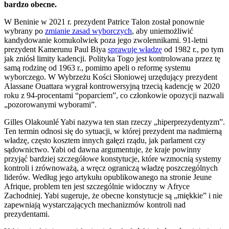
bardzo obecne.
W Beninie w 2021 r. prezydent Patrice Talon został ponownie
wybrany po
zmianie zasad wyborczych
, aby uniemożliwić
kandydowanie komukolwiek poza jego zwolennikami. 91-letni
prezydent Kamerunu Paul Biya
sprawuje władzę
od 1982 r., po tym
jak zniósł limity kadencji. Polityka Togo jest kontrolowana przez tę
samą rodzinę od 1963 r., pomimo apeli o reformę systemu
wyborczego. W Wybrzeżu Kości Słoniowej urzędujący prezydent
Alassane Ouattara wygrał kontrowersyjną trzecią kadencję w 2020
roku z 94-procentami “poparciem”, co członkowie opozycji nazwali
„pozorowanymi wyborami”.
Gilles Olakounlé Yabi nazywa ten stan rzeczy „hiperprezydentyzm”.
Ten termin odnosi się do sytuacji, w której prezydent ma nadmierną
władzę, często kosztem innych gałęzi rządu, jak parlament czy
sądownictwo. Yabi od dawna argumentuje, że kraje powinny
przyjąć bardziej szczegółowe konstytucje, które wzmocnią systemy
kontroli i zrównoważą, a wręcz ograniczą władzę poszczególnych
liderów. Według jego artykułu opublikowanego na stronie Jeune
Afrique, problem ten jest szczególnie widoczny w Afryce
Zachodniej. Yabi sugeruje, że obecne konstytucje są „miękkie” i nie
zapewniają wystarczających mechanizmów kontroli nad
prezydentami.