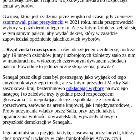
po dziesięcioleciach rządów wojskowych niedawno rozpoczęła
temat wyborów.
Gwinea, która jest rządzona przez wojsko od czasu, gdy żołnierze
szturmowali pałac prezydencki
w 2021 roku, miała przeprowadzić
wybory w październiku tego roku. Ale w lutym żołnierze zebrali się
w tym samym pałacu, aby wydać dekret, który w zasadzie
zapowiedział opóźnienie jakichkolwiek wyborów.
– Rząd został rozwiązany –
oświadczył jeden z żołnierzy, podczas
gdy 19 innych członków junty i uzbrojonych żołnierzy stało za nim
w mundurach na wyłożonych czerwonym dywanem schodach
pałacu. Powoduje to jednoznaczne skojarzenia, prawda?
Senegal przez długi czas był postrzegany jako wyjątek od tego
antydemokratycznego trendu, ale w lutym prezydent Macky Sall
zaszokował kraj, bezterminowo
odkładając wybory
na swojego
następcę i to zaledwie trzy tygodnie przed rozpoczęciem
głosowania. Ta niepokojąca decyzja spotkała się z szerokim
sprzeciwem, zarówno na arenie krajowej, jak i międzynarodowej.
Próby utrzymania władzy przez Salla, przy użyciu taktyk
ograniczania wolności obywatelskich, wywołały obawy o
przyszłość demokracji w Senegalu.
Jego administracja przyjęła taktykę stosowaną przez innych, którzy
chcą pozostać u władzy w całej frankofońskiej Afryce, czyli –