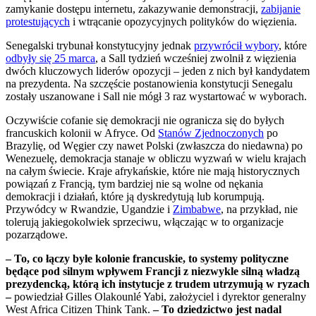
zamykanie dostępu internetu, zakazywanie demonstracji,
zabijanie
protestujących
i wtrącanie opozycyjnych polityków do więzienia.
Senegalski trybunał konstytucyjny jednak
przywrócił wybory
, które
odbyły się 25 marca
, a Sall tydzień wcześniej zwolnił z więzienia
dwóch kluczowych liderów opozycji – jeden z nich był kandydatem
na prezydenta. Na szczęście postanowienia konstytucji Senegalu
zostały uszanowane i Sall nie mógł 3 raz wystartować w wyborach.
Oczywiście cofanie się demokracji nie ogranicza się do byłych
francuskich kolonii w Afryce. Od
Stanów Zjednoczonych
po
Brazylię, od Węgier czy nawet Polski (zwłaszcza do niedawna) po
Wenezuelę, demokracja stanaje w obliczu wyzwań w wielu krajach
na całym świecie. Kraje afrykańskie, które nie mają historycznych
powiązań z Francją, tym bardziej nie są wolne od nękania
demokracji i działań, które ją dyskredytują lub korumpują.
Przywódcy w Rwandzie, Ugandzie i
Zimbabwe
, na przykład, nie
tolerują jakiegokolwiek sprzeciwu, włączając w to organizacje
pozarządowe.
– To, co łączy byłe kolonie francuskie, to systemy polityczne
będące pod silnym wpływem Francji z niezwykle silną władzą
prezydencką, którą ich instytucje z trudem utrzymują w ryzach
–
powiedział Gilles Olakounlé Yabi, założyciel i dyrektor generalny
West Africa Citizen Think Tank.
– To dziedzictwo jest nadal