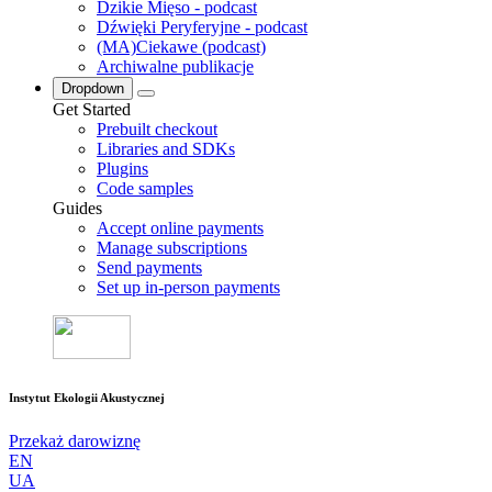
Dzikie Mięso - podcast
Dźwięki Peryferyjne - podcast
(MA)Ciekawe (podcast)
Archiwalne publikacje
Dropdown
Get Started
Prebuilt checkout
Libraries and SDKs
Plugins
Code samples
Guides
Accept online payments
Manage subscriptions
Send payments
Set up in-person payments
Instytut Ekologii Akustycznej
Przekaż darowiznę
EN
UA