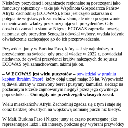
Niektórzy prezydenci i organizacje regionalne są postrzegani jako
francuscy sojusznicy – takie jak Wspólnota Gospodarcza Państw
Afryki Zachodniej (ECOWAS), która jest często oskarżana o
potępianie wojskowych zamachów stanu, ale nie o przejmowanie i
cementowanie władzy przez urzędujących prezydentów. Gdy
doszło do zamachu stanu w Nigrze, ECOWAS zagroziła inwazją,
natomiast gdy prezydent Senegalu odwołał wybory, wydała jedynie
oświadczenie zachęcające go do ich przeprowadzenia.
Przywódca junty w Burkina Faso, który stał się najmłodszym
prezydentem na świecie, gdy przejął władzę w 2022 r., powiedział
niedawno, że cywilni prezydenci krajów należących do sojuszu
ECOWAS byli zamachowcami takimi jak on.
– W ECOWAS jest wielu puczystów –
powiedział w grudniu
kapitan Ibrahim Traoré
, który objął urząd mając 36 lat. Wypowiedź
tą dawał ubrany w czerwony beret i pustynny kamuflaż, siedząc na
pozłacanym krześle zajmowanym niegdyś przez jego cywilnego
poprzednika.
– Oni nigdy nie przestrzegali własnych zasad.
Wielu mieszkańców Afryki Zachodniej zgadza się z tym i staje się
coraz bardziej otwartych na wojskową odmianę puczu niż kiedyś.
W Mali, Burkina Faso i Nigrze junty są często postrzegane jako
reprezentujące ludzi i ich interesy, podczas gdy wybrani przywódcy