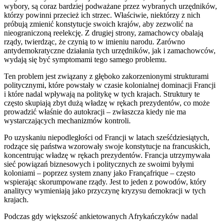
wybory, są coraz bardziej podważane przez wybranych urzędników,
którzy powinni przecież ich strzec. Właściwie, niektórzy z nich
próbują zmienić konstytucje swoich krajów, aby zezwolić na
nieograniczoną reelekcję. Z drugiej strony, zamachowcy obalają
rządy, twierdząc, że czynią to w imieniu narodu. Zarówno
antydemokratyczne działania tych urzędników, jak i zamachowców,
wydają się być symptomami tego samego problemu.
Ten problem jest związany z głęboko zakorzenionymi strukturami
politycznymi, które powstały w czasie kolonialnej dominacji Francji
i które nadal wpływają na politykę w tych krajach. Struktury te
często skupiają zbyt dużą władzę w rękach prezydentów, co może
prowadzić właśnie do autokracji – zwłaszcza kiedy nie ma
wystarczających mechanizmów kontroli.
Po uzyskaniu niepodległości od Francji w latach sześćdziesiątych,
rodzące się państwa wzorowały swoje konstytucje na francuskich,
koncentrując władzę w rękach prezydentów. Francja utrzymywała
sieć powiązań biznesowych i politycznych ze swoimi byłymi
koloniami – poprzez system znany jako Françafrique – często
wspierając skorumpowane rządy. Jest to jeden z powodów, który
analitycy wymieniają jako przyczynę kryzysu demokracji w tych
krajach.
Podczas gdy większość ankietowanych Afrykańczyków nadal