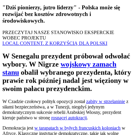
"Dziś pionierzy, jutro liderzy" - Polska może się
rozwijać bez kosztów zdrowotnych i
środowiskowych.
PRZECZYTAJ NASZE STANOWISKO EKSPERCKIE
WOBEC PROJEKTU
LOCAL CONTENT. Z KORZYŚCIĄ DLA POLSKI
W Senegalu prezydent próbował odwołać
wybory. W Nigrze
wojskowy zamach
stanu
obalił wybranego prezydenta, który
prawie rok później nadal jest więziony w
swoim pałacu prezydenckim.
W Czadzie czołowy polityk opozycji został
zabity w strzelaninie
z
siłami bezpieczeństwa, a w Tunezji, niegdyś jedynym
demokratycznym sukcesie rebelii Arabskiej Wiosny, prezydent
kieruje państwo w stronę
rosnącej autokracji
.
Demokracja jest
w tarapatach w byłych francuskich koloniach
w
Afryce. Klasyczne instytucje demokratyczne, takie jak wolne