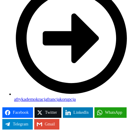
afryka
demokracja
francja
korupcja
Facebook
Twitter
LinkedIn
WhatsApp
Telegram
Gmail