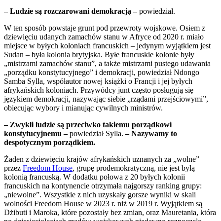
– Ludzie są rozczarowani demokracją –
powiedział.
W ten sposób powstaje grunt pod przewroty wojskowe. Osiem z
dziewięciu udanych zamachów stanu w Afryce od 2020 r. miało
miejsce w byłych koloniach francuskich – jedynym wyjątkiem jest
Sudan – była kolonia brytyjska. Byłe francuskie kolonie były
„mistrzami zamachów stanu”, a także mistrzami pustego udawania
„porządku konstytucyjnego” i demokracji, powiedział Ndongo
Samba Sylla, współautor nowej książki o Francji i jej byłych
afrykańskich koloniach. Przywódcy junt często posługują się
językiem demokracji, nazywając siebie „rządami przejściowymi”,
obiecując wybory i mianując cywilnych ministrów.
– Zwykli ludzie są przeciwko takiemu porządkowi
konstytucyjnemu –
powiedział Sylla.
– Nazywamy to
despotycznym porządkiem.
Żaden z dziewięciu krajów afrykańskich uznanych za „wolne”
przez
Freedom House
, grupę prodemokratyczną, nie jest byłą
kolonią francuską. W dodatku połowa z 20 byłych kolonii
francuskich na kontynencie otrzymała najgorszy ranking grupy:
„niewolne”. Wszystkie z nich uzyskały gorsze wyniki w skali
wolności Freedom House w 2023 r. niż w 2019 r. Wyjątkiem są
Dżibuti i Maroka, które pozostały bez zmian, oraz Mauretania, która