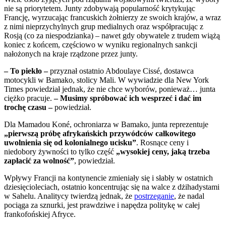
nie są priorytetem. Junty zdobywają popularność krytykując
Francję, wyrzucając francuskich żołnierzy ze swoich krajów, a wraz
z nimi nieprzychylnych grup medialnych oraz współpracując z
Rosją (co za niespodzianka) – nawet gdy obywatele z trudem wiążą
koniec z końcem, częściowo w wyniku regionalnych sankcji
nałożonych na kraje rządzone przez junty.
– To piekło –
przyznał ostatnio Abdoulaye Cissé, dostawca
motocykli w Bamako, stolicy Mali. W wywiadzie dla New York
Times powiedział jednak, że nie chce wyborów, ponieważ… junta
ciężko pracuje.
– Musimy spróbować ich wesprzeć i dać im
trochę czasu –
powiedział.
Dla Mamadou Koné, ochroniarza w Bamako, junta reprezentuje
„pierwszą próbę afrykańskich przywódców całkowitego
uwolnienia się od kolonialnego ucisku”
. Rosnące ceny i
niedobory żywności to tylko część
„wysokiej ceny, jaką trzeba
zapłacić za wolność”
, powiedział.
Wpływy Francji na kontynencie zmieniały się i słabły w ostatnich
dziesięcioleciach, ostatnio koncentrując się na walce z dżihadystami
w Sahelu. Analitycy twierdzą jednak, że
postrzeganie
, że nadal
pociąga za sznurki, jest prawdziwe i napędza politykę w całej
frankofońskiej Afryce.