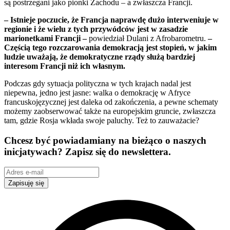
są postrzegani jako pionki Zachodu – a zwłaszcza Francji.
– Istnieje poczucie, że Francja naprawdę dużo interweniuje w
regionie i że wielu z tych przywódców jest w zasadzie
marionetkami Francji –
powiedział Dulani z Afrobarometru.
–
Częścią tego rozczarowania demokracją jest stopień, w jakim
ludzie uważają, że demokratyczne rządy służą bardziej
interesom Francji niż ich własnym.
Podczas gdy sytuacja polityczna w tych krajach nadal jest
niepewna, jedno jest jasne: walka o demokrację w Afryce
francuskojęzycznej jest daleka od zakończenia, a pewne schematy
możemy zaobserwować także na europejskim gruncie, zwłaszcza
tam, gdzie Rosja wkłada swoje paluchy. Też to zauważacie?
Chcesz być powiadamiany na bieżąco o naszych
inicjatywach? Zapisz się do newslettera.
Zapisuję się