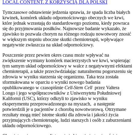
LOCAL CONTENT. Z KORZYŚCIĄ DLA POLSKI
Tymczasowe odstawienie jedzenia sprawia, że spada liczba białych
krwinek, komórek układu odpornościowego obecnych we krwi,
które jednak wzrastają do standardowego poziomu, kiedy powraca
się do przyjmowania posiłków. Najnowsze badanie wykazało, że
zjawisko to pozwala chorym na różnego rodzaju nowotwory znosić
w większym stopniu uboczne skutki chemioterapii, wpływające
negatywnie zwłaszcza na układ odpornościowy.
Poszczenie przez pewien okres czasu może wpływać na
zwiększenie wymiany komórek macierzystych we krwi, wspierając
tym samym układ odpornościowy w walce z negatywnymi efektami
chemioterapii, a także przeciwdziałając naturalnemu pogorszeniu się
zdrowia w wyniku starzenia się organizmu. Taka teza została
sformułowana w oparciu o wyniki nowego badania
opublikowanego w czasopiśmie
Cell-Stem Cell
przez Valtera
Longo i jego współpracowników z Uniwersytetu Południowej
Kalifornii (USC), którzy odkryli to zjawisko w wyniku
eksperymentu przeprowadzonego na myszach, a następnie
potwierdzili je u pacjentów z chorobą nowotworową. Otrzymane
rezultaty mogą mieć istotne skutki dla zdrowia i jakości życia
przyjmujących chemioterapię, ludzi starszych i osób z zaburzeniami
układu odpornościowego.