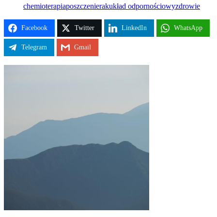
chemioterapia
poszczenie
rak
układ odpornościowy
zdrowie
Facebook
Twitter
LinkedIn
WhatsApp
Telegram
Gmail