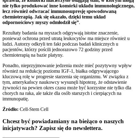
sprawia, że komórki macierzyste osiągają stan, w którym mogą
nie tylko produkować inne komórki układu immunologicznego,
lecz również odwracać immunosupresję spowodowaną
chemioterapią. Jak się okazało, dzięki temu układ
odpornościowy myszy odmłodził się”
.
Rezultaty badania na myszach odgrywają istotne znaczenie,
ponieważ ochrona przed utratą leukocytów ma miejsce również u
ludzi. Autorzy odkryli ten fakt podczas badań klinicznych u
pacjentów, którzy pościli jednorazowo 72 godziny przed
chemioterapią na bazie platyny.
Ponadto, nieprzyjmowanie jedzenia może mieć pozytywny wpływ
również na redukcję poziomu IGF-1, białka odgrywającego
kluczową rolę w progresie starzenia się organizmu. W związku z
tym, amerykańscy naukowcy wysunęli hipotezę, że odstawienie
żywności na pewien okres czasu może być korzystne nie tylko dla
chorych na raka, ale także dla osób starszych i cierpiących na
immunopatię.
Źródło:
Cell-Stem Cell
Chcesz być powiadamiany na bieżąco o naszych
inicjatywach? Zapisz się do newslettera.