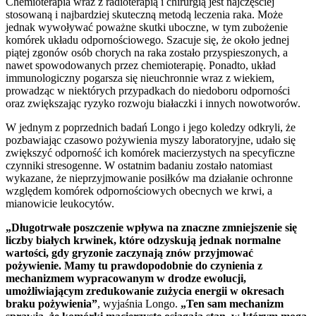
Chemioterapia wraz z radioterapią i chirurgią jest najczęściej
stosowaną i najbardziej skuteczną metodą leczenia raka. Może
jednak wywoływać poważne skutki uboczne, w tym zubożenie
komórek układu odpornościowego. Szacuje się, że około jednej
piątej zgonów osób chorych na raka zostało przyspieszonych, a
nawet spowodowanych przez chemioterapię. Ponadto, układ
immunologiczny pogarsza się nieuchronnie wraz z wiekiem,
prowadząc w niektórych przypadkach do niedoboru odporności
oraz zwiększając ryzyko rozwoju białaczki i innych nowotworów.
W jednym z poprzednich badań Longo i jego koledzy odkryli, że
pozbawiając czasowo pożywienia myszy laboratoryjne, udało się
zwiększyć odporność ich komórek macierzystych na specyficzne
czynniki stresogenne. W ostatnim badaniu zostało natomiast
wykazane, że nieprzyjmowanie posiłków ma działanie ochronne
względem komórek odpornościowych obecnych we krwi, a
mianowicie leukocytów.
„Długotrwałe poszczenie wpływa na znaczne zmniejszenie się
liczby białych krwinek, które odzyskują jednak normalne
wartości, gdy gryzonie zaczynają znów przyjmować
pożywienie. Mamy tu prawdopodobnie do czynienia z
mechanizmem wypracowanym w drodze ewolucji,
umożliwiającym zredukowanie zużycia energii w okresach
braku pożywienia”
, wyjaśnia Longo.
„Ten sam mechanizm