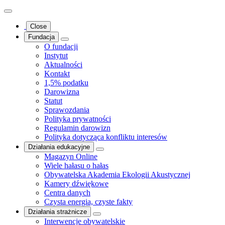
Close
Fundacja
O fundacji
Instytut
Aktualności
Kontakt
1,5% podatku
Darowizna
Statut
Sprawozdania
Polityka prywatności
Regulamin darowizn
Polityka dotycząca konfliktu interesów
Działania edukacyjne
Magazyn Online
Wiele hałasu o hałas
Obywatelska Akademia Ekologii Akustycznej
Kamery dźwiękowe
Centra danych
Czysta energia, czyste fakty
Działania strażnicze
Interwencje obywatelskie