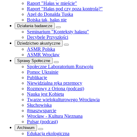
Raport "Hałas w mieście"
Raport "Hałas pod czy poza kontrolą?"
Apel do Donalda Tuska
Boiska tak, hałas nie
Działania badawcze
Seminarium "Konteksty hałasu"
Decybele Przyszłości
Dziedzictwo akustyczne
ASMR Polska
ASMR Wrocław
Sprawy Społeczne
Społeczne Laboratorium Rozwoju
Pomoc Ukrainie
Publikacje
Niewidzialna ręka przemocy
Rozmowy z Oriona (podcast)
Nauka jest Kobietą
Twarze wielokulturowego Wrocławia
Słuchowiska
#maszwsparcie
Wrocław - Kultura Nieznana
Pulsar (podcast)
Archiwum
Edukacja ekologiczna