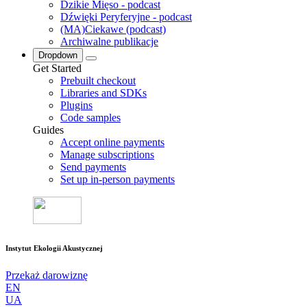
Dzikie Mięso - podcast
Dźwięki Peryferyjne - podcast
(MA)Ciekawe (podcast)
Archiwalne publikacje
Dropdown
Get Started
Prebuilt checkout
Libraries and SDKs
Plugins
Code samples
Guides
Accept online payments
Manage subscriptions
Send payments
Set up in-person payments
Instytut Ekologii Akustycznej
Przekaż darowiznę
EN
UA