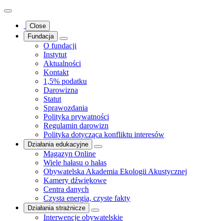
Close
Fundacja
O fundacji
Instytut
Aktualności
Kontakt
1,5% podatku
Darowizna
Statut
Sprawozdania
Polityka prywatności
Regulamin darowizn
Polityka dotycząca konfliktu interesów
Działania edukacyjne
Magazyn Online
Wiele hałasu o hałas
Obywatelska Akademia Ekologii Akustycznej
Kamery dźwiękowe
Centra danych
Czysta energia, czyste fakty
Działania strażnicze
Interwencje obywatelskie