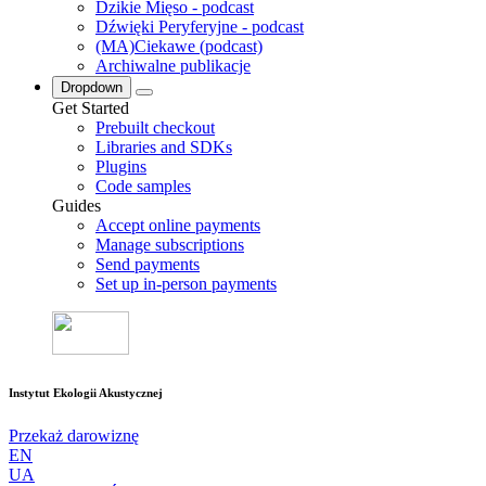
Dzikie Mięso - podcast
Dźwięki Peryferyjne - podcast
(MA)Ciekawe (podcast)
Archiwalne publikacje
Dropdown
Get Started
Prebuilt checkout
Libraries and SDKs
Plugins
Code samples
Guides
Accept online payments
Manage subscriptions
Send payments
Set up in-person payments
Instytut Ekologii Akustycznej
Przekaż darowiznę
EN
UA