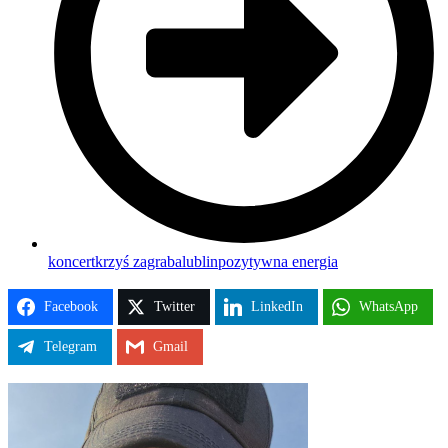
koncert
krzyś zagraba
lublin
pozytywna energia
Facebook
Twitter
LinkedIn
WhatsApp
Telegram
Gmail