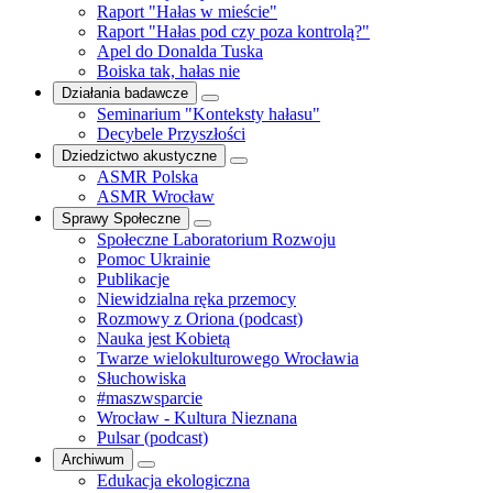
Raport "Hałas w mieście"
Raport "Hałas pod czy poza kontrolą?"
Apel do Donalda Tuska
Boiska tak, hałas nie
Działania badawcze
Seminarium "Konteksty hałasu"
Decybele Przyszłości
Dziedzictwo akustyczne
ASMR Polska
ASMR Wrocław
Sprawy Społeczne
Społeczne Laboratorium Rozwoju
Pomoc Ukrainie
Publikacje
Niewidzialna ręka przemocy
Rozmowy z Oriona (podcast)
Nauka jest Kobietą
Twarze wielokulturowego Wrocławia
Słuchowiska
#maszwsparcie
Wrocław - Kultura Nieznana
Pulsar (podcast)
Archiwum
Edukacja ekologiczna