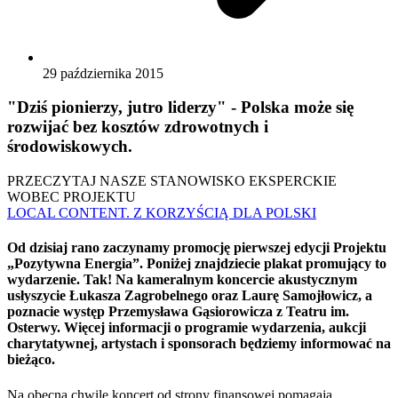
29 października 2015
"Dziś pionierzy, jutro liderzy" - Polska może się
rozwijać bez kosztów zdrowotnych i
środowiskowych.
PRZECZYTAJ NASZE STANOWISKO EKSPERCKIE
WOBEC PROJEKTU
LOCAL CONTENT. Z KORZYŚCIĄ DLA POLSKI
Od dzisiaj rano zaczynamy promocję pierwszej edycji Projektu
„Pozytywna Energia”. Poniżej znajdziecie plakat promujący to
wydarzenie. Tak! Na kameralnym koncercie akustycznym
usłyszycie Łukasza Zagrobelnego oraz Laurę Samojłowicz, a
poznacie występ Przemysława Gąsiorowicza z Teatru im.
Osterwy. Więcej informacji o programie wydarzenia, aukcji
charytatywnej, artystach i sponsorach będziemy informować na
bieżąco.
Na obecną chwilę koncert od strony finansowej pomagają