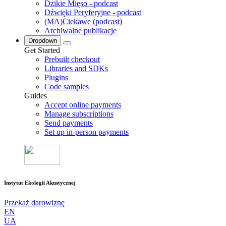
Dzikie Mięso - podcast
Dźwięki Peryferyjne - podcast
(MA)Ciekawe (podcast)
Archiwalne publikacje
Dropdown
Get Started
Prebuilt checkout
Libraries and SDKs
Plugins
Code samples
Guides
Accept online payments
Manage subscriptions
Send payments
Set up in-person payments
Instytut Ekologii Akustycznej
Przekaż darowiznę
EN
UA