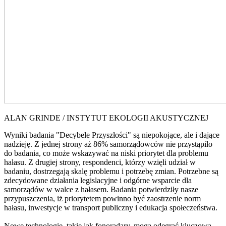
ALAN GRINDE / INSTYTUT EKOLOGII AKUSTYCZNEJ
Wyniki badania "Decybele Przyszłości" są niepokojące, ale i dające
nadzieję. Z jednej strony aż 86% samorządowców nie przystąpiło
do badania, co może wskazywać na niski priorytet dla problemu
hałasu. Z drugiej strony, respondenci, którzy wzięli udział w
badaniu, dostrzegają skalę problemu i potrzebę zmian. Potrzebne są
zdecydowane działania legislacyjne i odgórne wsparcie dla
samorządów w walce z hałasem. Badania potwierdziły nasze
przypuszczenia, iż priorytetem powinno być zaostrzenie norm
hałasu, inwestycje w transport publiczny i edukacja społeczeństwa.
Nowe technologie, takie jak fonoradary, mogą odegrać kluczową