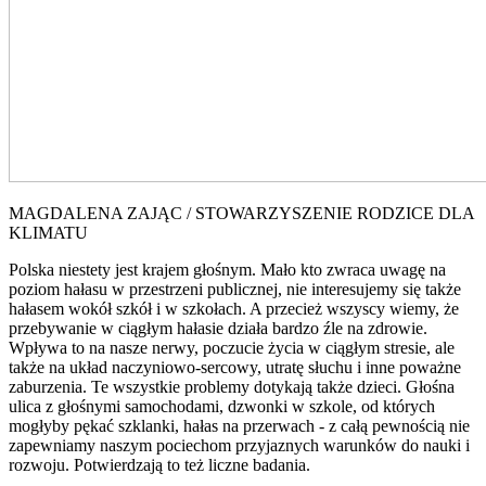
MAGDALENA ZAJĄC / STOWARZYSZENIE RODZICE DLA
KLIMATU
Polska niestety jest krajem głośnym. Mało kto zwraca uwagę na
poziom hałasu w przestrzeni publicznej, nie interesujemy się także
hałasem wokół szkół i w szkołach. A przecież wszyscy wiemy, że
przebywanie w ciągłym hałasie działa bardzo źle na zdrowie.
Wpływa to na nasze nerwy, poczucie życia w ciągłym stresie, ale
także na układ naczyniowo-sercowy, utratę słuchu i inne poważne
zaburzenia. Te wszystkie problemy dotykają także dzieci. Głośna
ulica z głośnymi samochodami, dzwonki w szkole, od których
mogłyby pękać szklanki, hałas na przerwach - z całą pewnością nie
zapewniamy naszym pociechom przyjaznych warunków do nauki i
rozwoju. Potwierdzają to też liczne badania.