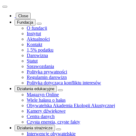
Close
Fundacja
O fundacji
Instytut
Aktualności
Kontakt
1,5% podatku
Darowizna
Statut
Sprawozdania
Polityka prywatności
Regulamin darowizn
Polityka dotycząca konfliktu interesów
Działania edukacyjne
Magazyn Online
Wiele hałasu o hałas
Obywatelska Akademia Ekologii Akustycznej
Kamery dźwiękowe
Centra danych
Czysta energia, czyste fakty
Działania strażnicze
Interwencje obywatelskie