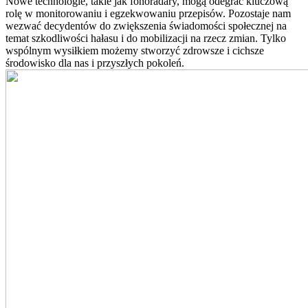
Nowe technologie, takie jak fonoradary, mogą odegrać kluczową
rolę w monitorowaniu i egzekwowaniu przepisów. Pozostaje nam
wezwać decydentów do zwiększenia świadomości społecznej na
temat szkodliwości hałasu i do mobilizacji na rzecz zmian. Tylko
wspólnym wysiłkiem możemy stworzyć zdrowsze i cichsze
środowisko dla nas i przyszłych pokoleń.