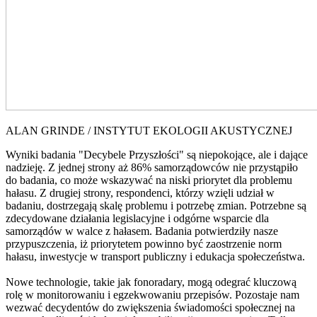
ALAN GRINDE / INSTYTUT EKOLOGII AKUSTYCZNEJ
Wyniki badania "Decybele Przyszłości" są niepokojące, ale i dające
nadzieję. Z jednej strony aż 86% samorządowców nie przystąpiło
do badania, co może wskazywać na niski priorytet dla problemu
hałasu. Z drugiej strony, respondenci, którzy wzięli udział w
badaniu, dostrzegają skalę problemu i potrzebę zmian. Potrzebne są
zdecydowane działania legislacyjne i odgórne wsparcie dla
samorządów w walce z hałasem. Badania potwierdziły nasze
przypuszczenia, iż priorytetem powinno być zaostrzenie norm
hałasu, inwestycje w transport publiczny i edukacja społeczeństwa.
Nowe technologie, takie jak fonoradary, mogą odegrać kluczową
rolę w monitorowaniu i egzekwowaniu przepisów. Pozostaje nam
wezwać decydentów do zwiększenia świadomości społecznej na