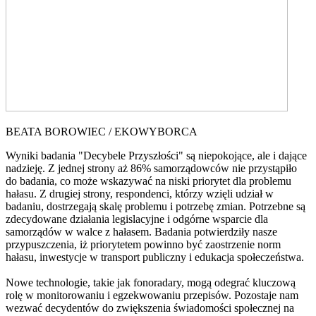
BEATA BOROWIEC / EKOWYBORCA
Wyniki badania "Decybele Przyszłości" są niepokojące, ale i dające
nadzieję. Z jednej strony aż 86% samorządowców nie przystąpiło
do badania, co może wskazywać na niski priorytet dla problemu
hałasu. Z drugiej strony, respondenci, którzy wzięli udział w
badaniu, dostrzegają skalę problemu i potrzebę zmian. Potrzebne są
zdecydowane działania legislacyjne i odgórne wsparcie dla
samorządów w walce z hałasem. Badania potwierdziły nasze
przypuszczenia, iż priorytetem powinno być zaostrzenie norm
hałasu, inwestycje w transport publiczny i edukacja społeczeństwa.
Nowe technologie, takie jak fonoradary, mogą odegrać kluczową
rolę w monitorowaniu i egzekwowaniu przepisów. Pozostaje nam
wezwać decydentów do zwiększenia świadomości społecznej na