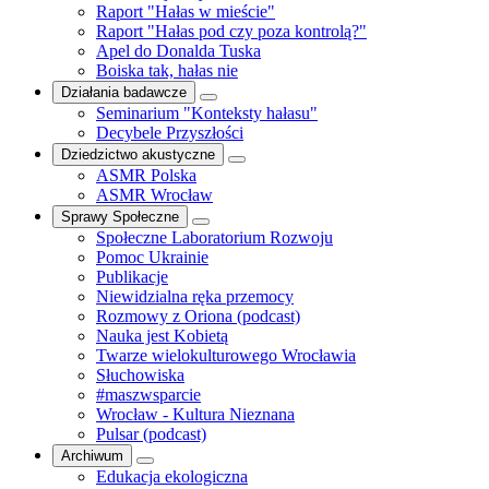
Raport "Hałas w mieście"
Raport "Hałas pod czy poza kontrolą?"
Apel do Donalda Tuska
Boiska tak, hałas nie
Działania badawcze
Seminarium "Konteksty hałasu"
Decybele Przyszłości
Dziedzictwo akustyczne
ASMR Polska
ASMR Wrocław
Sprawy Społeczne
Społeczne Laboratorium Rozwoju
Pomoc Ukrainie
Publikacje
Niewidzialna ręka przemocy
Rozmowy z Oriona (podcast)
Nauka jest Kobietą
Twarze wielokulturowego Wrocławia
Słuchowiska
#maszwsparcie
Wrocław - Kultura Nieznana
Pulsar (podcast)
Archiwum
Edukacja ekologiczna