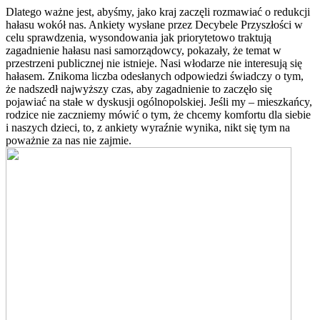
Dlatego ważne jest, abyśmy, jako kraj zaczęli rozmawiać o redukcji
hałasu wokół nas. Ankiety wysłane przez Decybele Przyszłości w
celu sprawdzenia, wysondowania jak priorytetowo traktują
zagadnienie hałasu nasi samorządowcy, pokazały, że temat w
przestrzeni publicznej nie istnieje. Nasi włodarze nie interesują się
hałasem. Znikoma liczba odesłanych odpowiedzi świadczy o tym,
że nadszedł najwyższy czas, aby zagadnienie to zaczęło się
pojawiać na stałe w dyskusji ogólnopolskiej. Jeśli my – mieszkańcy,
rodzice nie zaczniemy mówić o tym, że chcemy komfortu dla siebie
i naszych dzieci, to, z ankiety wyraźnie wynika, nikt się tym na
poważnie za nas nie zajmie.