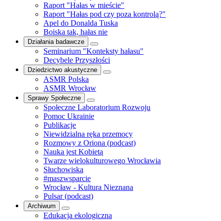
Raport "Hałas w mieście"
Raport "Hałas pod czy poza kontrolą?"
Apel do Donalda Tuska
Boiska tak, hałas nie
Działania badawcze
Seminarium "Konteksty hałasu"
Decybele Przyszłości
Dziedzictwo akustyczne
ASMR Polska
ASMR Wrocław
Sprawy Społeczne
Społeczne Laboratorium Rozwoju
Pomoc Ukrainie
Publikacje
Niewidzialna ręka przemocy
Rozmowy z Oriona (podcast)
Nauka jest Kobietą
Twarze wielokulturowego Wrocławia
Słuchowiska
#maszwsparcie
Wrocław - Kultura Nieznana
Pulsar (podcast)
Archiwum
Edukacja ekologiczna