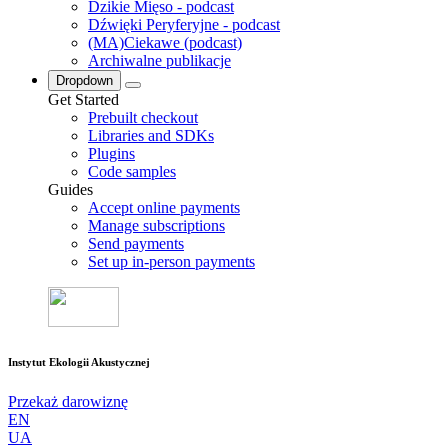
Dzikie Mięso - podcast
Dźwięki Peryferyjne - podcast
(MA)Ciekawe (podcast)
Archiwalne publikacje
Dropdown
Get Started
Prebuilt checkout
Libraries and SDKs
Plugins
Code samples
Guides
Accept online payments
Manage subscriptions
Send payments
Set up in-person payments
Instytut Ekologii Akustycznej
Przekaż darowiznę
EN
UA