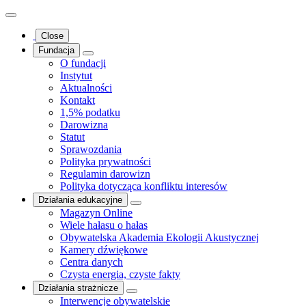
Close
Fundacja
O fundacji
Instytut
Aktualności
Kontakt
1,5% podatku
Darowizna
Statut
Sprawozdania
Polityka prywatności
Regulamin darowizn
Polityka dotycząca konfliktu interesów
Działania edukacyjne
Magazyn Online
Wiele hałasu o hałas
Obywatelska Akademia Ekologii Akustycznej
Kamery dźwiękowe
Centra danych
Czysta energia, czyste fakty
Działania strażnicze
Interwencje obywatelskie