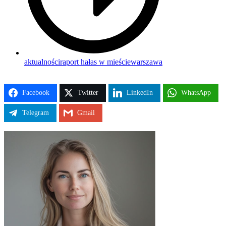
aktualności
raport hałas w mieście
warszawa
Facebook
Twitter
LinkedIn
WhatsApp
Telegram
Gmail