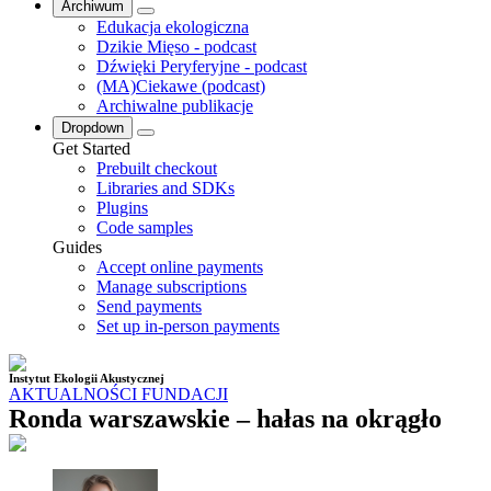
Archiwum
Edukacja ekologiczna
Dzikie Mięso - podcast
Dźwięki Peryferyjne - podcast
(MA)Ciekawe (podcast)
Archiwalne publikacje
Dropdown
Get Started
Prebuilt checkout
Libraries and SDKs
Plugins
Code samples
Guides
Accept online payments
Manage subscriptions
Send payments
Set up in-person payments
Instytut Ekologii Akustycznej
AKTUALNOŚCI FUNDACJI
Ronda warszawskie – hałas na okrągło