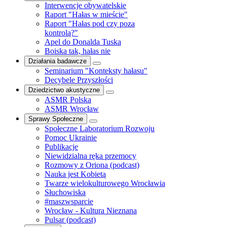
Interwencje obywatelskie
Raport "Hałas w mieście"
Raport "Hałas pod czy poza
kontrolą?"
Apel do Donalda Tuska
Boiska tak, hałas nie
Działania badawcze
Seminarium "Konteksty hałasu"
Decybele Przyszłości
Dziedzictwo akustyczne
ASMR Polska
ASMR Wrocław
Sprawy Społeczne
Społeczne Laboratorium Rozwoju
Pomoc Ukrainie
Publikacje
Niewidzialna ręka przemocy
Rozmowy z Oriona (podcast)
Nauka jest Kobietą
Twarze wielokulturowego Wrocławia
Słuchowiska
#maszwsparcie
Wrocław - Kultura Nieznana
Pulsar (podcast)