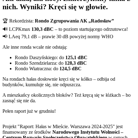
nich. Wyniki? Kręci się w głowie.
🏆 Rekordzista:
Rondo Zgrupowania AK „Radosław”
🔊 LCPKmax
130,3 dBC
– to poziom startującego odrzutowca!
📢 LAeq 79,1 dB – prawie 30 dB powyżej normy WHO
Ale inne ronda wcale nie odstają:
Rondo Daszyńskiego: do
125,1 dBC
Rondo Szendzielarza: do
128,3 dBC
Rondo Wiatraczna: do
124,5 dBC
Na rondach hałas dosłownie kręci się w kółko – odbija od
budynków, kumuluje się, nie odpuszcza.
A mieszkańcy okolicznych bloków? Też kręcą się w łóżkach – bo
zasnąć się nie da.
Pełen raport już w grudniu!
Projekt "Raport: Hałas w Mieście. Warszawa 2024-2025" jest
finansowany ze środków
Narodowego Instytutu Wolności –
Centrum Rozwoju Społeczeństwa Obywatelskiego
w ramach