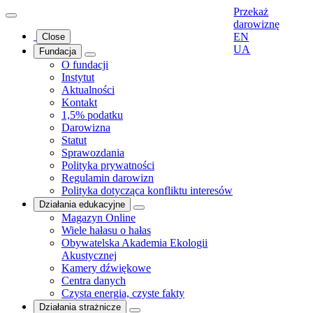
Przekaż
darowiznę
EN
Close
UA
Fundacja
O fundacji
Instytut
Aktualności
Kontakt
1,5% podatku
Darowizna
Statut
Sprawozdania
Polityka prywatności
Regulamin darowizn
Polityka dotycząca konfliktu interesów
Działania edukacyjne
Magazyn Online
Wiele hałasu o hałas
Obywatelska Akademia Ekologii
Akustycznej
Kamery dźwiękowe
Centra danych
Czysta energia, czyste fakty
Działania strażnicze