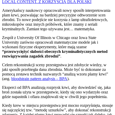
LOCAL CONTENT. Z KORZYŚCIĄ DLA POLSKI
Amerykańscy naukowcy opracowali nowy sposób interpretowania
plam krwi, pozwalając na bardziej precyzyjne odtworzenie scen
zbrodni. To nowe podejście nie korzysta z lamp ultrafioletowych,
mikroskopów oraz innych próbówek, które znamy z seriali
kryminalnych. Zamiast tego używana jest… matematyka.
Zespół z University Of Illinois w Chicago oraz Iowa State
University zarówno opracowali matematyczne modele jak i
wykonani fizyczne eksperymenty, które mają szanse
“przezwyciężyć słabości obecnych kryminalistycznych metod
rozwiązywania zagadek zbrodni”
.
Celem rekonstrukcji sceny przestępstwa jest zdobycie wiedzy, w
jaki sposób przebiegła dana zbrodnia. Może być to dokonane za
pomocą zestawu technik nazwanych “analizą wzoru plamy krwi”
(ang.
bloodstrain pattern analysis – BPA
).
Eksperci od BPA analizują rozprysk krwi, aby dowiedzieć się, jaka
broń została użyta w przestępstwie, kiedy się ono wydarzyło oraz
gdzie napastnik i ofiara znajdowali się w chwili jego popełnienia.
Kiedy krew w miejscu przestępstwa jest mocno rozpryśnięta, stosuje
się najczęściej tzw. “metodę sznurków”, aby dokonać rekonstrukcji
zdarzenia. Z każdej plamy krwi prowadzi się sznurki tak daleko, jak