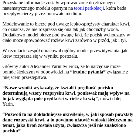
Pozyskane informacje zostały wprowadzone do złożonego
matematycznego modelu opartym na
teorii perkolacji
, która bada
przepływ cieczy przez porowate medium.
Modelowanie to bierze pod uwagę lepko-sprężysty charakter krwi,
co oznacza, że nie rozprasza się ona tak jak chociażby woda.
Dodatkowo model bierze pod uwagę fakt, że pocisk wchodzący w
ciało może spowodować rozlew krwi zarówno w przód, jak i tył.
W rezultacie zespół opracował ogólny model przewidywania ,jak
krew rozprasza się w wyniku postrzału.
Główny autor Alexander Yarin twierdzi, że to narzędzie może
pomóc śledczym w odpowiedzi na
“trudne pytania”
związane z
miejscem przestępstwa.
“Nasze wyniki wykazały, że kształt i prędkość pocisku
determinują wzory rozprysku krwi, ponieważ mają wpływ na
to jak wygląda pole prędkości w ciele z krwią”
, mówi dalej
Yarin.
“Pozwoli to na dokładniejsze określenie, w jaki sposób powstały
dane rozpryski krwi, a to powinno ułatwić wnioski śledczym na
temat, jaka broń została użyta, zwłaszcza jeśli nie znaleziono
pocisku”
.