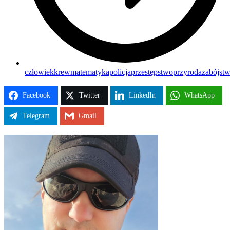
człowiek
krew
matematyka
policja
przestępstwo
przyroda
zabójst
Facebook
Twitter
LinkedIn
WhatsApp
Telegram
Gmail