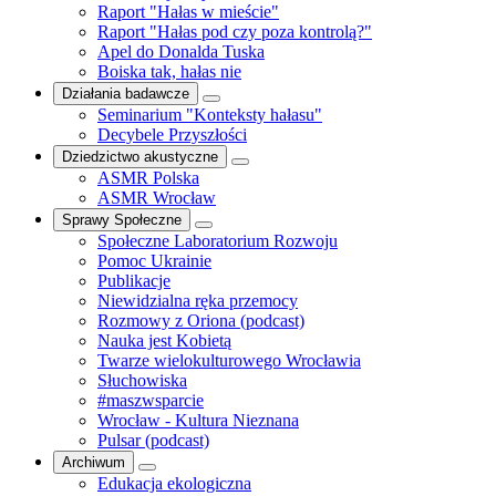
Raport "Hałas w mieście"
Raport "Hałas pod czy poza kontrolą?"
Apel do Donalda Tuska
Boiska tak, hałas nie
Działania badawcze
Seminarium "Konteksty hałasu"
Decybele Przyszłości
Dziedzictwo akustyczne
ASMR Polska
ASMR Wrocław
Sprawy Społeczne
Społeczne Laboratorium Rozwoju
Pomoc Ukrainie
Publikacje
Niewidzialna ręka przemocy
Rozmowy z Oriona (podcast)
Nauka jest Kobietą
Twarze wielokulturowego Wrocławia
Słuchowiska
#maszwsparcie
Wrocław - Kultura Nieznana
Pulsar (podcast)
Archiwum
Edukacja ekologiczna