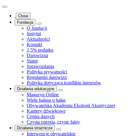
Close
Fundacja
O fundacji
Instytut
Aktualności
Kontakt
1,5% podatku
Darowizna
Statut
Sprawozdania
Polityka prywatności
Regulamin darowizn
Polityka dotycząca konfliktu interesów
Działania edukacyjne
Magazyn Online
Wiele hałasu o hałas
Obywatelska Akademia Ekologii Akustycznej
Kamery dźwiękowe
Centra danych
Czysta energia, czyste fakty
Działania strażnicze
Interwencje obywatelskie