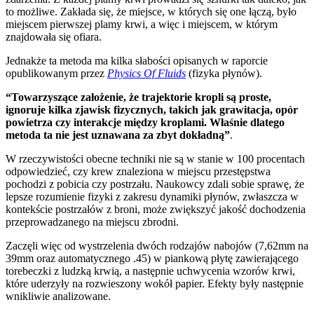
to możliwe. Zakłada się, że miejsce, w których się one łączą, było
miejscem pierwszej plamy krwi, a więc i miejscem, w którym
znajdowała się ofiara.
Jednakże ta metoda ma kilka słabości opisanych w raporcie
opublikowanym przez
Physics Of Fluids
(fizyka płynów).
“Towarzyszące założenie, że trajektorie kropli są proste,
ignoruje kilka zjawisk fizycznych, takich jak grawitacja, opór
powietrza czy interakcje między kroplami. Właśnie dlatego
metoda ta nie jest uznawana za zbyt dokładną”
.
W rzeczywistości obecne techniki nie są w stanie w 100 procentach
odpowiedzieć, czy krew znaleziona w miejscu przestępstwa
pochodzi z pobicia czy postrzału. Naukowcy zdali sobie sprawę, że
lepsze rozumienie fizyki z zakresu dynamiki płynów, zwłaszcza w
kontekście postrzałów z broni, może zwiększyć jakość dochodzenia
przeprowadzanego na miejscu zbrodni.
Zaczęli więc od wystrzelenia dwóch rodzajów nabojów (7,62mm na
39mm oraz automatycznego .45) w piankową płytę zawierającego
torebeczki z ludzką krwią, a następnie uchwycenia wzorów krwi,
które uderzyły na rozwieszony wokół papier. Efekty były następnie
wnikliwie analizowane.