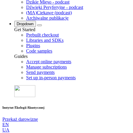
Dzikie Mięso - podcast
Dźwięki Peryferyjne - podcast
(MA)Ciekawe (podcast)
Archiwalne publikacje
Dropdown
Get Started
Prebuilt checkout
Libraries and SDKs
Plugins
Code samples
Guides
Accept online payments
Manage subscriptions
Send payments
Set up in-person payments
Instytut Ekologii Akustycznej
Przekaż darowiznę
EN
UA