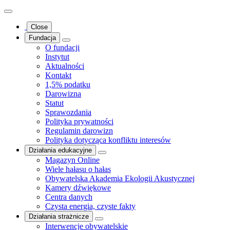
Close
Fundacja
O fundacji
Instytut
Aktualności
Kontakt
1,5% podatku
Darowizna
Statut
Sprawozdania
Polityka prywatności
Regulamin darowizn
Polityka dotycząca konfliktu interesów
Działania edukacyjne
Magazyn Online
Wiele hałasu o hałas
Obywatelska Akademia Ekologii Akustycznej
Kamery dźwiękowe
Centra danych
Czysta energia, czyste fakty
Działania strażnicze
Interwencje obywatelskie