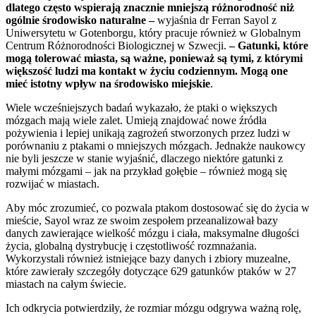
dlatego często wspierają znacznie mniejszą różnorodność niż
ogólnie środowisko naturalne –
wyjaśnia dr Ferran Sayol z
Uniwersytetu w Gotenborgu, który pracuje również w Globalnym
Centrum Różnorodności Biologicznej w Szwecji.
– Gatunki, które
mogą tolerować miasta, są ważne, ponieważ są tymi, z którymi
większość ludzi ma kontakt w życiu codziennym. Mogą one
mieć istotny wpływ na środowisko miejskie
.
Wiele wcześniejszych badań wykazało, że ptaki o większych
mózgach mają wiele zalet. Umieją znajdować nowe źródła
pożywienia i lepiej unikają zagrożeń stworzonych przez ludzi w
porównaniu z ptakami o mniejszych mózgach. Jednakże naukowcy
nie byli jeszcze w stanie wyjaśnić, dlaczego niektóre gatunki z
małymi mózgami – jak na przykład gołębie – również mogą się
rozwijać w miastach.
Aby móc zrozumieć, co pozwala ptakom dostosować się do życia w
mieście, Sayol wraz ze swoim zespołem przeanalizował bazy
danych zawierające wielkość mózgu i ciała, maksymalne długości
życia, globalną dystrybucję i częstotliwość rozmnażania.
Wykorzystali również istniejące bazy danych i zbiory muzealne,
które zawierały szczegóły dotyczące 629 gatunków ptaków w 27
miastach na całym świecie.
Ich odkrycia potwierdziły, że rozmiar mózgu odgrywa ważną rolę,