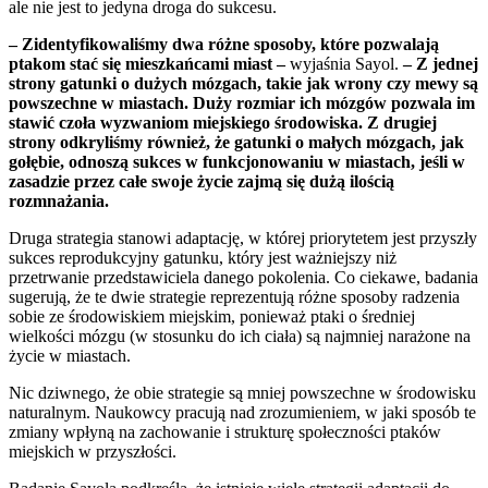
ale nie jest to jedyna droga do sukcesu.
– Zidentyfikowaliśmy dwa różne sposoby, które pozwalają
ptakom stać się mieszkańcami miast –
wyjaśnia Sayol.
– Z jednej
strony gatunki o dużych mózgach, takie jak wrony czy mewy są
powszechne w miastach. Duży rozmiar ich mózgów pozwal
a im
stawić czoła wyzwaniom miejskiego środowiska. Z drugiej
strony odkryliśmy również, że gatunki o małych mózgach, jak
gołębie, odnoszą sukces w funkcjonowaniu w miastach, jeśli w
zasadzie przez całe swoje życie zajmą się dużą ilością
rozmnażania.
Druga strategia stanowi adaptację, w której priorytetem jest przyszły
sukces reprodukcyjny gatunku, który jest ważniejszy niż
przetrwanie przedstawiciela danego pokolenia. Co ciekawe, badania
sugerują, że te dwie strategie reprezentują różne sposoby radzenia
sobie ze środowiskiem miejskim, ponieważ ptaki o średniej
wielkości mózgu (w stosunku do ich ciała) są najmniej narażone na
życie w miastach.
Nic dziwnego, że obie strategie są mniej powszechne w środowisku
naturalnym. Naukowcy pracują nad zrozumieniem, w jaki sposób te
zmiany wpłyną na zachowanie i strukturę społeczności ptaków
miejskich w przyszłości.