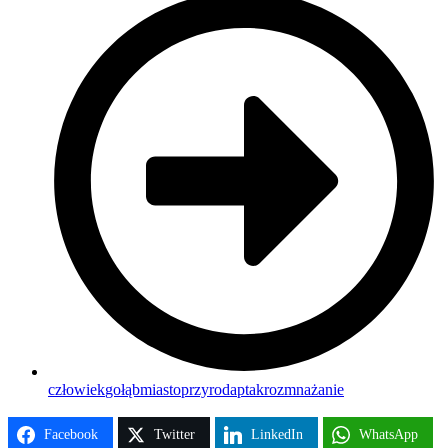
człowiek
gołąb
miasto
przyroda
ptak
rozmnażanie
Facebook
Twitter
LinkedIn
WhatsApp