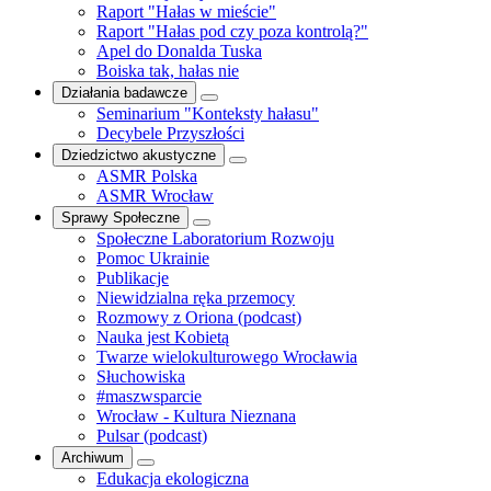
Raport "Hałas w mieście"
Raport "Hałas pod czy poza kontrolą?"
Apel do Donalda Tuska
Boiska tak, hałas nie
Działania badawcze
Seminarium "Konteksty hałasu"
Decybele Przyszłości
Dziedzictwo akustyczne
ASMR Polska
ASMR Wrocław
Sprawy Społeczne
Społeczne Laboratorium Rozwoju
Pomoc Ukrainie
Publikacje
Niewidzialna ręka przemocy
Rozmowy z Oriona (podcast)
Nauka jest Kobietą
Twarze wielokulturowego Wrocławia
Słuchowiska
#maszwsparcie
Wrocław - Kultura Nieznana
Pulsar (podcast)
Archiwum
Edukacja ekologiczna