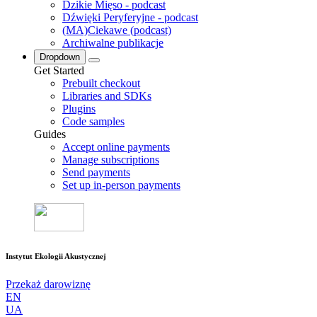
Dzikie Mięso - podcast
Dźwięki Peryferyjne - podcast
(MA)Ciekawe (podcast)
Archiwalne publikacje
Dropdown
Get Started
Prebuilt checkout
Libraries and SDKs
Plugins
Code samples
Guides
Accept online payments
Manage subscriptions
Send payments
Set up in-person payments
Instytut Ekologii Akustycznej
Przekaż darowiznę
EN
UA