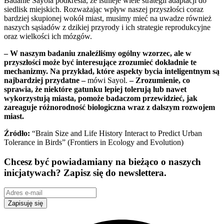
Badanie Sayola podkreśla, że istnieje wiele strategii adaptacji do
siedlisk miejskich. Rozważając wpływ naszej przyszłości coraz
bardziej skupionej wokół miast, musimy mieć na uwadze również
naszych sąsiadów z dzikiej przyrody i ich strategie reprodukcyjne
oraz wielkości ich mózgów.
– W naszym badaniu znaleźliśmy ogólny wzorzec, ale w
przyszłości może być interesujące zrozumieć dokładnie te
mechanizmy. Na przykład, które aspekty bycia inteligentnym są
najbardziej przydatne –
mówi Sayol.
– Zrozumienie, co
sprawia, że niektóre gatunku lepiej tolerują lub nawet
wykorzystują miasta, pomoże badaczom przewidzieć, jak
zareaguje różnorodność biologiczna wraz z dalszym rozwojem
miast.
Źródło:
“Brain Size and Life History Interact to Predict Urban
Tolerance in Birds” (Frontiers in Ecology and Evolution)
Chcesz być powiadamiany na bieżąco o naszych
inicjatywach? Zapisz się do newslettera.
Zapisuję się