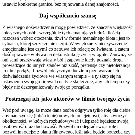
ustawić konkretne granice, bez rujnowania danej znajomości.
Daj
współczuciu
szansę
Z własnego doświadczenia mogę powiedzieć, że znaczna większość
toksycznych osób, szczególnie tych emanujących dużą ilością
roszczeń wobec otoczenia, tkwi w formie mentalnego błota i jest to
sytuacja, której szczerze nie cierpi. Wewnętrzne zanieczyszczenie
emocjonalne jest czymś co zatruwa ich relację ze światem, a zatem
dość sprawnie wpływa na dekonstrukcję życia w ogóle. Zauważ, że
oni sami przeżywają własny ból i zapewne kiedy poznają drogi
prowadzące do innych stanów niż złość, pretensje czy nietolerancja,
to nimi podążą. Pozwól toksycznym ludziom przetwarzać ich
doświadczenia życiowe we własnym tempie – a ty skup się na
ustawieniu swojego firewalla na tyle skutecznie, aby ich tempo czy
błędy nie dezorganizowały twojego porządku.
Postrzegaj ich
jako
aktorów w filmie twojego życia
Weź pod uwagę, że może dana osoba odgrywa tylko rolę dla ciebie,
aby nauczyć się (lub/i ciebie) nowych umiejętności, aby stworzyć
okoliczności, w których rozbudowywać i ulepszać będziesz swoją
osobowość oraz duchowość. Pozwól im odegrać swoją rolę i
pozwól im odejść z planu filmowego, jeśli taka będzie potrzeba czy