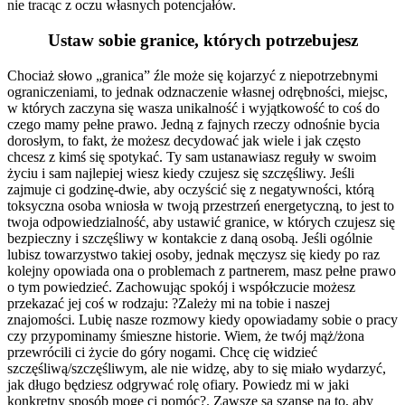
nie tracąc z oczu własnych potencjałów.
Ustaw
sobie
granice, których potrzebujesz
Chociaż słowo „granica” źle może się kojarzyć z niepotrzebnymi
ograniczeniami, to jednak odznaczenie własnej odrębności, miejsc,
w których zaczyna się wasza unikalność i wyjątkowość to coś do
czego mamy pełne prawo. Jedną z fajnych rzeczy odnośnie bycia
dorosłym, to fakt, że możesz decydować jak wiele i jak często
chcesz z kimś się spotykać. Ty sam ustanawiasz reguły w swoim
życiu i sam najlepiej wiesz kiedy czujesz się szczęśliwy. Jeśli
zajmuje ci godzinę-dwie, aby oczyścić się z negatywności, którą
toksyczna osoba wniosła w twoją przestrzeń energetyczną, to jest to
twoja odpowiedzialność, aby ustawić granice, w których czujesz się
bezpieczny i szczęśliwy w kontakcie z daną osobą. Jeśli ogólnie
lubisz towarzystwo takiej osoby, jednak męczysz się kiedy po raz
kolejny opowiada ona o problemach z partnerem, masz pełne prawo
o tym powiedzieć. Zachowując spokój i współczucie możesz
przekazać jej coś w rodzaju: ?Zależy mi na tobie i naszej
znajomości. Lubię nasze rozmowy kiedy opowiadamy sobie o pracy
czy przypominamy śmieszne historie. Wiem, że twój mąż/żona
przewrócili ci życie do góry nogami. Chcę cię widzieć
szczęśliwą/szczęśliwym, ale nie widzę, aby to się miało wydarzyć,
jak długo będziesz odgrywać rolę ofiary. Powiedz mi w jaki
konkretny sposób mogę ci pomóc?. Zawsze są szanse na to, aby