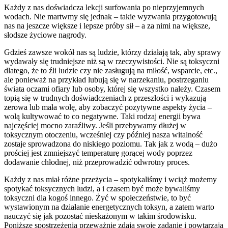
Każdy z nas doświadcza lekcji surfowania po nieprzyjemnych
wodach. Nie martwmy się jednak – takie wyzwania przygotowują
nas na jeszcze większe i lepsze próby sił – a za nimi na większe,
słodsze życiowe nagrody.
Gdzieś zawsze wokół nas są ludzie, którzy działają tak, aby sprawy
wydawały się trudniejsze niż są w rzeczywistości. Nie są toksyczni
dlatego, że to źli ludzie czy nie zasługują na miłość, wsparcie, etc.,
ale ponieważ na przykład lubują się w narzekaniu, postrzeganiu
świata oczami ofiary lub osoby, której się wszystko należy. Czasem
topią się w trudnych doświadczeniach z przeszłości i wykazują
zerowa lub mała wolę, aby zobaczyć pozytywne aspekty życia –
wolą kultywować to co negatywne. Taki rodzaj energii bywa
najczęściej mocno zaraźliwy. Jeśli przebywamy dłużej w
toksycznym otoczeniu, wcześniej czy później nasza witalność
zostaje sprowadzona do niskiego poziomu. Tak jak z wodą – dużo
prościej jest zmniejszyć temperaturę gorącej wody poprzez
dodawanie chłodnej, niż przeprowadzić odwrotny proces.
Każdy z nas miał różne przeżycia – spotykaliśmy i wciąż możemy
spotykać toksycznych ludzi, a i czasem być może bywaliśmy
toksyczni dla kogoś innego. Żyć w społeczeństwie, to być
wystawionym na działanie energetycznych toksyn, a zatem warto
nauczyć się jak pozostać nieskażonym w takim środowisku.
Poniższe spostrzeżenia przeważnie zdają swoje zadanie i powtarzają