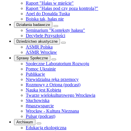
Raport "Hałas w mieście"
Raport "Hałas pod czy poza kontrolą?"
Apel do Donalda Tuska
Boiska tak, hałas nie
Działania badawcze
Seminarium "Konteksty hałasu"
Decybele Przyszłości
Dziedzictwo akustyczne
ASMR Polska
ASMR Wrocław
Sprawy Społeczne
Społeczne Laboratorium Rozwoju
Pomoc Ukrainie
Publikacje
Niewidzialna ręka przemocy
Rozmowy z Oriona (podcast)
Nauka jest Kobietą
Twarze wielokulturowego Wrocławia
Słuchowiska
#maszwsparcie
Wrocław - Kultura Nieznana
Pulsar (podcast)
Archiwum
Edukacja ekologiczna