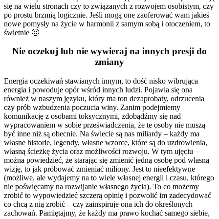
się na wielu stronach czy to związanych z rozwojem osobistym, czy
po prostu brzmią logicznie. Jeśli mogą one zaoferować wam jakieś
nowe pomysły na życie w harmonii z samym sobą i otoczeniem, to
świetnie 🙂
Nie oczekuj lub nie
wywieraj
na innych presji do
zmiany
Energia oczekiwań stawianych innym, to dość nisko wibrująca
energia i powoduje opór wśród innych ludzi. Pojawia się ona
również w naszym języku, który ma ton dezaprobaty, odrzucenia
czy prób wzbudzenia poczucia winy. Zanim podejmiemy
komunikację z osobami toksycznymi, zdobądźmy się nad
wypracowaniem w sobie przeświadczenia, że te osoby nie muszą
być inne niż są obecnie. Na świecie są nas miliardy – każdy ma
własne historie, legendy, własne wzorce, które są do uzdrowienia,
własną ścieżkę życia oraz możliwości rozwoju. W tym ujęciu
można powiedzieć, że starając się zmienić jedną osobę pod własną
wizję, to jak próbować zmieniać miliony. Jest to nieefektywne
(możliwe, ale wydajemy na to wiele własnej energii i czasu, którego
nie poświęcamy na rozwijanie własnego życia). To co możemy
zrobić to wypowiedzieć szczerą opinię i pozwolić im zadecydować
co chcą z nią zrobić – czy zainspiruje ona ich do określonych
zachowań. Pamiętajmy, że każdy ma prawo kochać samego siebie,