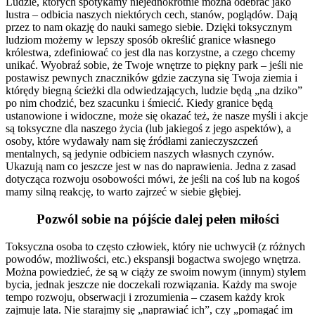
Ludzie, których spotykamy niejednokrotnie można odebrać jako
lustra – odbicia naszych niektórych cech, stanów, poglądów. Dają
przez to nam okazję do nauki samego siebie. Dzięki toksycznym
ludziom możemy w lepszy sposób określić granice własnego
królestwa, zdefiniować co jest dla nas korzystne, a czego chcemy
unikać. Wyobraź sobie, że Twoje wnętrze to piękny park – jeśli nie
postawisz pewnych znaczników gdzie zaczyna się Twoja ziemia i
którędy biegną ścieżki dla odwiedzających, ludzie będą „na dziko”
po nim chodzić, bez szacunku i śmiecić. Kiedy granice będą
ustanowione i widoczne, może się okazać też, że nasze myśli i akcje
są toksyczne dla naszego życia (lub jakiegoś z jego aspektów), a
osoby, które wydawały nam się źródłami zanieczyszczeń
mentalnych, są jedynie odbiciem naszych własnych czynów.
Ukazują nam co jeszcze jest w nas do naprawienia. Jedna z zasad
dotycząca rozwoju osobowości mówi, że jeśli na coś lub na kogoś
mamy silną reakcję, to warto zajrzeć w siebie głębiej.
Pozwól
sobie na pójście dalej pełen miłości
Toksyczna osoba to często człowiek, który nie uchwycił (z różnych
powodów, możliwości, etc.) ekspansji bogactwa swojego wnętrza.
Można powiedzieć, że są w ciąży ze swoim nowym (innym) stylem
bycia, jednak jeszcze nie doczekali rozwiązania. Każdy ma swoje
tempo rozwoju, obserwacji i zrozumienia – czasem każdy krok
zajmuje lata. Nie starajmy się „naprawiać ich”, czy „pomagać im