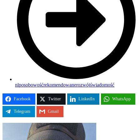
nlp
osobowość
rekomendowane
rozwój
świadomość
Facebook
Twitter
LinkedIn
WhatsApp
Telegram
Gmail