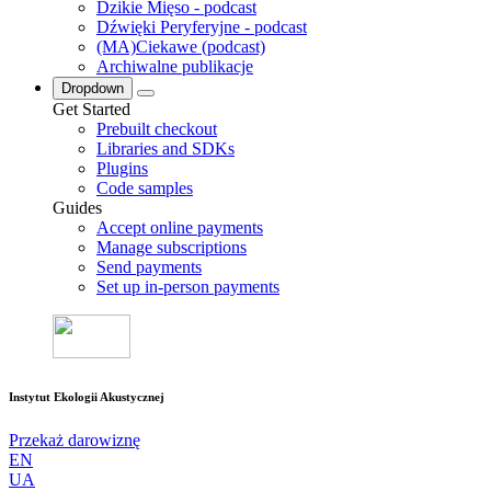
Dzikie Mięso - podcast
Dźwięki Peryferyjne - podcast
(MA)Ciekawe (podcast)
Archiwalne publikacje
Dropdown
Get Started
Prebuilt checkout
Libraries and SDKs
Plugins
Code samples
Guides
Accept online payments
Manage subscriptions
Send payments
Set up in-person payments
Instytut Ekologii Akustycznej
Przekaż darowiznę
EN
UA