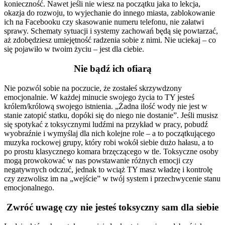
konieczność. Nawet jeśli nie wiesz na początku jaka to lekcja,
okazja do rozwoju, to wyjechanie do innego miasta, zablokowanie
ich na Facebooku czy skasowanie numeru telefonu, nie załatwi
sprawy. Schematy sytuacji i systemy zachowań będą się powtarzać,
aż zdobędziesz umiejętność radzenia sobie z nimi. Nie uciekaj – co
się pojawiło w twoim życiu – jest dla ciebie.
Nie bądź ich
ofiarą
Nie pozwól sobie na poczucie, że zostałeś skrzywdzony
emocjonalnie. W każdej minucie swojego życia to TY jesteś
królem/królową swojego istnienia. „Żadna ilość wody nie jest w
stanie zatopić statku, dopóki się do niego nie dostanie”. Jeśli musisz
się spotykać z toksycznymi ludźmi na przykład w pracy, pobudź
wyobraźnie i wymyślaj dla nich kolejne role – a to początkującego
muzyka rockowej grupy, który robi wokół siebie dużo hałasu, a to
po prostu klasycznego komara brzęczącego w tle. Toksyczne osoby
mogą prowokować w nas powstawanie różnych emocji czy
negatywnych odczuć, jednak to wciąż TY masz władzę i kontrolę
czy zezwolisz im na „wejście” w twój system i przechwycenie stanu
emocjonalnego.
Zwróć uwagę czy
nie
jesteś toksyczny sam dla siebie