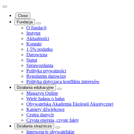
Close
Fundacja
O fundacji
Instytut
Aktualności
Kontakt
1,5% podatku
Darowizna
Statut
Sprawozdania
Polityka prywatności
Regulamin darowizn
Polityka dotycząca konfliktu interesów
Działania edukacyjne
Magazyn Online
Wiele hałasu o hałas
Obywatelska Akademia Ekologii Akustycznej
Kamery dźwiękowe
Centra danych
Czysta energia, czyste fakty
Działania strażnicze
Interwencje obywatelskie