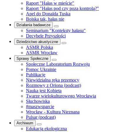
Raport "Hałas w mieście"
Raport "Hałas pod czy poza kontrolą?"
Apel do Donalda Tuska
Boiska tak, hałas nie
Działania badawcze
Seminarium "Konteksty hałasu"
Decybele Przyszłości
Dziedzictwo akustyczne
ASMR Polska
ASMR Wrocław
Sprawy Społeczne
Społeczne Laboratorium Rozwoju
Pomoc Ukrainie
Publikacje
Niewidzialna ręka przemocy
Rozmowy z Oriona (podcast)
Nauka jest Kobietą
Twarze wielokulturowego Wrocławia
Słuchowiska
#maszwsparcie
Wrocław - Kultura Nieznana
Pulsar (podcast)
Archiwum
Edukacja ekologiczna