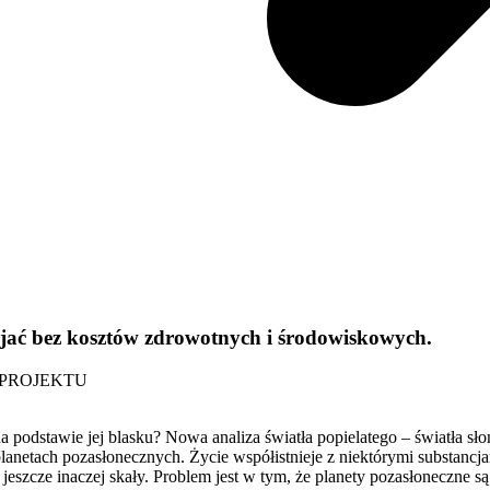
zwijać bez kosztów zdrowotnych i środowiskowych.
 PROJEKTU
 podstawie jej blasku? Nowa analiza światła popielatego – światła sł
 planetach pozasłonecznych.
Życie współistnieje z niektórymi substancj
 a jeszcze inaczej skały. Problem jest w tym, że planety pozasłoneczn