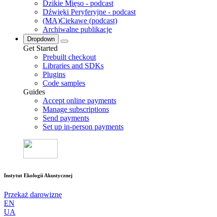
Dzikie Mięso - podcast
Dźwięki Peryferyjne - podcast
(MA)Ciekawe (podcast)
Archiwalne publikacje
Dropdown
Get Started
Prebuilt checkout
Libraries and SDKs
Plugins
Code samples
Guides
Accept online payments
Manage subscriptions
Send payments
Set up in-person payments
Instytut Ekologii Akustycznej
Przekaż darowiznę
EN
UA