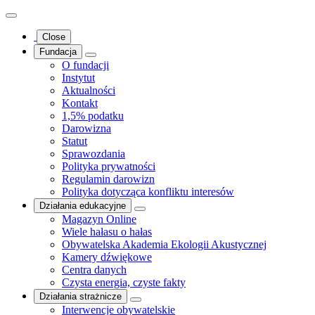
Close
Fundacja
O fundacji
Instytut
Aktualności
Kontakt
1,5% podatku
Darowizna
Statut
Sprawozdania
Polityka prywatności
Regulamin darowizn
Polityka dotycząca konfliktu interesów
Działania edukacyjne
Magazyn Online
Wiele hałasu o hałas
Obywatelska Akademia Ekologii Akustycznej
Kamery dźwiękowe
Centra danych
Czysta energia, czyste fakty
Działania strażnicze
Interwencje obywatelskie