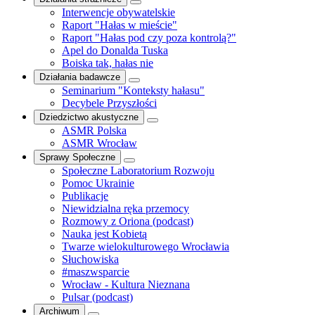
Interwencje obywatelskie
Raport "Hałas w mieście"
Raport "Hałas pod czy poza kontrolą?"
Apel do Donalda Tuska
Boiska tak, hałas nie
Działania badawcze
Seminarium "Konteksty hałasu"
Decybele Przyszłości
Dziedzictwo akustyczne
ASMR Polska
ASMR Wrocław
Sprawy Społeczne
Społeczne Laboratorium Rozwoju
Pomoc Ukrainie
Publikacje
Niewidzialna ręka przemocy
Rozmowy z Oriona (podcast)
Nauka jest Kobietą
Twarze wielokulturowego Wrocławia
Słuchowiska
#maszwsparcie
Wrocław - Kultura Nieznana
Pulsar (podcast)
Archiwum