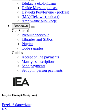
Edukacja ekologiczna
Dzikie Mięso - podcast
Dźwięki Peryferyjne - podcast
(MA)Ciekawe (podcast)
Archiwalne publikacje
Dropdown
Get Started
Prebuilt checkout
Libraries and SDKs
Plugins
Code samples
Guides
Accept online payments
Manage subscriptions
Send payments
Set up in-person payments
Instytut Ekologii Akustycznej
Przekaż darowiznę
EN