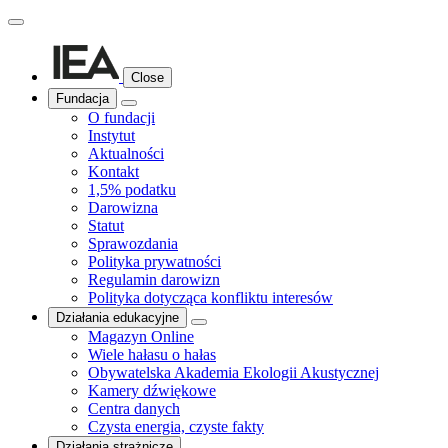
Close
Fundacja
O fundacji
Instytut
Aktualności
Kontakt
1,5% podatku
Darowizna
Statut
Sprawozdania
Polityka prywatności
Regulamin darowizn
Polityka dotycząca konfliktu interesów
Działania edukacyjne
Magazyn Online
Wiele hałasu o hałas
Obywatelska Akademia Ekologii Akustycznej
Kamery dźwiękowe
Centra danych
Czysta energia, czyste fakty
Działania strażnicze