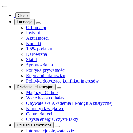
Close
Fundacja
O fundacji
Instytut
Aktualności
Kontakt
1,5% podatku
Darowizna
Statut
Sprawozdania
Polityka prywatności
Regulamin darowizn
Polityka dotycząca konfliktu interesów
Działania edukacyjne
Magazyn Online
Wiele hałasu o hałas
Obywatelska Akademia Ekologii Akustycznej
Kamery dźwiękowe
Centra danych
Czysta energia, czyste fakty
Działania strażnicze
Interwencje obywatelskie