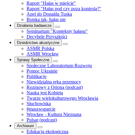
Raport "Hałas w mieście"
Raport "Hałas pod czy poza kontrolą?"
Apel do Donalda Tuska
Boiska tak, hałas nie
Działania badawcze
Seminarium "Konteksty hałasu"
Decybele Przyszłości
Dziedzictwo akustyczne
ASMR Polska
ASMR Wrocław
Sprawy Społeczne
Społeczne Laboratorium Rozwoju
Pomoc Ukrainie
Publikacje
Niewidzialna ręka przemocy
Rozmowy z Oriona (podcast)
Nauka jest Kobietą
Twarze wielokulturowego Wrocławia
Słuchowiska
#maszwsparcie
Wrocław - Kultura Nieznana
Pulsar (podcast)
Archiwum
Edukacja ekologiczna