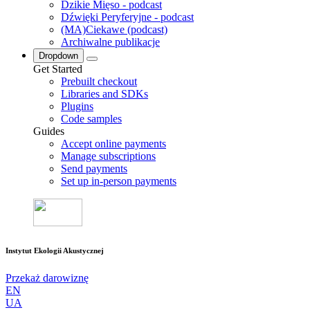
Dzikie Mięso - podcast
Dźwięki Peryferyjne - podcast
(MA)Ciekawe (podcast)
Archiwalne publikacje
Dropdown
Get Started
Prebuilt checkout
Libraries and SDKs
Plugins
Code samples
Guides
Accept online payments
Manage subscriptions
Send payments
Set up in-person payments
Instytut Ekologii Akustycznej
Przekaż darowiznę
EN
UA