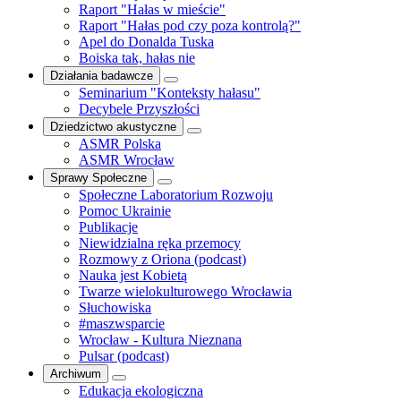
Raport "Hałas w mieście"
Raport "Hałas pod czy poza kontrolą?"
Apel do Donalda Tuska
Boiska tak, hałas nie
Działania badawcze
Seminarium "Konteksty hałasu"
Decybele Przyszłości
Dziedzictwo akustyczne
ASMR Polska
ASMR Wrocław
Sprawy Społeczne
Społeczne Laboratorium Rozwoju
Pomoc Ukrainie
Publikacje
Niewidzialna ręka przemocy
Rozmowy z Oriona (podcast)
Nauka jest Kobietą
Twarze wielokulturowego Wrocławia
Słuchowiska
#maszwsparcie
Wrocław - Kultura Nieznana
Pulsar (podcast)
Archiwum
Edukacja ekologiczna