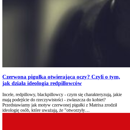
Czerwona pigułka otwierająca oczy? Czyli o tym,
jak działa ideologia redpillowców
Incele, redpillowy, blackpillowcy - czym się charakteryzują, jakie
mają podejście do rzeczywistości - zwłaszcza do kobiet?
Przedstawiamy jak motyw czerwonej pigułki z Matrixa zrodził
ideologię osób, które uważają, że "otworzyły…