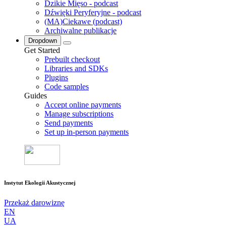
Dzikie Mięso - podcast
Dźwięki Peryferyjne - podcast
(MA)Ciekawe (podcast)
Archiwalne publikacje
Dropdown
Get Started
Prebuilt checkout
Libraries and SDKs
Plugins
Code samples
Guides
Accept online payments
Manage subscriptions
Send payments
Set up in-person payments
Instytut Ekologii Akustycznej
Przekaż darowiznę
EN
UA