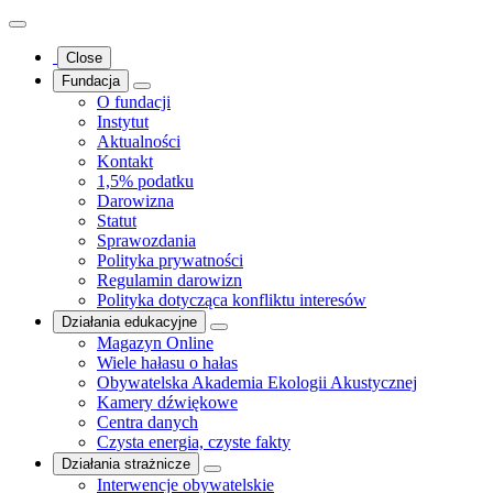
Close
Fundacja
O fundacji
Instytut
Aktualności
Kontakt
1,5% podatku
Darowizna
Statut
Sprawozdania
Polityka prywatności
Regulamin darowizn
Polityka dotycząca konfliktu interesów
Działania edukacyjne
Magazyn Online
Wiele hałasu o hałas
Obywatelska Akademia Ekologii Akustycznej
Kamery dźwiękowe
Centra danych
Czysta energia, czyste fakty
Działania strażnicze
Interwencje obywatelskie